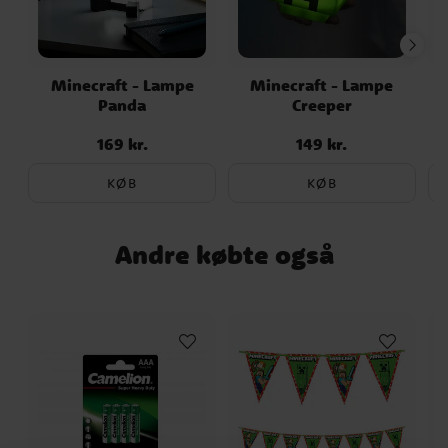
Minecraft - Lampe
Minecraft - Lampe
M
Panda
Creeper
169 kr.
149 kr.
Pris
:
169 kr.
Pris
:
149 kr.
KØB
KØB
Andre købte også