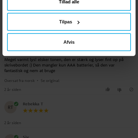
Tillad alle
Oversat fra norsk
•
Se original
Tilpas
7 måneder siden
Afvis
Ce
CE
Meget varmt lys! elsker tonen, den er stærk og lyser fint op på
skrivebordet :) Den mangler kun AAA batterier, så den var
fantastisk og nem at bruge
Oversat fra norsk
•
Se original
2 år siden
Rebekka T
RT
2 år siden
Siv