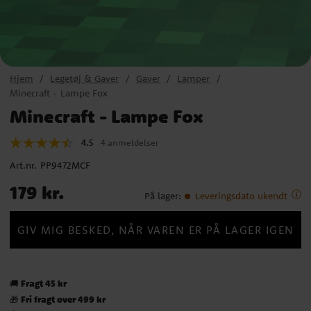
Hjem
Legetøj & Gaver
Gaver
Lamper
Minecraft - Lampe Fox
Minecraft - Lampe Fox
4.5
4 anmeldelser
Art.nr.
PP9472MCF
Pris
:
179 kr.
179 kr.
På lager
:
Leveringsdato ukendt
GIV MIG BESKED, NÅR VAREN ER PÅ LAGER IGEN
Fragt 45 kr
🚚
Fri fragt over 499 kr
🎁