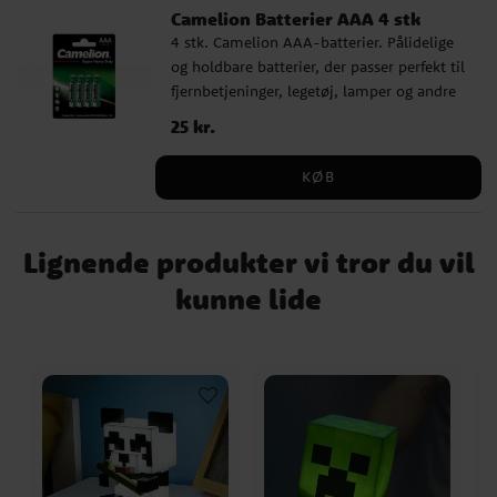
Camelion Batterier AAA 4 stk
4 stk. Camelion AAA-batterier. Pålidelige
og holdbare batterier, der passer perfekt til
fjernbetjeninger, legetøj, lamper og andre
hverdagsting.
Pris
25 kr.
:
25 kr.
KØB
Lignende produkter vi tror du vil
kunne lide