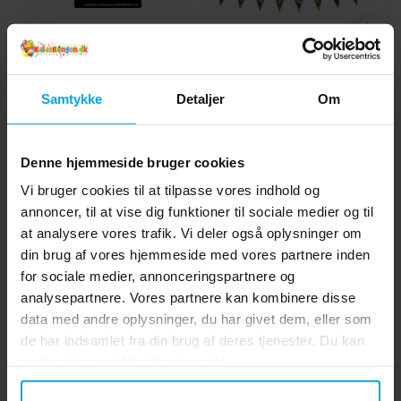
Camelion Batterier AAA
Minecraft -
M
4 stk
Flagguirlande 230 cm
Samtykke
Detaljer
Om
25 kr.
49 kr.
Pris
:
25 kr.
Pris
:
49 kr.
KØB
KØB
Denne hjemmeside bruger cookies
Vi bruger cookies til at tilpasse vores indhold og
annoncer, til at vise dig funktioner til sociale medier og til
4.5
5
☆
at analysere vores trafik. Vi deler også oplysninger om
4
☆
3
☆
din brug af vores hjemmeside med vores partnere inden
2
☆
for sociale medier, annonceringspartnere og
1
☆
vurderinger
analysepartnere. Vores partnere kan kombinere disse
data med andre oplysninger, du har givet dem, eller som
Anmeldelser (4)
de har indsamlet fra din brug af deres tjenester. Du kan
ændre dit samtykke til enhver tid.
Marija P
MP