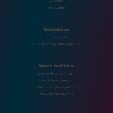
Nyheder
Inspiration
Kontakt os
Kundeservice
kundeservice@kalaskongen.dk
Vores butikker
www.synttarikuningas.fi
www.kalaskungen.com
www.bursdagskongen.com
www.kalaskongen.dk