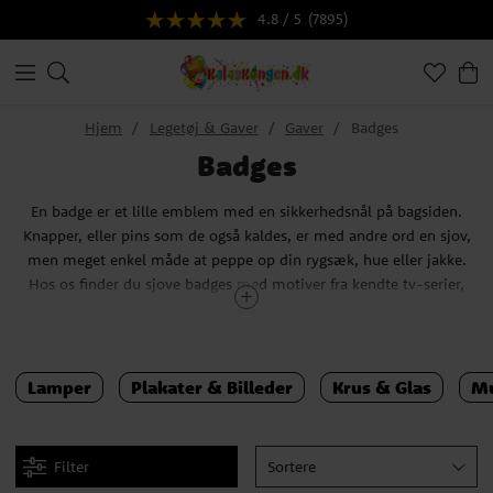
4.8 / 5
(7895)
Hjem
Legetøj & Gaver
Gaver
Badges
Badges
En badge er et lille emblem med en sikkerhedsnål på bagsiden.
Knapper, eller pins som de også kaldes, er med andre ord en sjov,
men meget enkel måde at peppe op din rygsæk, hue eller jakke.
Hos os finder du sjove badges med motiver fra kendte tv-serier,
film og videospil.
Tips!
Overrask børnene til fødselsdagsfesten ved at putte en sej
badge/pin i slikposen.
Lamper
Plakater & Billeder
Krus & Glas
Mu
Filter
Sortere