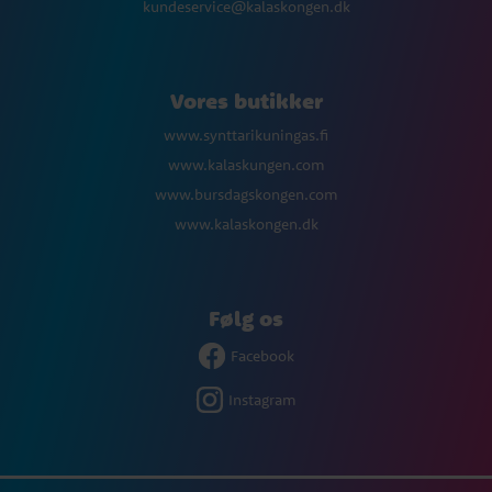
kundeservice@kalaskongen.dk
Vores butikker
www.synttarikuningas.fi
www.kalaskungen.com
www.bursdagskongen.com
www.kalaskongen.dk
Følg os
Facebook
Instagram