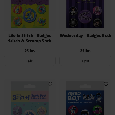
Lilo & Stitch - Badges
Wednesday - Badges 5 stk
Stitch & Scrump 5 stk
25 kr.
25 kr.
Pris
:
25 kr.
Pris
:
25 kr.
KØB
KØB