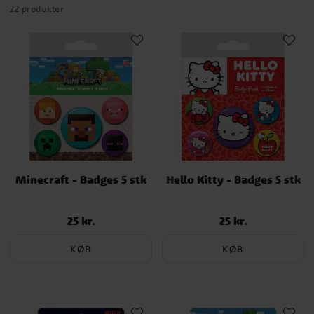
22 produkter
Minecraft - Badges 5 stk
Hello Kitty - Badges 5 stk
25 kr.
25 kr.
Pris
:
25 kr.
Pris
:
25 kr.
KØB
KØB