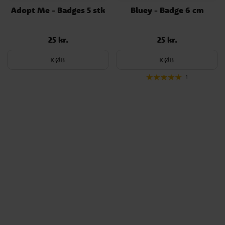
Adopt Me - Badges 5 stk
Bluey - Badge 6 cm
25 kr.
25 kr.
Pris
:
25 kr.
Pris
:
25 kr.
KØB
KØB
1