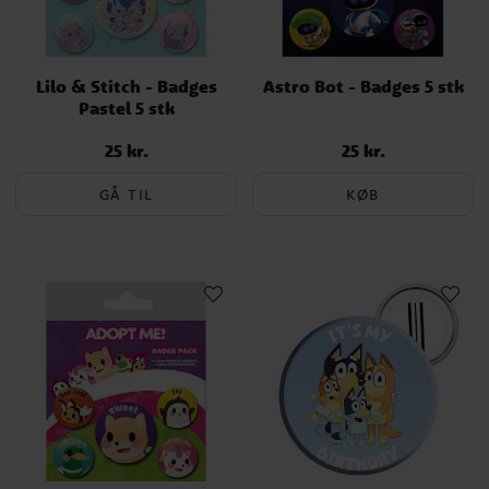
Lilo & Stitch - Badges
Astro Bot - Badges 5 stk
Pastel 5 stk
25 kr.
25 kr.
Pris
:
25 kr.
Pris
:
25 kr.
GÅ TIL
KØB