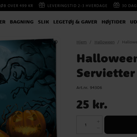
KØB OVER 499 KR
LEVERINGSTID 2-3 HVERDAGE
30 DAG
ER
BAGNING
SLIK
LEGETØJ & GAVER
HØJTIDER
UD
Hjem
Halloween
Hallowe
Halloween
Serviette
Art.nr.
94306
Pris
:
25 kr.
25 kr.