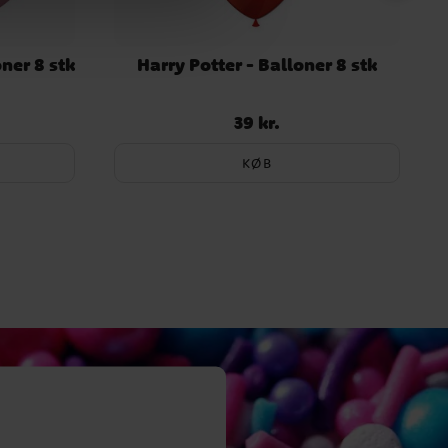
ner 8 stk
Harry Potter - Balloner 8 stk
39 kr.
Pris
:
39 kr.
KØB