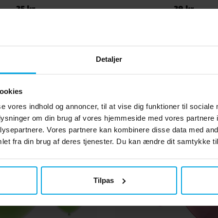
25 kr.
29 kr.
Pris
:
25 kr.
Pris
:
29 kr.
KØB
KØB
Andre købte også
Detaljer
ookies
se vores indhold og annoncer, til at vise dig funktioner til sociale
oplysninger om din brug af vores hjemmeside med vores partnere i
ysepartnere. Vores partnere kan kombinere disse data med andr
et fra din brug af deres tjenester. Du kan ændre dit samtykke til
Tilpas