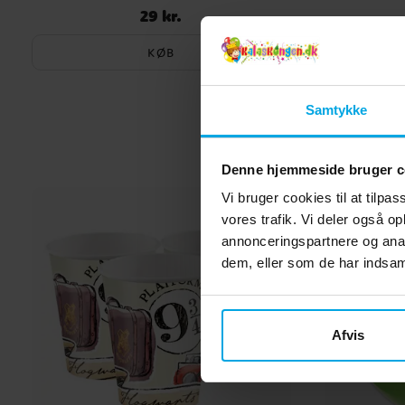
29 kr.
Pris
:
29 kr.
KØB
Samtykke
Denne hjemmeside bruger c
Vi bruger cookies til at tilpas
vores trafik. Vi deler også 
annonceringspartnere og anal
dem, eller som de har indsaml
Afvis