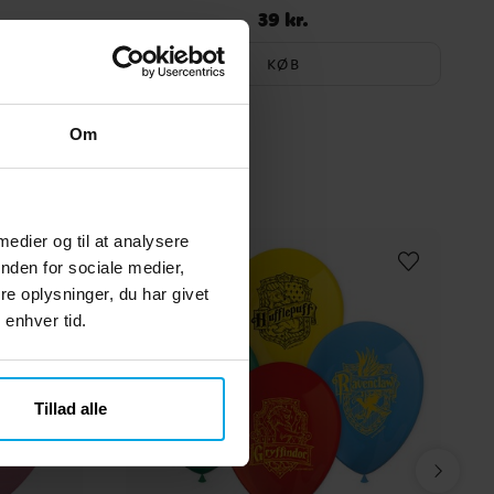
39 kr.
Pris
:
39 kr.
KØB
Om
 medier og til at analysere
nden for sociale medier,
e oplysninger, du har givet
 enhver tid.
Tillad alle