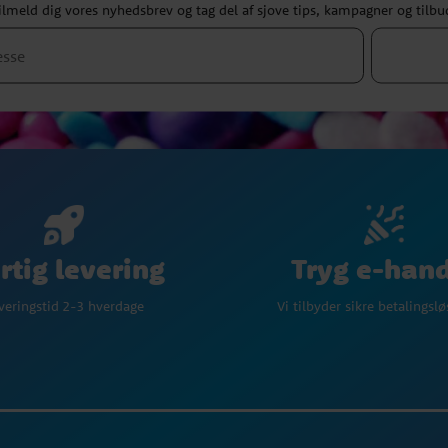
ilmeld dig vores nyhedsbrev og tag del af sjove tips, kampagner og tilbu
Tryg e-han
rtig levering
Vi tilbyder sikre betalingsl
veringstid 2-3 hverdage