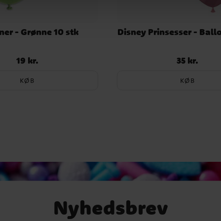
ner - Grønne 10 stk
Disney Prinsesser - Ballo
19 kr.
35 kr.
Pris
:
19 kr.
Pris
:
35 kr.
KØB
KØB
Nyhedsbrev