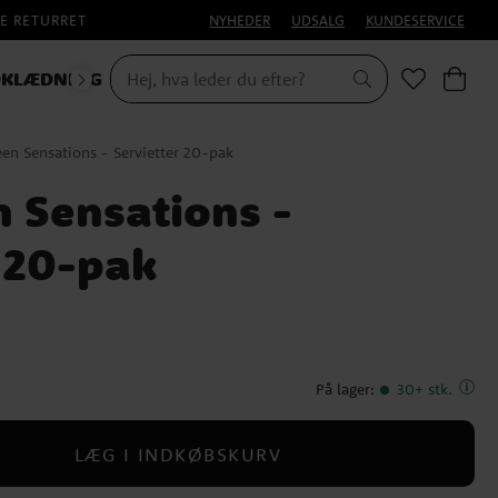
E RETURRET
NYHEDER
UDSALG
KUNDESERVICE
KLÆDNING
HALLOWEEN
en Sensations - Servietter 20-pak
 Sensations -
r 20-pak
På lager
:
30+ stk.
LÆG I INDKØBSKURV