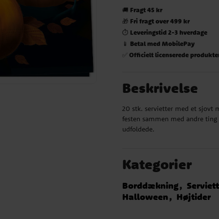
Fragt 45 kr
🚚
Fri fragt over 499 kr
🎁
Leveringstid 2-3 hverdage
⏱️
Betal med MobilePay
📱
Officielt licenserede produkte
✅
Beskrivelse
20 stk. servietter med et sjovt 
festen sammen med andre ting i
udfoldede.
Kategorier
Borddækning
Serviet
Halloween
Højtider