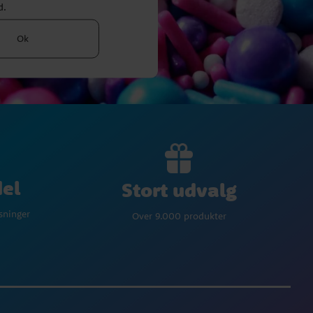
d.
Ok
del
Stort udvalg
øsninger
Over 9.000 produkter