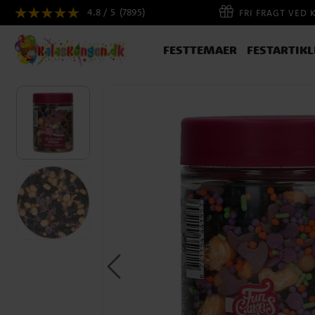
4.8 / 5
(7895)
FRI FRAGT VED 
FESTTEMAER
FESTARTIKL