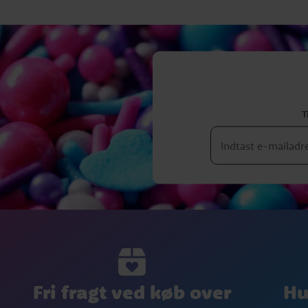
T
Fri fragt ved køb over
Hu