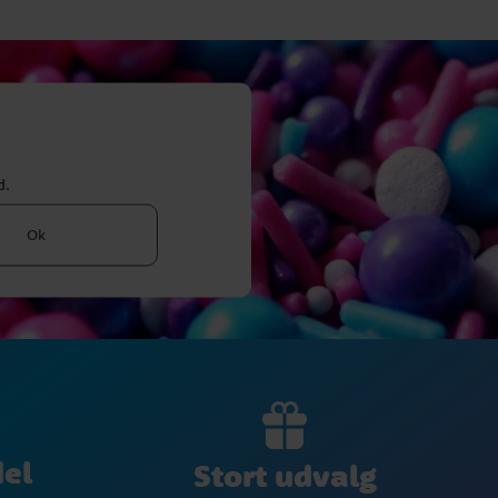
d.
Ok
del
Stort udvalg