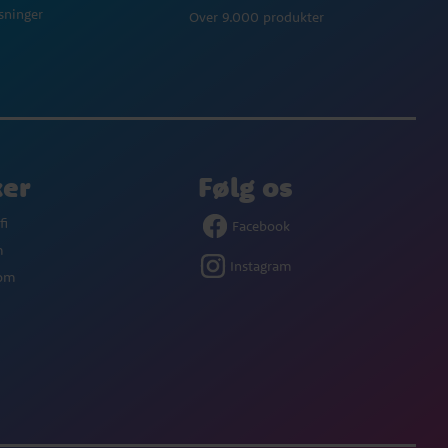
øsninger
Over 9.000 produkter
ker
Følg os
fi
Facebook
m
Instagram
com