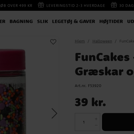
KØB OVER 499 KR
LEVERINGSTID 2-3 HVERDAGE
30 DAG
ER
BAGNING
SLIK
LEGETØJ & GAVER
HØJTIDER
UD
Hjem
Halloween
FunCake
FunCakes
Græskar o
Art.nr.
F53920
Pris
:
39 kr.
39 kr.