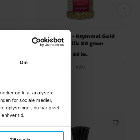
oration
FunCakes - Krymmel Gold
k
Metallic 80 gram
69 kr.
Pris
:
69 kr.
Om
KØB
 medier og til at analysere
nden for sociale medier,
e oplysninger, du har givet
 enhver tid.