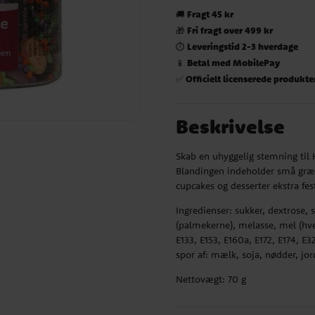
Fragt 45 kr
🚚
Fri fragt over 499 kr
🎁
Leveringstid 2-3 hverdage
⏱️
Betal med MobilePay
📱
Officielt licenserede produkte
✅
Beskrivelse
Skab en uhyggelig stemning ti
Blandingen indeholder små græsk
cupcakes og desserter ekstra fest
Ingredienser: sukker, dextrose, 
(palmekerne), melasse, mel (hvede
E133, E153, E160a, E172, E174, 
spor af: mælk, soja, nødder, jo
Nettovægt: 70 g