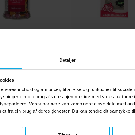
akes - Krymmelmix
FunCakes - Sukkerdek
lloween 50 gram
Halloween 12 st
39 kr.
45 kr.
Pris
:
39 kr.
Pris
:
45 kr.
Detaljer
KØB
KØB
ookies
Andre købte også
se vores indhold og annoncer, til at vise dig funktioner til sociale
oplysninger om din brug af vores hjemmeside med vores partnere i
ysepartnere. Vores partnere kan kombinere disse data med andr
et fra din brug af deres tjenester. Du kan ændre dit samtykke til