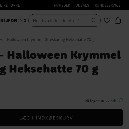
E RETURRET
NYHEDER
UDSALG
KUNDESERVICE
KLÆDNING
HALLOWEEN
s - Halloween Krymmel Græskar og Heksehatte 70 g
 - Halloween Krymmel
g Heksehatte 70 g
På lager
:
22 stk.
LÆG I INDKØBSKURV