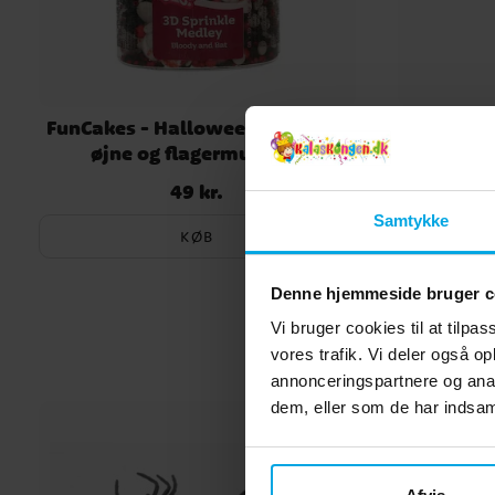
FunCakes - Halloween krymmel
Func
øjne og flagermus 70 g
Ha
49 kr.
Pris
:
49 kr.
Samtykke
KØB
Denne hjemmeside bruger c
Vi bruger cookies til at tilpas
vores trafik. Vi deler også 
annonceringspartnere og anal
dem, eller som de har indsaml