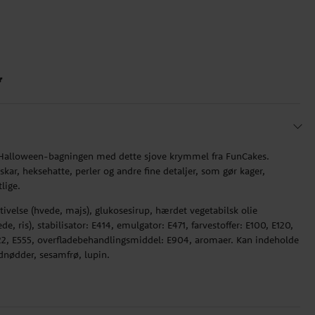
r
l Halloween-bagningen med dette sjove krymmel fra FunCakes.
ar, heksehatte, perler og andre fine detaljer, som gør kager,
lige.
stivelse (hvede, majs), glukosesirup, hærdet vegetabilsk olie
, ris), stabilisator: E414, emulgator: E471, farvestoffer: E100, E120,
E322, E555, overfladebehandlingsmiddel: E904, aromaer. Kan indeholde
rdnødder, sesamfrø, lupin.