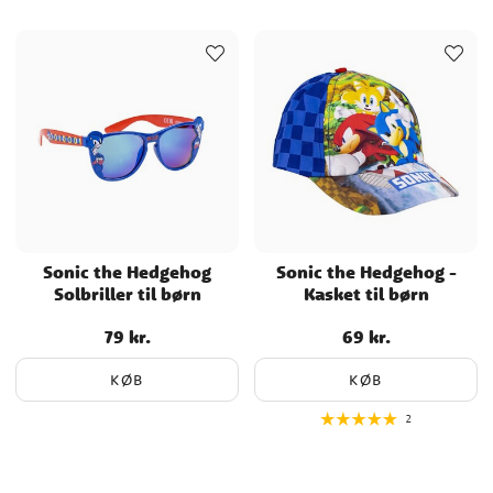
Sonic the Hedgehog
Sonic the Hedgehog -
Solbriller til børn
Kasket til børn
79 kr.
69 kr.
Pris
:
79 kr.
Pris
:
69 kr.
KØB
KØB
2