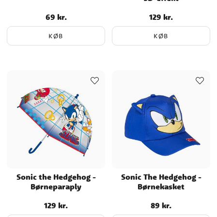
69 kr.
129 kr.
Pris
:
69 kr.
Pris
:
129 kr.
KØB
KØB
Sonic the Hedgehog -
Sonic The Hedgehog -
Børneparaply
Børnekasket
129 kr.
89 kr.
Pris
:
129 kr.
Pris
:
89 kr.