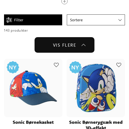
temaet med matchende balloner, guirlander, serpentiner og andre
sjove festtilbehør.
Filter
Sortere
Hvem er Sonic the Hedgehog?
143 produkter
Sonic The Hedgehog er måske bedst kendt fra det japanske
videospil af samme navn, skabt af SEGA. I spillet kommer vi til at
VIS FLERE
følge med Sonic, et antropomorfisk blåt pindsvin, der kæmper
mod en gal videnskabsmand, den onde Doctor Eggman. Men Sonic
eksisterer også som film, tegneserie og tv-serie.
Det første Sonic-spillet blev udgivet til SEGA Genesis i 1991 for at
konkurrere med Nintendos maskot Super Mario. Og faktum er, at
Sonic hjalp SEGA med at blive et af de førende videospilselskaber
under den fjerde generation af videospilkonsoller i begyndelsen af
90'erne.
Sonic er SEGAs flagskibsspil og har solgt over 140 millioner enheder
(2016). Derudover har spillet tjent hele 6 billioner(!) dollars (2020).
Sonic Børnekasket
Sonic Børnerygsæk med
3D-effekt