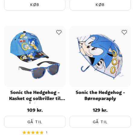
KØB
KØB
Sonic the Hedgehog -
Sonic the Hedgehog -
Kasket og solbriller til
Børneparaply
børn
109 kr.
129 kr.
Pris
:
109 kr.
Pris
:
129 kr.
GÅ TIL
GÅ TIL
1