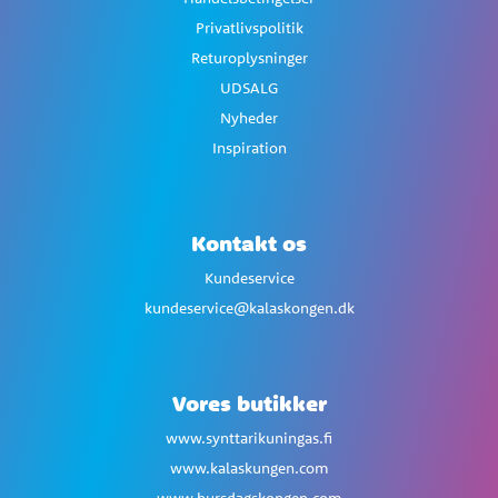
Privatlivspolitik
Returoplysninger
UDSALG
Nyheder
Inspiration
Kontakt os
Kundeservice
kundeservice@kalaskongen.dk
Vores butikker
www.synttarikuningas.fi
www.kalaskungen.com