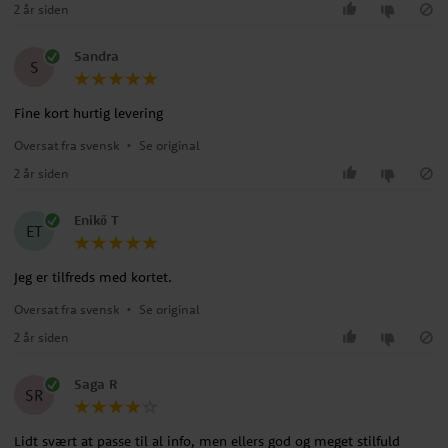
2 år siden
Sandra
S
Fine kort hurtig levering
Oversat fra svensk
•
Se original
2 år siden
Enikő T
ET
Jeg er tilfreds med kortet.
Oversat fra svensk
•
Se original
2 år siden
Saga R
SR
Lidt svært at passe til al info, men ellers god og meget stilfuld