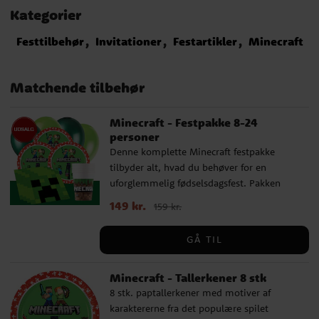
Kategorier
Festtilbehør
Invitationer
Festartikler
Minecraft
Matchende tilbehør
Minecraft - Festpakke 8-24
personer
Denne komplette Minecraft festpakke
tilbyder alt, hvad du behøver for en
uforglemmelig fødselsdagsfest. Pakken
indeholder tallerkener (23 cm), papkrus
Nupris
149 kr.
:
149 kr.
Tidligere pris
:
159 kr.
159 kr.
(200 ml) og servietter (33 x 33 cm) til 8, 16
eller 24 personer. Derudover indeholder
GÅ TIL
pakken 10 lysegrønne balloner og 10
mørkegrønne balloner, der skaber en
Minecraft - Tallerkener 8 stk
festlig atmosfære, samt en mørkegrøn
plastdug (137 x 274 cm). I pakken til 24
8 stk. paptallerkener med motiver af
gæster indgår 2 bordduge. Kompletter din
karaktererne fra det populære spilet