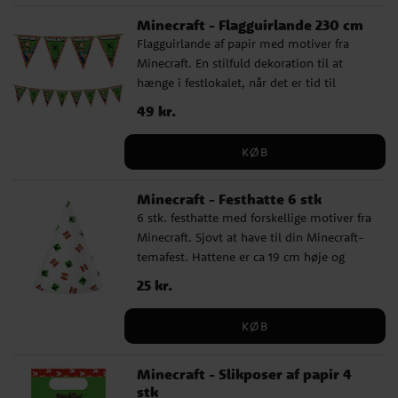
Minecraft - Flagguirlande 230 cm
Flagguirlande af papir med motiver fra
Minecraft. En stilfuld dekoration til at
hænge i festlokalet, når det er tid til
festligheder. Guirlanden er cirka 2,3 meter
Pris
49 kr.
:
49 kr.
lang og hver vimpel er cirka 24,5 cm høj.
KØB
Minecraft - Festhatte 6 stk
6 stk. festhatte med forskellige motiver fra
Minecraft. Sjovt at have til din Minecraft-
temafest. Hattene er ca 19 cm høje og
holdes på plads med en elastikbånd.
Pris
25 kr.
:
25 kr.
KØB
Minecraft - Slikposer af papir 4
stk