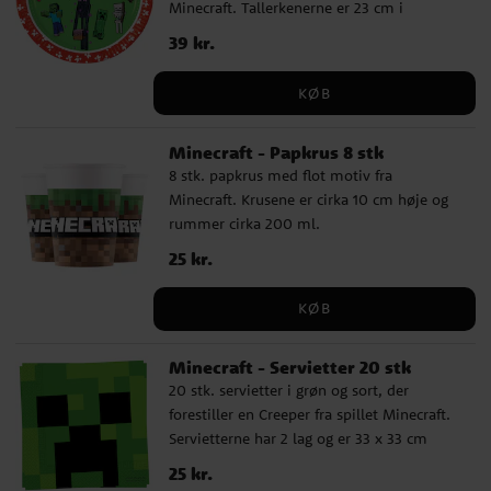
Minecraft festpakke med vores ekstra
Minecraft. Tallerkenerne er 23 cm i
tilvalg som slikposer, partybokse, slik,
diameter og er lavet af FSC-mærket papir.
Pris
39 kr.
:
39 kr.
legetøj og Minecraft festdekorationer. Gør
festen komplet med vores spændende
KØB
bagetilbehør for at skabe den perfekte
Minecraft temafest.
Minecraft - Papkrus 8 stk
8 stk. papkrus med flot motiv fra
Minecraft. Krusene er cirka 10 cm høje og
rummer cirka 200 ml.
Pris
25 kr.
:
25 kr.
KØB
Minecraft - Servietter 20 stk
20 stk. servietter i grøn og sort, der
forestiller en Creeper fra spillet Minecraft.
Servietterne har 2 lag og er 33 x 33 cm
udfoldede. Lavet af FSC-certificeret papir.
Pris
25 kr.
:
25 kr.