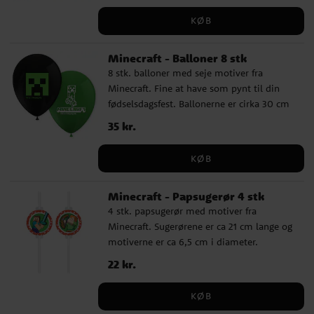
KØB
Minecraft - Balloner 8 stk
8 stk. balloner med seje motiver fra
Minecraft. Fine at have som pynt til din
fødselsdagsfest. Ballonerne er cirka 30 cm
i diameter, når de er oppustet og kan
Pris
35 kr.
:
35 kr.
fyldes med luft og helium. Hvis du puster
op med luft, anbefaler vi at bruge en
KØB
ballonpumpe.
Minecraft - Papsugerør 4 stk
4 stk. papsugerør med motiver fra
Minecraft. Sugerørene er ca 21 cm lange og
motiverne er ca 6,5 cm i diameter.
Pris
22 kr.
:
22 kr.
KØB