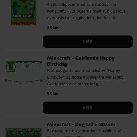
4 stk. slikposer med seje motiver fra
Minecraft. Fyld poserne med slik og sjove
overraskelser og giv dem derefter til
børnene på børnefødselsdagen. Poserne er
Pris
25 kr.
:
25 kr.
lavet af FSC-mærket papir og måler ca 22
x 13 cm.
KØB
Minecraft - Guirlande Happy
Birthday
Flot papguirlande med teksten "Happy
Birthday" og flotte motiver fra Minecraft.
Guirlanden er 2 meter lang.
Pris
55 kr.
:
55 kr.
KØB
Minecraft - Dug 120 x 180 cm
Plastdug med seje motiver fra Minecraft.