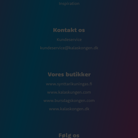
Inspiration
Kontakt os
Kundeservice
kundeservice@kalaskongen.dk
Vores butikker
www.synttarikuningas.fi
www.kalaskungen.com
www.bursdagskongen.com
www.kalaskongen.dk
Følg os