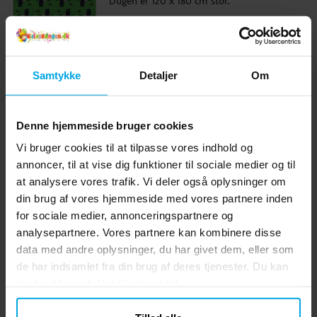
Dugen er 120 x 180 cm stor.
Pris
49 kr.
:
49 kr.
KØB
Samtykke
Detaljer
Om
Lignende produkter vi tror du vil
Denne hjemmeside bruger cookies
kunne lide
Vi bruger cookies til at tilpasse vores indhold og
annoncer, til at vise dig funktioner til sociale medier og til
at analysere vores trafik. Vi deler også oplysninger om
din brug af vores hjemmeside med vores partnere inden
for sociale medier, annonceringspartnere og
analysepartnere. Vores partnere kan kombinere disse
data med andre oplysninger, du har givet dem, eller som
de har indsamlet fra din brug af deres tjenester. Du kan
ændre dit samtykke til enhver tid.