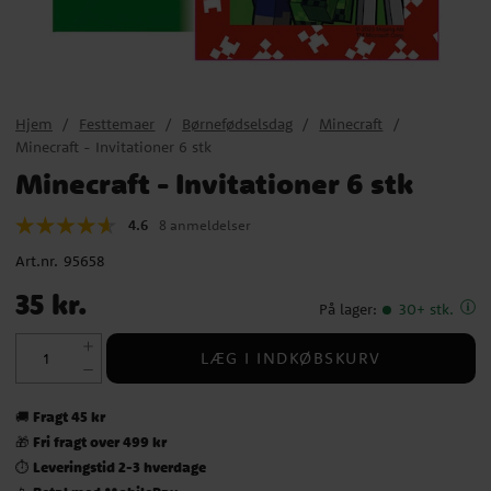
Hjem
Festtemaer
Børnefødselsdag
Minecraft
Minecraft - Invitationer 6 stk
Minecraft - Invitationer 6 stk
4.6
8 anmeldelser
Art.nr.
95658
Pris
:
35 kr.
35 kr.
På lager
:
30+ stk.
LÆG I INDKØBSKURV
Fragt 45 kr
🚚
Fri fragt over 499 kr
🎁
Leveringstid 2-3 hverdage
⏱️