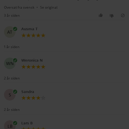
Oversat fra svensk
•
Se original
3 år siden
Ausma T
AT
1 år siden
Weronica N
WN
2 år siden
Sandra
S
2 år siden
Lars B
LB