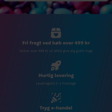
Fri fragt ved køb over 499 kr
Ordrer over 499 kr vil alltid give dig gratis fragt
Hurtig levering
Leveringstid 2-3 hverdage
Tryg e-handel