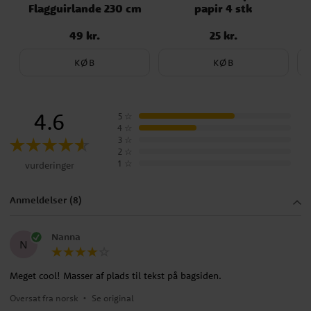
Flagguirlande 230 cm
papir 4 stk
49 kr.
25 kr.
Pris
:
49 kr.
Pris
:
25 kr.
KØB
KØB
4.6
5
☆
4
☆
3
☆
2
☆
1
☆
vurderinger
Anmeldelser (8)
Nanna
N
Meget cool! Masser af plads til tekst på bagsiden.
Oversat fra norsk
•
Se original