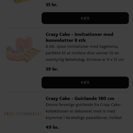
sjove overraskelser til børnene på din
Pris
35 kr.
:
35 kr.
børnefødselsdag. Poserne er lavet af FSC-
mærket papir og er cirka 16 x 23 cm store,
KØB
hvilket gør dem både praktiske og
miljøvenlige.
Crazy Cake - Invitationer med
konvolutter 8 stk
8 stk. sjove invitationer med kagetema,
perfekte til at invitere dine venner til en
eventyrlig fødselsdag. Kortene er 9 x 12 cm
store og dekoreret med farverige motiver
Pris
39 kr.
:
39 kr.
af kager og slik. Desuden har de mange
skinnende detaljer i guldfolie. Fremstillet
KØB
af FSC-mærket papir for et miljøvenligt
valg. Pakken inkluderer også 8 stk.
Crazy Cake - Guirlande 180 cm
konvolutter.
Denne farverige guirlande fra Crazy Cake-
kollektionen er dekoreret med is med
krymmel i forskellige pastelfarver, hvilket
giver en sommerlig følelse. Guirlanden er
Pris
49 kr.
:
49 kr.
180 cm lang, og hver is er cirka 17,5 cm høj.