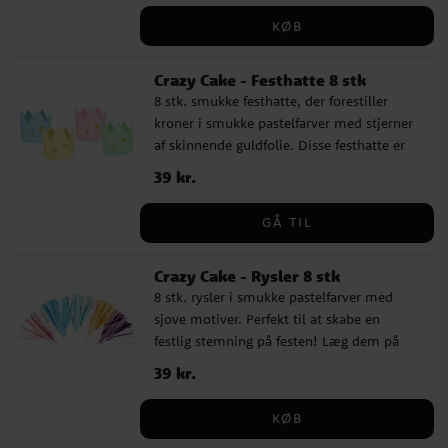
Fremstillet af FSC-mærket pap, hvilket gør
KØB
den både praktisk og miljøvenlig. Perfekt
til at skabe en legende stemning på
Crazy Cake - Festhatte 8 stk
børnefødselsdagen.
8 stk. smukke festhatte, der forestiller
kroner i smukke pastelfarver med stjerner
af skinnende guldfolie. Disse festhatte er
en sjov detalje til enhver fødselsdag. De er
Pris
39 kr.
:
39 kr.
fremstillet af FSC-mærket papir og er cirka
9 cm høje, med elastikbånd for nem brug.
GÅ TIL
Crazy Cake - Rysler 8 stk
8 stk. rysler i smukke pastelfarver med
sjove motiver. Perfekt til at skabe en
festlig stemning på festen! Læg dem på
bordet, når det er tid til at fejre, eller giv
Pris
39 kr.
:
39 kr.
dem som en sjov overraskelse i børnenes
slikposer.
KØB