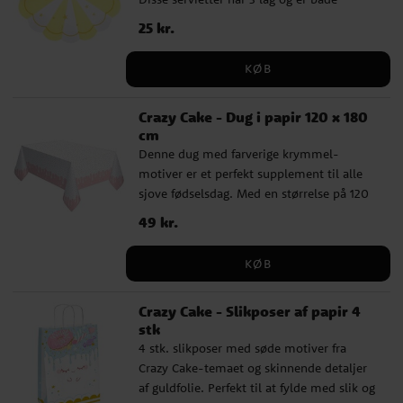
dekorative og praktiske, og har en
Pris
25 kr.
:
25 kr.
størrelse på 30 cm i diameter, når de er
udfoldede. Fremstillet af FSC-mærket
KØB
papir, hvilket gør dem til et miljøvenligt
valg.
Crazy Cake - Dug i papir 120 x 180
cm
Denne dug med farverige krymmel-
motiver er et perfekt supplement til alle
sjove fødselsdag. Med en størrelse på 120
x 180 cm passer den til de fleste borde og
Pris
49 kr.
:
49 kr.
er lavet af FSC-mærket papir, hvilket gør
den både praktisk og miljøvenlig. Perfekt
KØB
til at tilføje en legende og farverig touch til
din borddækning.
Crazy Cake - Slikposer af papir 4
stk
4 stk. slikposer med søde motiver fra
Crazy Cake-temaet og skinnende detaljer
af guldfolie. Perfekt til at fylde med slik og