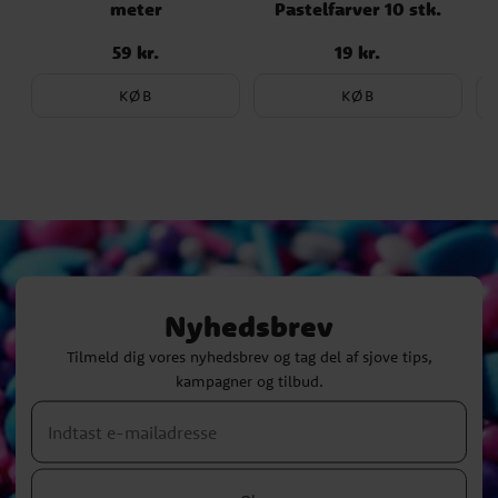
meter
Pastelfarver 10 stk.
59 kr.
19 kr.
Pris
:
59 kr.
Pris
:
19 kr.
Nu
KØB
KØB
Nyhedsbrev
Tilmeld dig vores nyhedsbrev og tag del af sjove tips,
kampagner og tilbud.