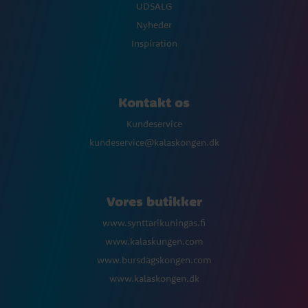
UDSALG
Nyheder
Inspiration
Kontakt os
Kundeservice
kundeservice@kalaskongen.dk
Vores butikker
www.synttarikuningas.fi
www.kalaskungen.com
www.bursdagskongen.com
www.kalaskongen.dk