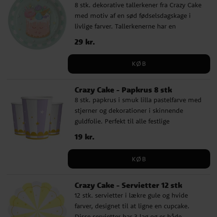
8 stk. dekorative tallerkener fra Crazy Cake
med motiv af en sød fødselsdagskage i
livlige farver. Tallerkenerne har en
diameter på 23 cm og er fremstillet af
Pris
29 kr.
:
29 kr.
FSC-mærket pap, hvilket gør dem til et
miljøvenligt valg. Perfekt til
KØB
sommerfesten!
Crazy Cake - Papkrus 8 stk
8 stk. papkrus i smuk lilla pastelfarve med
stjerner og dekorationer i skinnende
guldfolie. Perfekt til alle festlige
lejligheder. Krusene er cirka 10 cm høje og
Pris
19 kr.
:
19 kr.
rummer 266 ml. De er en stilfuld tilføjelse
til enhver borddækning. Fremstillet af
KØB
FSC-mærket pap, hvilket gør dem til et
miljøvenligt valg.
Crazy Cake - Servietter 12 stk
12 stk. servietter i lækre gule og hvide
farver, designet til at ligne en cupcake.
Disse servietter har 3 lag og er både