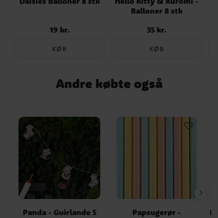
Daisies Balloner 8 stk
Hello Kitty & Kuromi -
Balloner 8 stk
19 kr.
35 kr.
Pris
:
19 kr.
Pris
:
35 kr.
KØB
KØB
Andre købte også
Panda - Guirlande 5
Papsugerør -
Ha