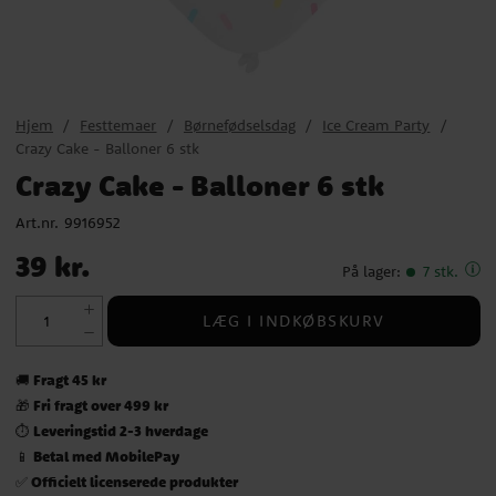
Hjem
Festtemaer
Børnefødselsdag
Ice Cream Party
Crazy Cake - Balloner 6 stk
Crazy Cake - Balloner 6 stk
Art.nr.
9916952
Pris
:
39 kr.
39 kr.
På lager
:
7 stk.
LÆG I INDKØBSKURV
Fragt 45 kr
🚚
Fri fragt over 499 kr
🎁
Leveringstid 2-3 hverdage
⏱️
Betal med MobilePay
📱
Officielt licenserede produkter
✅