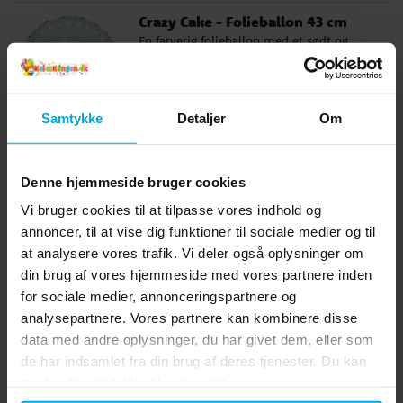
Crazy Cake - Folieballon 43 cm
En farverig folieballon med et sødt og
sommerligt kagemotiv og teksten Happy
Birthday. Ballonen har en selvforseglende
ventil og er 43 cm i diameter. Den kan
Pris
29 kr.
:
29 kr.
Samtykke
Detaljer
Om
fyldes med helium eller almindelig luft.
Brug et sugerør eller en ballonpumpe, hvis
KØB
du vil fylde den med almindelig luft.
Denne hjemmeside bruger cookies
Crazy Cake - Folieballon Cupcake
Vi bruger cookies til at tilpasse vores indhold og
88 cm
annoncer, til at vise dig funktioner til sociale medier og til
En farverig og stor folieballon, der
at analysere vores trafik. Vi deler også oplysninger om
forestiller en sød cupcake. Ballonen har en
selvforseglende ventil og er hele 88 x 70
din brug af vores hjemmeside med vores partnere inden
cm stor. Den kan fyldes med helium eller
for sociale medier, annonceringspartnere og
Pris
89 kr.
:
89 kr.
almindelig luft. Brug et sugerør eller en
analysepartnere. Vores partnere kan kombinere disse
ballonpumpe, hvis du vil fylde den med
data med andre oplysninger, du har givet dem, eller som
KØB
almindelig luft.
de har indsamlet fra din brug af deres tjenester. Du kan
ændre dit samtykke til enhver tid.
Crazy Cake - Kagelys 4 stk