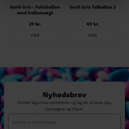
Gurli Gris - Folieballon
Gurli Gris Talballon 2
med ballonvægt
29 kr.
49 kr.
Pris
:
29 kr.
Pris
:
49 kr.
KØB
KØB
Nyhedsbrev
Tilmeld dig vores nyhedsbrev og tag del af sjove tips,
kampagner og tilbud.