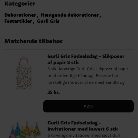
Kategorier
Dekorationer
Hængende dekorationer
Festartikler
Gurli Gris
Matchende tilbehør
Gurli Gris Fødselsdag - Slikposer
af papir 8 stk
8 stk. farverige Gurli Gris slikposer af papir
med ordentlige håndtag. Poserne har
forskellige motiver af de mest kendte og
elskede karaktererne. Poserne er 13 x 21,5
Pris
35 kr.
:
35 kr.
cm store.
KØB
Gurli Gris Fødselsdag -
Invitationer med kuvert 6 stk
6 farverige invitationer med sjovt Gurli