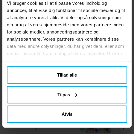
Vi bruger cookies til at tilpasse vores indhold og
annoncer, til at vise dig funktioner til sociale medier og til
Bluey - Hængende Swirl
Brandmand Sam -
B
Dekorationer 6 stk
Hængende Swirl
at analysere vores trafik. Vi deler også oplysninger om
Dekorationer 6 stk
din brug af vores hjemmeside med vores partnere inden
45 kr.
39 kr.
Pris
:
45 kr.
Pris
:
39 kr.
for sociale medier, annonceringspartnere og
analysepartnere. Vores partnere kan kombinere disse
KØB
KØB
data med andre oplysninger, du har givet dem, eller som
de har indsamlet fra din brug af deres tjenester. Du kan
Andre købte også
ændre dit samtykke til enhver tid.
Tillad alle
Tilpas
Afvis