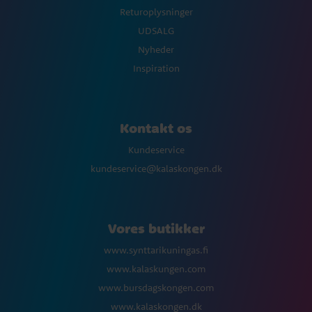
Returoplysninger
UDSALG
Nyheder
Inspiration
Kontakt os
Kundeservice
kundeservice@kalaskongen.dk
Vores butikker
www.synttarikuningas.fi
www.kalaskungen.com
www.bursdagskongen.com
www.kalaskongen.dk