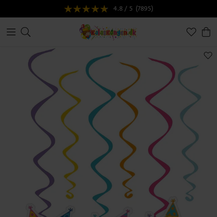
4.8 / 5
(7895)