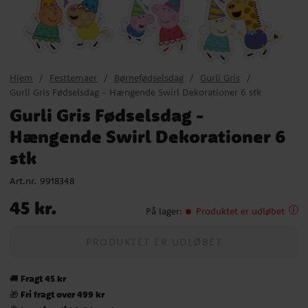
Hjem
Festtemaer
Børnefødselsdag
Gurli Gris
Gurli Gris Fødselsdag - Hængende Swirl Dekorationer 6 stk
Gurli Gris Fødselsdag -
Hængende Swirl Dekorationer 6
stk
Art.nr.
9918348
Pris
:
45 kr.
45 kr.
På lager
:
Produktet er udløbet
PRODUKTET ER UDLØBET
Fragt 45 kr
🚚
Fri fragt over 499 kr
🎁