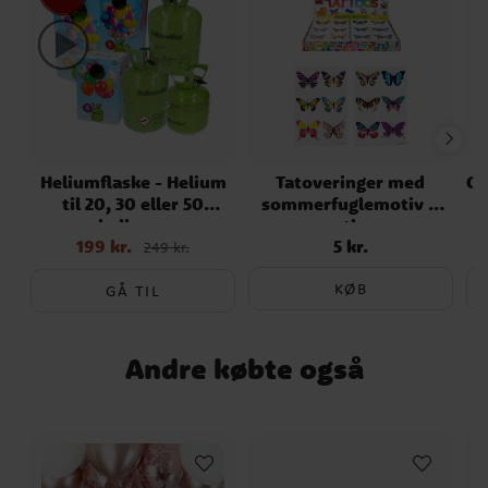
Farvetemaer
Temafest
Heliumflaske - Helium
Tatoveringer med
Ch
til 20, 30 eller 50
sommerfuglemotiv 6
balloner
stk.
199 kr.
5 kr.
Nupris
:
199 kr.
Tidligere
Pris
:
5 kr.
249 kr.
pris
:
249 kr.
KØB
GÅ TIL
Andre købte også