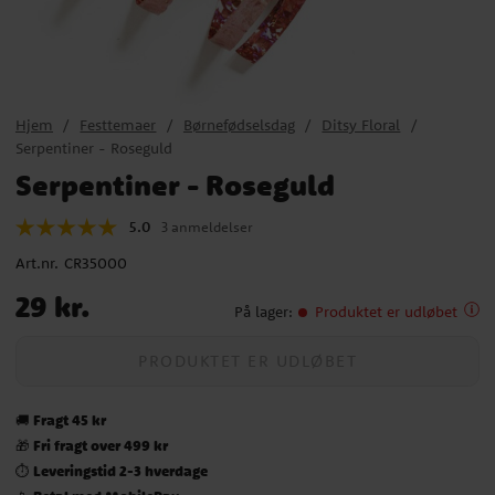
Hjem
Festtemaer
Børnefødselsdag
Ditsy Floral
Serpentiner - Roseguld
Serpentiner - Roseguld
5.0
3 anmeldelser
Art.nr.
CR35000
Pris
:
29 kr.
29 kr.
På lager
:
Produktet er udløbet
PRODUKTET ER UDLØBET
Fragt 45 kr
🚚
Fri fragt over 499 kr
🎁
Leveringstid 2-3 hverdage
⏱️