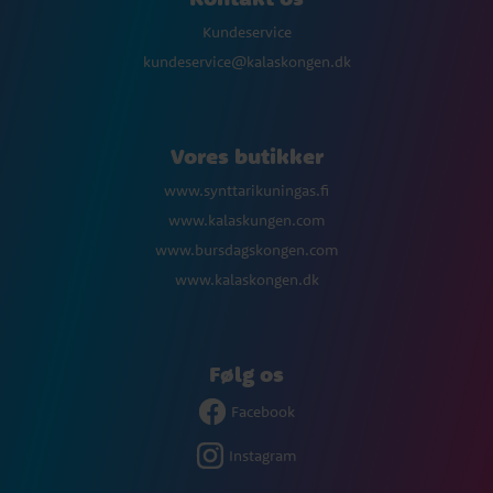
Kundeservice
kundeservice@kalaskongen.dk
Vores butikker
www.synttarikuningas.fi
www.kalaskungen.com
www.bursdagskongen.com
www.kalaskongen.dk
Følg os
Facebook
Instagram