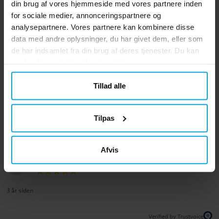
Anmeldelser (3)
din brug af vores hjemmeside med vores partnere inden
for sociale medier, annonceringspartnere og
Jane
analysepartnere. Vores partnere kan kombinere disse
J
data med andre oplysninger, du har givet dem, eller som
de har indsamlet fra din brug af deres tjenester. Du kan
Super fint
ændre dit samtykke til enhver tid.
Oversat fra norsk
•
Se original
2 år siden
Tillad alle
Linnéa N
LN
Tilpas
3 år siden
Afvis
Anne H
AH
3 år siden
Verified by Trustvoice