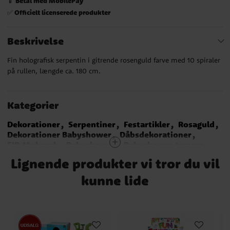
Betal med MobilePay
📱
Officielt licenserede produkter
✅
Beskrivelse
Fin holografisk serpentin i gitrende rosenguld farve med 10 spiraler
på rullen, længde ca. 180 cm.
Kategorier
Dekorationer
Serpentiner
Festartikler
Rosaguld
Dekorationer Babyshower
Dåbsdekorationer
EID Mubarak
Babyshower
Babyshower temaer
Twinkle Twinkle
Twinkle Twinkle
Lignende produkter vi tror du vil
30 års fødselsdag
Ditsy Floral
Barbie
Heste fødselsdag
Disco fødselsdag
Ditsy Floral
kunne lide
18 års fødselsdag
20 års fødselsdag
70 års fødselsdag
80 års fødselsdag
40 års fødselsdag
50 års fødselsdag
60 års fødselsdag
Mix it Up
Borddækning dåb
Dåb & Navngivning
Bryllup
Dåbstemaer