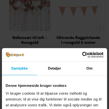
Ballonsæt til loft -
Glitrende flagguirlande
Rosaguld
i rosaguld 6 meter
79 kr.
35 kr.
Pris
:
79 kr.
Pris
:
35 kr.
KØB
KØB
Samtykke
Detaljer
Om
5.0
5
☆
4
☆
Denne hjemmeside bruger cookies
3
☆
2
☆
Vi bruger cookies til at tilpasse vores indhold og
1
☆
vurderinger
annoncer, til at vise dig funktioner til sociale medier og til
at analysere vores trafik. Vi deler også oplysninger om