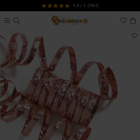
4.8 / 5
(7893)