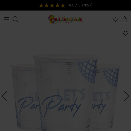
4.8 / 5
(7897)