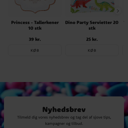
Princess - Tallerkener
Dino Party Servietter 20
V
10 stk
stk
39 kr.
25 kr.
Pris
:
39 kr.
Pris
:
25 kr.
KØB
KØB
Nyhedsbrev
Tilmeld dig vores nyhedsbrev og tag del af sjove tips,
kampagner og tilbud.