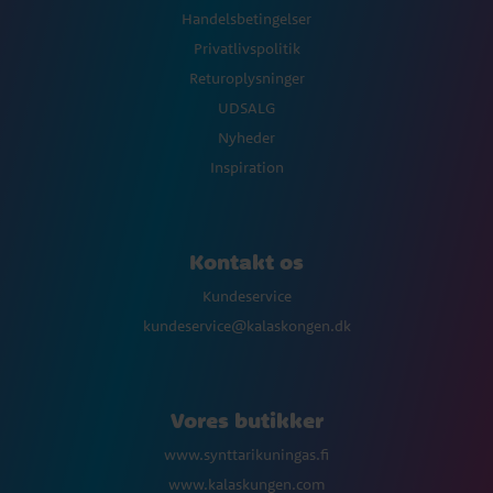
Handelsbetingelser
Privatlivspolitik
Returoplysninger
UDSALG
Nyheder
Inspiration
Kontakt os
Kundeservice
kundeservice@kalaskongen.dk
Vores butikker
www.synttarikuningas.fi
www.kalaskungen.com