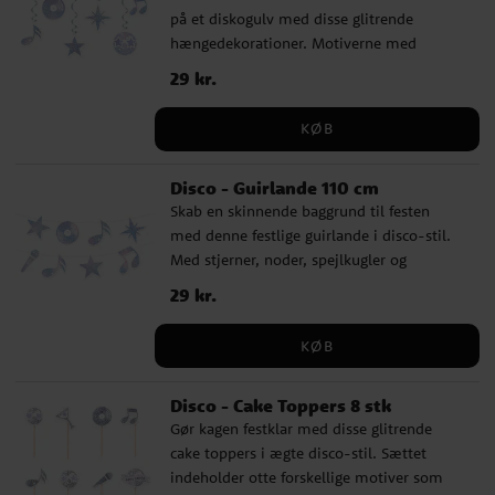
på et diskogulv med disse glitrende
hængedekorationer. Motiverne med
stjerner, noder, plader og spejlkugler i
Pris
29 kr.
:
29 kr.
skinnende folie giver festen et elegant og
festligt udtryk. Hver spiral er 85 cm lang,
KØB
og dekorationerne måler mellem 15 og 18
cm – ideelle til at pynte loftet eller
Disco - Guirlande 110 cm
døråbningen med ekstra glans.
Skab en skinnende baggrund til festen
med denne festlige guirlande i disco-stil.
Med stjerner, noder, spejlkugler og
mikrofoner i holografisk glans er den
Pris
29 kr.
:
29 kr.
perfekt til væggen, bordet eller et lille
fotoområde. Guirlanden er 110 cm lang, og
KØB
dekorationerne måler cirka 12-14 cm, lige
til at sætte den rette stemning fra start.
Disco - Cake Toppers 8 stk
Gør kagen festklar med disse glitrende
cake toppers i ægte disco-stil. Sættet
indeholder otte forskellige motiver som