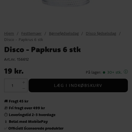
Hjem
Festtemaer
Børnefødselsdag
Disco fødselsdag
Disco - Papkrus 6 stk
Disco - Papkrus 6 stk
Art.nr.
156612
Pris
:
19 kr.
19 kr.
På lager
:
30+ stk.
LÆG I INDKØBSKURV
Fragt 45 kr
🚚
Fri fragt over 499 kr
🎁
Leveringstid 2-3 hverdage
⏱️
Betal med MobilePay
📱
Officielt licenserede produkter
✅