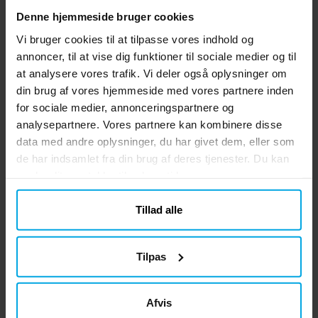
Muffinsstander Discotema
Denne hjemmeside bruger cookies
Giv festen et glitrende touch med denne
Vi bruger cookies til at tilpasse vores indhold og
spektakulære muffinsstander i diskotema.
annoncer, til at vise dig funktioner til sociale medier og til
Med tre etager og en skinnende diskokugle
at analysere vores trafik. Vi deler også oplysninger om
på toppen bliver den et perfekt midtpunkt
Pris
99 kr.
:
99 kr.
din brug af vores hjemmeside med vores partnere inden
på dessertbordet. Standeren er 39 cm høj
for sociale medier, annonceringspartnere og
og 34 cm bred, designet til at fremhæve
KØB
analysepartnere. Vores partnere kan kombinere disse
dine muffins og bagværk på en festlig
data med andre oplysninger, du har givet dem, eller som
måde. Et must for alle, der elsker disco og
fødselsdage med stil.
de har indsamlet fra din brug af deres tjenester. Du kan
Lignende produkter vi tror du vil
ændre dit samtykke til enhver tid.
kunne lide
Tillad alle
Tilpas
Afvis