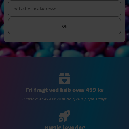
Ok
Fri fragt ved køb over 499 kr
Ordrer over 499 kr vil alltid give dig gratis fragt
Hurtig levering