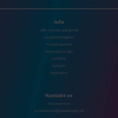
Info
Ofte stillede spørgsmål
Handelsbetingelser
Privatlivspolitik
Returoplysninger
UDSALG
Nyheder
Inspiration
Kontakt os
Kundeservice
kundeservice@kalaskongen.dk