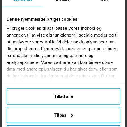
Denne hjemmeside bruger cookies
Vi bruger cookies til at tilpasse vores indhold og
annoncer, til at vise dig funktioner til sociale medier og til
at analysere vores trafik. Vi deler også oplysninger om
din brug af vores hjemmeside med vores partnere inden
for sociale medier, annonceringspartnere og
Jungle - Servietter 20
Back to the 80's -
Da
analysepartnere. Vores partnere kan kombinere disse
stk
Servietter 20 stk
data med andre oplysninger, du har givet dem, eller som
de har indsamlet fra din brug af deres tjenester. Du kan
29 kr.
19 kr.
Pris
:
29 kr.
Nupris
:
19 kr.
Tidligere pris
:
39 kr.
39 kr.
ændre dit samtykke til enhver tid.
KØB
KØB
Tillad alle
Andre købte også
Tilpas