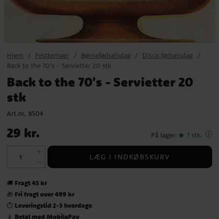
Hjem
Festtemaer
Børnefødselsdag
Disco fødselsdag
Back to the 70's - Servietter 20 stk
Back to the 70's - Servietter 20
stk
Art.nr.
8504
Pris
:
29 kr.
29 kr.
På lager
:
7 stk.
LÆG I INDKØBSKURV
Fragt 45 kr
🚚
Fri fragt over 499 kr
🎁
Leveringstid 2-3 hverdage
⏱️
Betal med MobilePay
📱