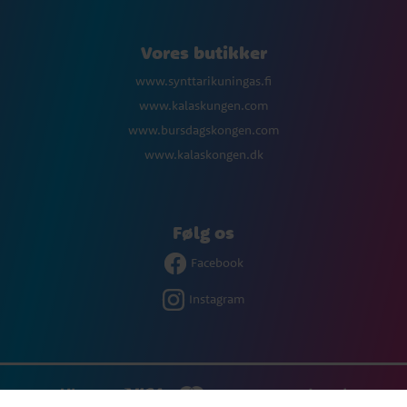
Vores butikker
www.synttarikuningas.fi
www.kalaskungen.com
www.bursdagskongen.com
www.kalaskongen.dk
Følg os
Facebook
Instagram