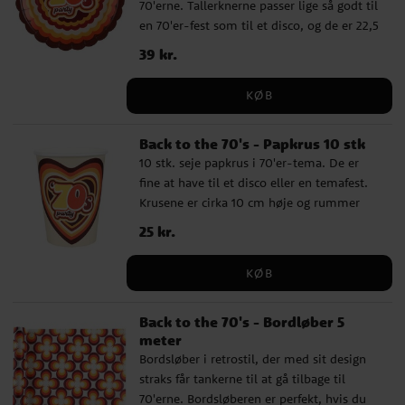
70'erne. Tallerknerne passer lige så godt til
en 70'er-fest som til et disco, og de er 22,5
cm i diameter.
Pris
39 kr.
:
39 kr.
KØB
Back to the 70's - Papkrus 10 stk
10 stk. seje papkrus i 70'er-tema. De er
fine at have til et disco eller en temafest.
Krusene er cirka 10 cm høje og rummer
270 ml.
Pris
25 kr.
:
25 kr.
KØB
Back to the 70's - Bordløber 5
meter
Bordsløber i retrostil, der med sit design
straks får tankerne til at gå tilbage til
70'erne. Bordsløberen er perfekt, hvis du