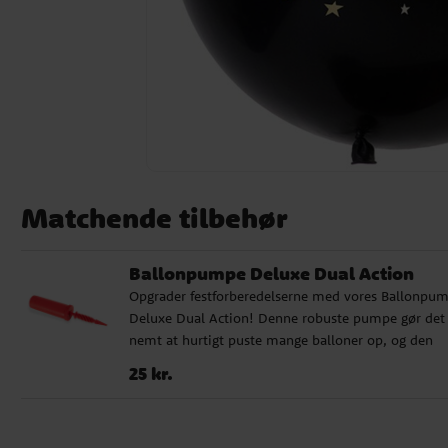
Matchende tilbehør
Ballonpumpe Deluxe Dual Action
Opgrader festforberedelserne med vores Ballonpu
Deluxe Dual Action! Denne robuste pumpe gør det
nemt at hurtigt puste mange balloner op, og den
kommer i forskellige farver, der sælges usorterede.
Pris
:
25 kr.
25 kr.
Uanset om det er børnefødselsdag, babyshower ell
andre særlige lejligheder, er vores ballonpumpe de
perfekte valg