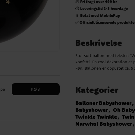
Fri fragt over 499 kr
🎁
Leveringstid 2-3 hverdage
⏱️
Betal med MobilePay
📱
Officielt licenserede produkte
✅
Beskrivelse
Stor sort ballon med teksten "W
konfetti. En cool dekoration at 
køn. Ballonen er oppustet ca. 9
Kategorier
KØB
mpe
Balloner Babyshower
Babyshower
Oh Bab
er
Twinkle Twinkle
Twink
t
Narwhal Babyshower