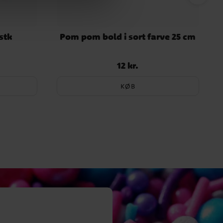
stk
Pom pom bold i sort farve 25 cm
12 kr.
Pris
:
12 kr.
KØB