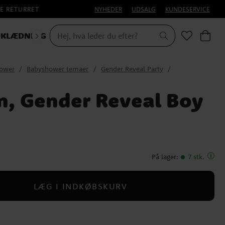
E RETURRET
NYHEDER
UDSALG
KUNDESERVICE
KLÆDNING
ower
Babyshower temaer
Gender Reveal Party
on, Gender Reveal Boy
På lager
:
7 stk.
LÆG I INDKØBSKURV