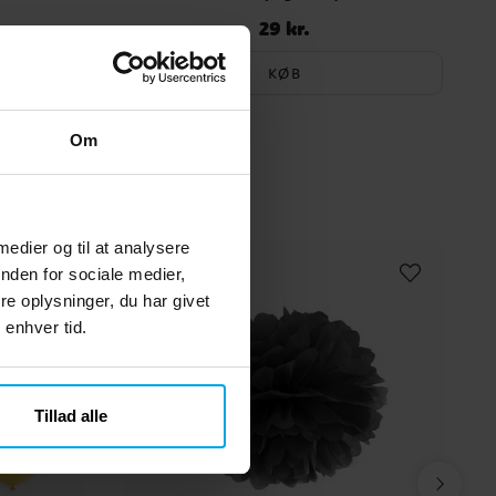
29 kr.
Pris
:
29 kr.
KØB
Om
 medier og til at analysere
nden for sociale medier,
e oplysninger, du har givet
 enhver tid.
Tillad alle