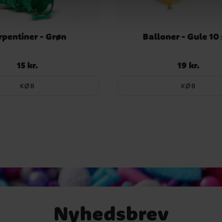
rpentiner - Grøn
Balloner - Gule 10 
15 kr.
19 kr.
Pris
:
15 kr.
Pris
:
19 kr.
KØB
KØB
Nyhedsbrev