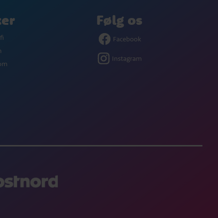
ker
Følg os
fi
Facebook
m
Instagram
com