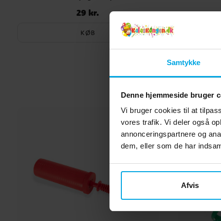
29 kr.
Pris
:
29 kr.
KØB
Samtykke
Denne hjemmeside bruger c
Vi bruger cookies til at tilpas
vores trafik. Vi deler også 
annonceringspartnere og anal
dem, eller som de har indsaml
Afvis