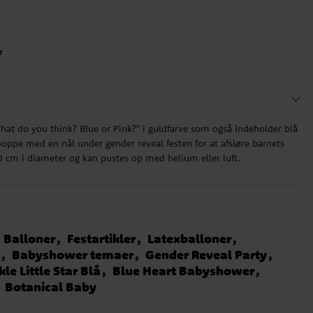
r
hat do you think? Blue or Pink?" i guldfarve som også indeholder blå
poppe med en nål under gender reveal festen for at afsløre barnets
0 cm i diameter og kan pustes op med helium eller luft.
Balloner
Festartikler
Latexballoner
y
Babyshower temaer
Gender Reveal Party
le Little Star Blå
Blue Heart Babyshower
Botanical Baby