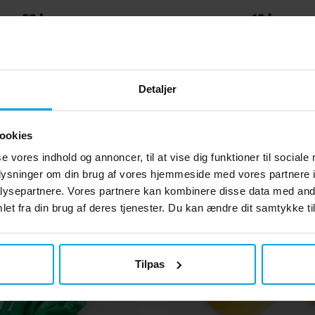
29 kr.
19 kr.
Pris
:
29 kr.
Pris
:
19 kr.
KØB
KØB
Detaljer
Andre købte også
ookies
se vores indhold og annoncer, til at vise dig funktioner til sociale
oplysninger om din brug af vores hjemmeside med vores partnere i
ysepartnere. Vores partnere kan kombinere disse data med andr
et fra din brug af deres tjenester. Du kan ændre dit samtykke til
Tilpas