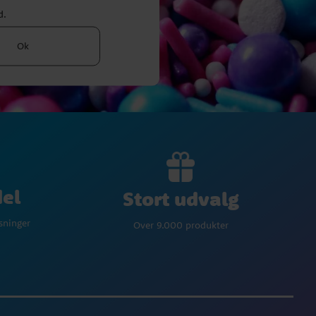
d.
Ok
del
Stort udvalg
øsninger
Over 9.000 produkter