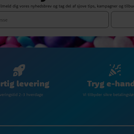
ilmeld dig vores nyhedsbrev og tag del af sjove tips, kampagner og tilbu
Tryg e-han
rtig levering
Vi tilbyder sikre betalingsl
veringstid 2-3 hverdage