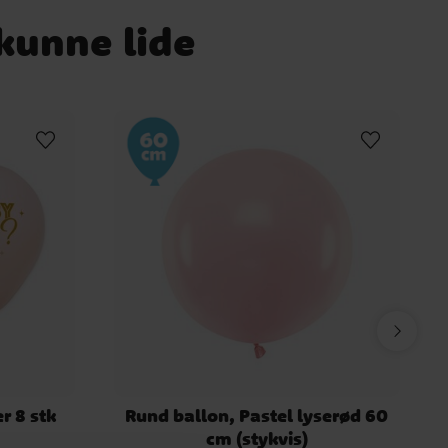
 kunne lide
r 8 stk
Rund ballon, Pastel lyserød 60
cm (stykvis)