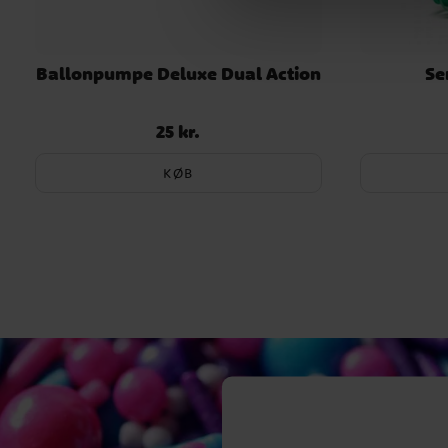
Ballonpumpe Deluxe Dual Action
Se
25 kr.
Pris
:
25 kr.
KØB