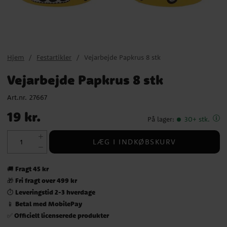
Hjem
Festartikler
Vejarbejde Papkrus 8 stk
Vejarbejde Papkrus 8 stk
Art.nr.
27667
Pris
:
19 kr.
19 kr.
På lager
:
30+ stk.
LÆG I INDKØBSKURV
Fragt 45 kr
🚚
Fri fragt over 499 kr
🎁
Leveringstid 2-3 hverdage
⏱️
Betal med MobilePay
📱
Officielt licenserede produkter
✅