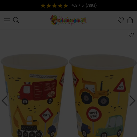
4.8 / 5
(7893)