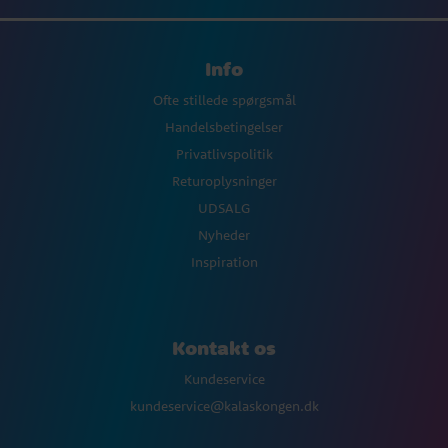
Info
Ofte stillede spørgsmål
Handelsbetingelser
Privatlivspolitik
Returoplysninger
UDSALG
Nyheder
Inspiration
Kontakt os
Kundeservice
kundeservice@kalaskongen.dk