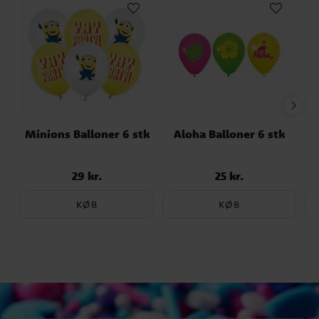
Minions Balloner 6 stk
Aloha Balloner 6 stk
29 kr.
25 kr.
Pris
:
29 kr.
Pris
:
25 kr.
KØB
KØB