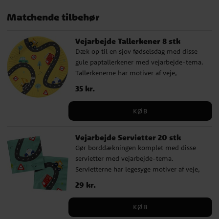
Matchende tilbehør
Vejarbejde Tallerkener 8 stk
Dæk op til en sjov fødselsdag med disse
gule paptallerkener med vejarbejde-tema.
Tallerkenerne har motiver af veje,
køretøjer, skilte og små byggedetaljer, der
Pris
35 kr.
:
35 kr.
passer perfekt til børn, der kan lide
gravemaskiner, lastbiler, traktorer og andre
KØB
arbejdsmaskiner. Tallerkenerne er fine at
kombinere med servietter, krus og
Vejarbejde Servietter 20 stk
dekorationer i samme tema og gør
Gør borddækningen komplet med disse
borddækningen ekstra legende. Et godt
servietter med vejarbejde-tema.
valg til børnefødselsdagen, hvor
Servietterne har legesyge motiver af veje,
byggeplads, køretøjer og veje er i fokus. ✓
køretøjer, skilte og byggedetaljer, som
8 paptallerkener med vejarbejde-motiv ✓
Pris
29 kr.
:
29 kr.
passer perfekt til børn, der elsker
Diameter: ca. 23 cm ✓ FSC-certificeret
gravemaskiner, traktorer, brandbiler og
papir
KØB
politibiler. ✔ 20 servietter med