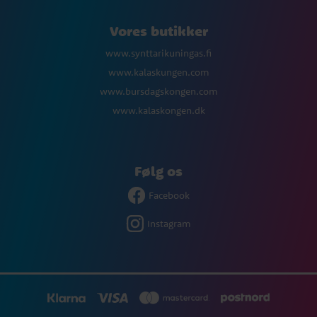
Vores butikker
www.synttarikuningas.fi
www.kalaskungen.com
www.bursdagskongen.com
www.kalaskongen.dk
Følg os
Facebook
Instagram