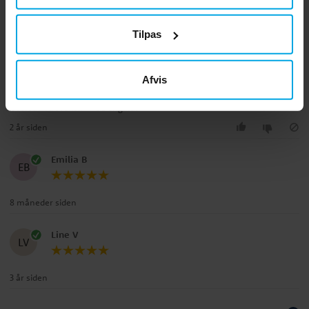
Anmeldelser (3)
Tilpas
Zozan
Z
Afvis
Hvad jeg forventede bedre kvalitet i betragtning af prisen
Oversat fra svensk
•
Se original
2 år siden
Emilia B
EB
8 måneder siden
Line V
LV
3 år siden