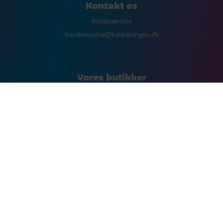
Kontakt os
Kundeservice
kundeservice@kalaskongen.dk
Vores butikker
www.synttarikuningas.fi
www.kalaskungen.com
www.bursdagskongen.com
www.kalaskongen.dk
Følg os
Facebook
Instagram