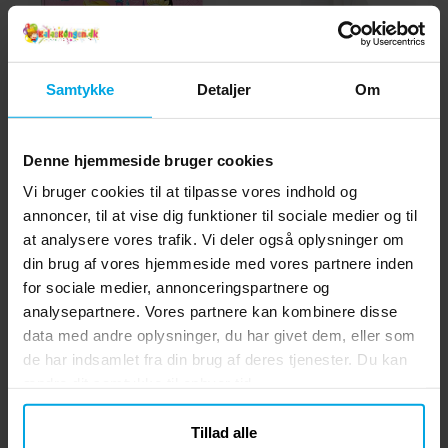
Samtykke
Detaljer
Om
Denne hjemmeside bruger cookies
Disney Prinsesse -
Serpentiner - Hvid
Servietter 20 stk
Pa
Vi bruger cookies til at tilpasse vores indhold og
annoncer, til at vise dig funktioner til sociale medier og til
25 kr.
15 kr.
Pris
:
25 kr.
Pris
:
15 kr.
at analysere vores trafik. Vi deler også oplysninger om
din brug af vores hjemmeside med vores partnere inden
KØB
KØB
for sociale medier, annonceringspartnere og
analysepartnere. Vores partnere kan kombinere disse
data med andre oplysninger, du har givet dem, eller som
4.3
5
☆
de har indsamlet fra din brug af deres tjenester. Du kan
4
☆
3
☆
ændre dit samtykke til enhver tid.
2
☆
1
☆
vurderinger
Tillad alle