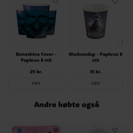
Boneshine Fever -
Wednesday - Papkrus 8
Papkrus 8 stk
stk
29 kr.
35 kr.
Pris
:
29 kr.
Pris
:
35 kr.
KØB
KØB
Andre købte også