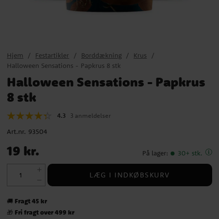
Hjem
Festartikler
Borddækning
Krus
Halloween Sensations - Papkrus 8 stk
Halloween Sensations - Papkrus
8 stk
4.3
3 anmeldelser
Art.nr.
93504
Pris
:
19 kr.
19 kr.
På lager
:
30+ stk.
LÆG I INDKØBSKURV
Fragt 45 kr
🚚
Fri fragt over 499 kr
🎁