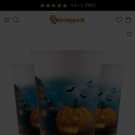
4.8 / 5
(7897)