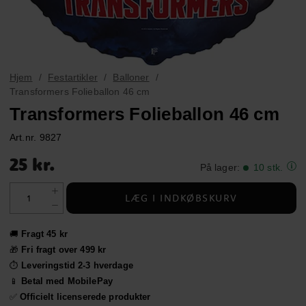
Hjem
Festartikler
Balloner
Transformers Folieballon 46 cm
Transformers Folieballon 46 cm
Art.nr.
9827
Pris
:
25 kr.
25 kr.
På lager
:
10 stk.
LÆG I INDKØBSKURV
🚚
Fragt 45 kr
🎁
Fri fragt over 499 kr
⏱️
Leveringstid 2-3 hverdage
📱
Betal med MobilePay
✅
Officielt licenserede produkter