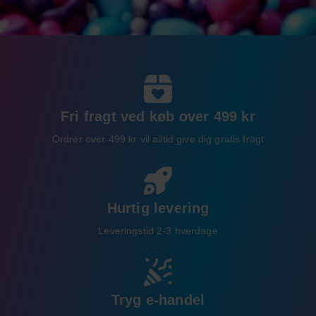
Fri fragt ved køb over 499 kr
Ordrer over 499 kr vil alltid give dig gratis fragt
Hurtig levering
Leveringstid 2-3 hverdage
Tryg e-handel