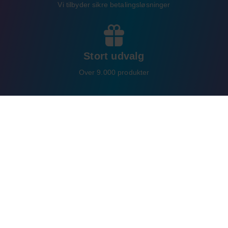
Vi tilbyder sikre betalingsløsninger
Stort udvalg
Over 9.000 produkter
Info
Ofte stillede spørgsmål
Handelsbetingelser
Privatlivspolitik
Returoplysninger
UDSALG
Nyheder