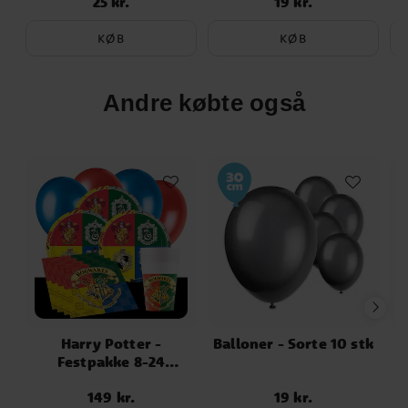
25 kr.
19 kr.
Pris
:
25 kr.
Pris
:
19 kr.
KØB
KØB
Andre købte også
Harry Potter -
Balloner - Sorte 10 stk
Festpakke 8-24
personer
149 kr.
19 kr.
Pris
:
149 kr.
Pris
:
19 kr.