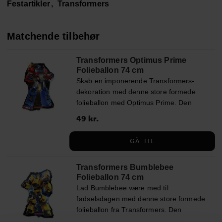
Festartikler
Transformers
Matchende tilbehør
Transformers Optimus Prime
Folieballon 74 cm
Skab en imponerende Transformers-
dekoration med denne store formede
folieballon med Optimus Prime. Den
bliver et effektfuldt blikfang på
Pris
49 kr.
:
49 kr.
fødselsdagen og passer perfekt til børn,
der elsker action, robotter og
GÅ TIL
Transformers. Ballonen kan fyldes med
helium for at svæve eller med almindelig
Transformers Bumblebee
luft, hvis du vil hænge den op som
Folieballon 74 cm
dekoration. Den selvlukkende ventil gør
Lad Bumblebee være med til
den nem at fylde med en ballonpumpe
fødselsdagen med denne store formede
eller et sugerør. ✓ Størrelse: ca. 74 cm i
folieballon fra Transformers. Den
oppustet tilstand ✓ Kan fyldes med luft
detaljerede ballon bliver en rigtig cool