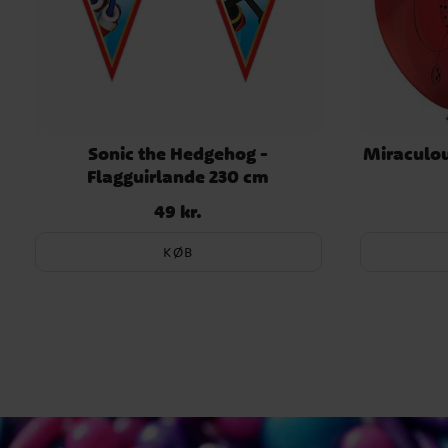
Sonic the Hedgehog -
Miraculou
Flagguirlande 230 cm
49 kr.
Pris
:
49 kr.
KØB