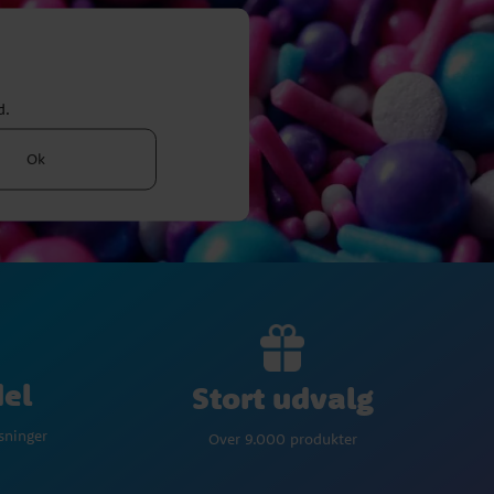
d.
Ok
del
Stort udvalg
øsninger
Over 9.000 produkter