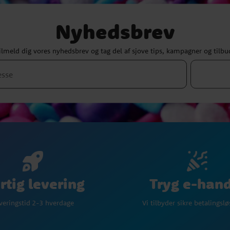
Nyhedsbrev
ilmeld dig vores nyhedsbrev og tag del af sjove tips, kampagner og tilbu
Tryg e-han
rtig levering
Vi tilbyder sikre betalingsl
veringstid 2-3 hverdage