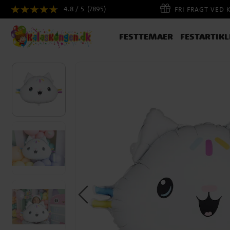
4.8 / 5
(7895)
FRI FRAGT VED 
FESTTEMAER
FESTARTIKL