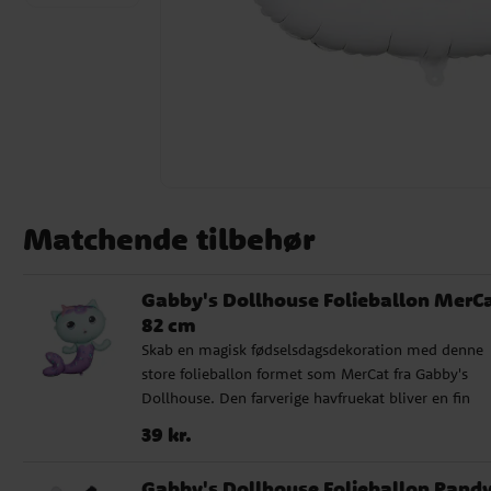
Matchende tilbehør
Gabby's Dollhouse Folieballon MerC
82 cm
Skab en magisk fødselsdagsdekoration med denne
store folieballon formet som MerCat fra Gabby's
Dollhouse. Den farverige havfruekat bliver en fin
detalje til børnefødselsdag, temafest eller
Pris
:
39 kr.
39 kr.
fødselsdagsfejring for alle der elsker Gabby's
Dollhouse. Ballonen kan fyldes med helium for at
Gabby's Dollhouse Folieballon Pand