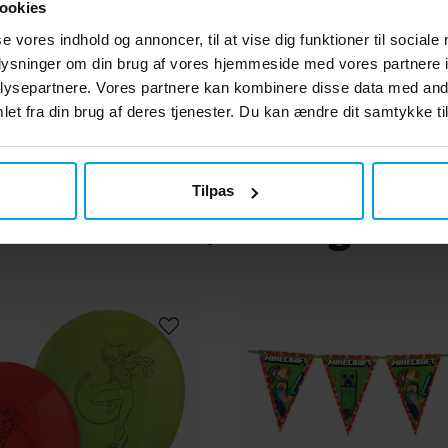
ookies
se vores indhold og annoncer, til at vise dig funktioner til sociale
ollhouse - Folieballon
Minions Folieballon 
oplysninger om din brug af vores hjemmeside med vores partnere i
ballonvægt 46 cm
ysepartnere. Vores partnere kan kombinere disse data med andr
29 kr.
19 kr.
Pris
:
29 kr.
Pris
:
19 kr.
et fra din brug af deres tjenester. Du kan ændre dit samtykke til
KØB
KØB
Tilpas
Andre købte også