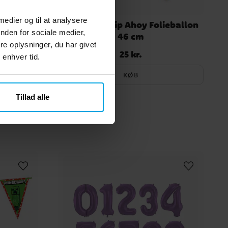
 medier og til at analysere
35 cm
Pirate Hip Hip Ahoy Folieballon
nden for sociale medier,
46 cm
e oplysninger, du har givet
25 kr.
Pris
:
25 kr.
 enhver tid.
KØB
Tillad alle