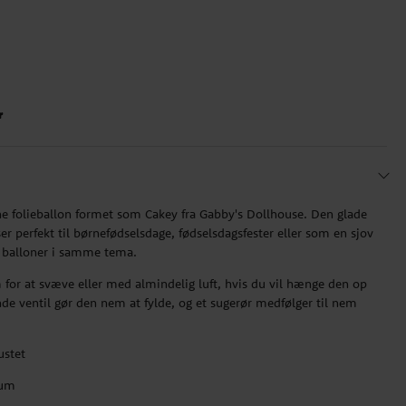
r
 folieballon formet som Cakey fra Gabby's Dollhouse. Den glade
ser perfekt til børnefødselsdage, fødselsdagsfester eller som en sjov
balloner i samme tema.
for at svæve eller med almindelig luft, hvis du vil hænge den op
e ventil gør den nem at fylde, og et sugerør medfølger til nem
ustet
ium