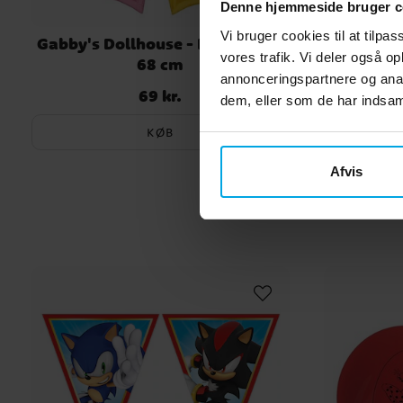
Denne hjemmeside bruger c
Vi bruger cookies til at tilpas
Gabby's Dollhouse - Folieballon
Gabby's D
vores trafik. Vi deler også 
68 cm
med 
annonceringspartnere og anal
69 kr.
Pris
:
69 kr.
dem, eller som de har indsaml
KØB
Afvis