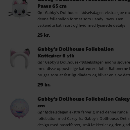
svæve eller med almindelig luft, hvis du vil bruge 
Paws 65 cm
som hængende dekoration. Den selvlukkende venti
Gør Gabby's Dollhouse-fødselsdagen ekstra sjov m
gør den nem at fylde, og et sugerør medfølger for 
denne folieballon formet som Pandy Paws. Den
oppustning. ✓ Størrelse: ca. 80 x 82 cm oppustet 
velkendte kat i sort og hvid med lyserøde detaljer
Kan fyldes med luft eller helium ✓ Sugerør for nem
passer perfekt som dekoration til børnefødselsdage
oppustning medfølger
Pris
:
25 kr.
25 kr.
temafester eller ved gavebordet. Ballonen kan fylde
med helium for at svæve eller med almindelig luft,
Gabby's Dollhouse Folieballon
hvis du vil bruge den som hængende dekoration. 
Katteører 6 stk
selvlukkende ventil gør den nem at fylde, og et sug
Gør Gabby's Dollhouse-fødselsdagen endnu sjovere
medfølger til nem oppustning. ✓ Størrelse: ca. 65 x
med disse oppustelige katteører i folie. Ballonerne
cm oppustet ✓ Kan fyldes med luft eller helium ✓
bruges som et festligt diadem og bliver en sjov deta
Sugerør til nem oppustning medfølger
for børnene at bære under fødselsdagen, til
Pris
:
29 kr.
29 kr.
fotografering eller som en del af borddækningen v
hver plads. Katteørerne fyldes med almindelig luft 
Gabby's Dollhouse Folieballon Cakey
er nemme at puste op med det medfølgende sugerø
cm
Sættet indeholder 6 balloner, perfekt til små gæste
Gør fødselsdagen ekstra farverig med denne runde
som gerne vil klæde sig ud i Gabby's Dollhouse-te
folieballon med Cakey fra Gabby's Dollhouse. Det 
✓ Størrelse: ca. 21,5 x 21 cm oppustede ✓ 6 ballone
design med pastelfarver, små lækkerier og den gla
inkluderet ✓ Sugerør til nem oppustning inkludere