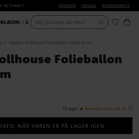
E RETURRET
NYHEDER
UDSALG
KUNDESERVICE
KLÆDNING
r
Gabby's Dollhouse Folieballon Cakey 67 cm
ollhouse Folieballon
cm
På lager
:
Kommer 2026-08-10
SKED, NÅR VAREN ER PÅ LAGER IGEN