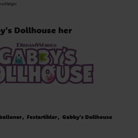
medfølger
by's Dollhouse her
balloner
Festartikler
Gabby's Dollhouse