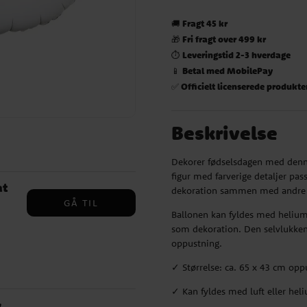
Fragt 45 kr
🚚
Fri fragt over 499 kr
🎁
Leveringstid 2-3 hverdage
⏱️
Betal med MobilePay
📱
Officielt licenserede produkte
✅
Beskrivelse
Dekorer fødselsdagen med denne
figur med farverige detaljer pas
at
dekoration sammen med andre 
GÅ TIL
Ballonen kan fyldes med helium 
som dekoration. Den selvlukkend
oppustning.
✓ Størrelse: ca. 65 x 43 cm opp
✓ Kan fyldes med luft eller hel
y