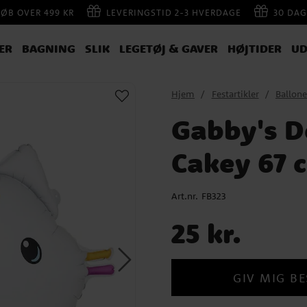
KØB OVER 499 KR
LEVERINGSTID 2-3 HVERDAGE
30 DAG
ER
BAGNING
SLIK
LEGETØJ & GAVER
HØJTIDER
UD
Hjem
Festartikler
Ballone
Gabby's D
Cakey 67 
Art.nr.
FB323
Pris
:
25 kr.
25 kr.
GIV MIG BE