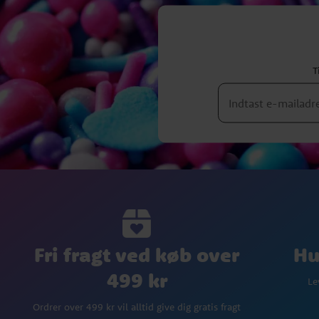
T
Fri fragt ved køb over
Hu
499 kr
Le
Ordrer over 499 kr vil alltid give dig gratis fragt