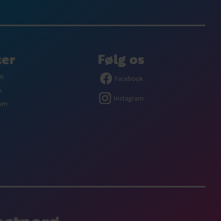
ker
Følg os
fi
Facebook
m
Instagram
com