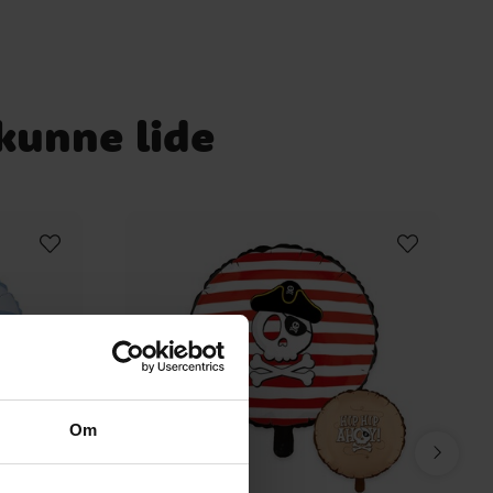
 kunne lide
Om