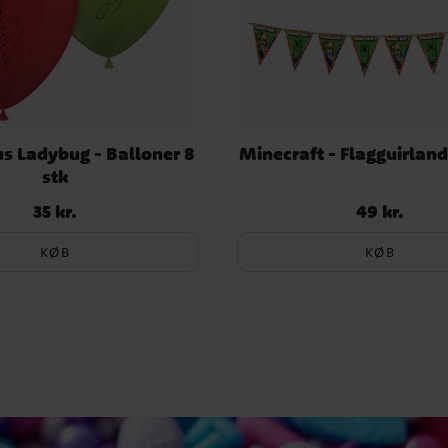
s Ladybug - Balloner 8
Minecraft - Flagguirlan
stk
35 kr.
49 kr.
Pris
:
35 kr.
Pris
:
49 kr.
KØB
KØB