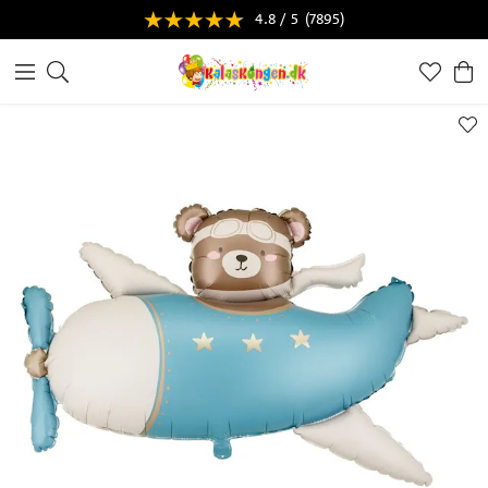
4.8 / 5
(7895)