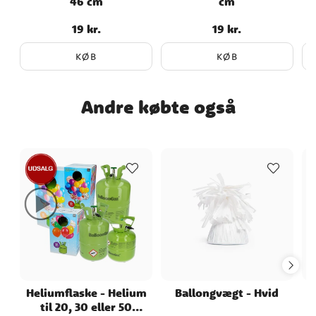
46 cm
cm
19 kr.
19 kr.
Pris
:
19 kr.
Pris
:
19 kr.
KØB
KØB
Andre købte også
Heliumflaske - Helium
Ballongvægt - Hvid
til 20, 30 eller 50