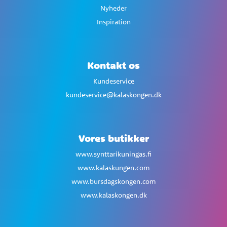
Nyheder
Inspiration
Kontakt os
Kundeservice
kundeservice@kalaskongen.dk
Vores butikker
www.synttarikuningas.fi
www.kalaskungen.com
www.bursdagskongen.com
www.kalaskongen.dk