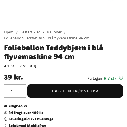
Hjem
Festartikler
Balloner
Folieballon Teddybjørn i blå flyvemaskine 94 cm
Folieballon Teddybjørn i blå
flyvemaskine 94 cm
Art.nr.
FB383-001J
Pris
:
39 kr.
39 kr.
På lager
:
3 stk.
LÆG I INDKØBSKURV
Fragt 45 kr
🚚
Fri fragt over 499 kr
🎁
Leveringstid 2-3 hverdage
⏱️
Betal med MobilePay
📱