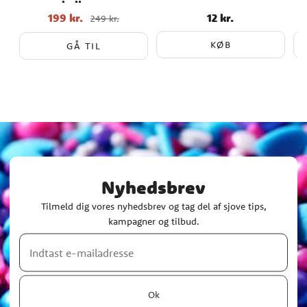
balloner
199 kr.
12 kr.
Nupris
:
199 kr.
Tidligere
Pris
:
12 kr.
249 kr.
pris
:
249 kr.
KØB
GÅ TIL
Nyhedsbrev
Tilmeld dig vores nyhedsbrev og tag del af sjove tips,
kampagner og tilbud.
Ok