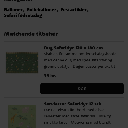
Balloner
Folieballoner
Festartikler
Safari fødselsdag
Matchende tilbehør
Dug Safaridyr 120 x 180 cm
Skab en fin ramme om fødselsdagsbordet
med denne dug med søde safaridyr og
grønne detaljer. Dugen passer perfekt til
børnefødselsdag, 1-års fødselsdag,
Pris
39 kr.
:
39 kr.
babyshower eller en sød safarifødselsdag,
hvor du ønsker en fuldendt borddækning.
KØB
Dugen er 120 x 180 cm og dækker bordet
på en dekorativ måde, samtidig med at
Servietter Safaridyr 12 stk
den beskytter mod spild og krummer. Den
Dæk et ekstra fint bord med disse
er lavet af en polyester- og
servietter med søde safaridyr i lyse og
bomuldsblanding og kan nemt
smukke farver. Motiverne med blandt
kombineres med tallerkener, krus og