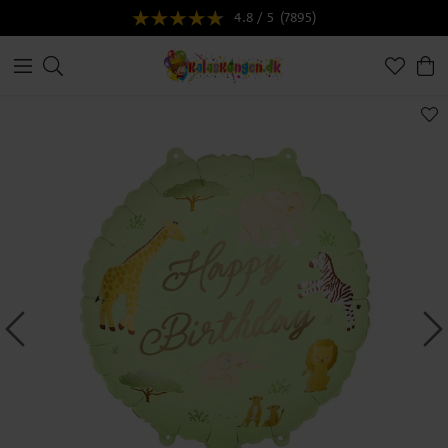
4.8 / 5
(7895)