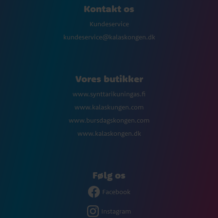
Kontakt os
Kundeservice
kundeservice@kalaskongen.dk
Vores butikker
www.synttarikuningas.fi
www.kalaskungen.com
www.bursdagskongen.com
www.kalaskongen.dk
Følg os
Facebook
Instagram