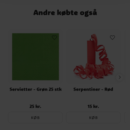
Andre købte også
Servietter - Grøn 25 stk
Serpentiner - Rød
25 kr.
15 kr.
Pris
:
25 kr.
Pris
:
15 kr.
KØB
KØB