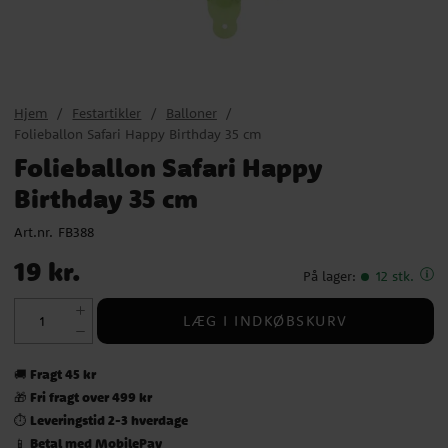
Hjem
Festartikler
Balloner
Folieballon Safari Happy Birthday 35 cm
Folieballon Safari Happy
Birthday 35 cm
Art.nr.
FB388
Pris
:
19 kr.
19 kr.
På lager
:
12 stk.
LÆG I INDKØBSKURV
Fragt 45 kr
🚚
Fri fragt over 499 kr
🎁
Leveringstid 2-3 hverdage
⏱️
Betal med MobilePay
📱