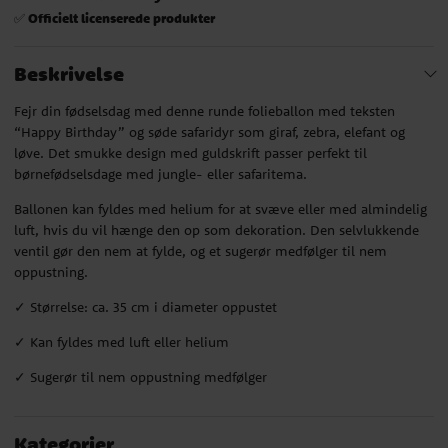
Officielt licenserede produkter
✅
Beskrivelse
Fejr din fødselsdag med denne runde folieballon med teksten
“Happy Birthday” og søde safaridyr som giraf, zebra, elefant og
løve. Det smukke design med guldskrift passer perfekt til
børnefødselsdage med jungle- eller safaritema.
Ballonen kan fyldes med helium for at svæve eller med almindelig
luft, hvis du vil hænge den op som dekoration. Den selvlukkende
ventil gør den nem at fylde, og et sugerør medfølger til nem
oppustning.
✓ Størrelse: ca. 35 cm i diameter oppustet
✓ Kan fyldes med luft eller helium
✓ Sugerør til nem oppustning medfølger
Kategorier