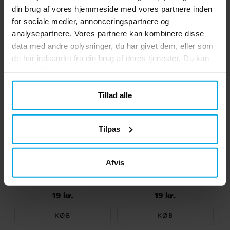
en fødselsdag med safari- eller dyretema!
Lignende produkter vi tror du vil
din brug af vores hjemmeside med vores partnere inden
for sociale medier, annonceringspartnere og
kunne lide
analysepartnere. Vores partnere kan kombinere disse
data med andre oplysninger, du har givet dem, eller som
de har indsamlet fra din brug af deres tjenester. Du kan
ændre dit samtykke til enhver tid.
Tillad alle
Tilpas
Afvis
Minions Folieballon 35
Bondegård Folieballon
K
cm
45 cm
19 kr.
19 kr.
Pris
:
19 kr.
Pris
:
19 kr.
KØB
KØB