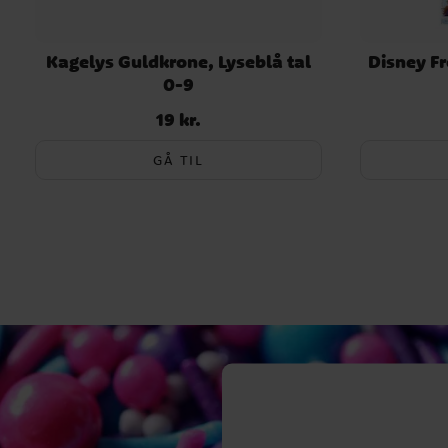
Kagelys Guldkrone, Lyseblå tal
Disney Fr
0-9
19 kr.
Pris
:
19 kr.
GÅ TIL