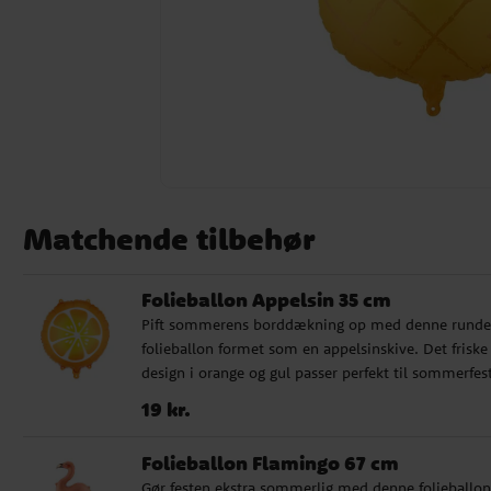
Matchende tilbehør
Folieballon Appelsin 35 cm
Pift sommerens borddækning op med denne runde
folieballon formet som en appelsinskive. Det friske
design i orange og gul passer perfekt til sommerfest
frugttema, poolparty eller andre fødselsdage, hvor 
Pris
:
19 kr.
19 kr.
vil skabe en frisk og farverig stemning. Ballonen ka
fyldes med helium for at svæve eller med almindel
Folieballon Flamingo 67 cm
luft, hvis du vil hænge den op som dekoration. De
Gør festen ekstra sommerlig med denne folieballon