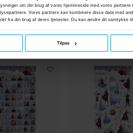
49 kr.
29 kr.
Pris
:
49 kr.
Pris
:
29 kr.
oplysninger om din brug af vores hjemmeside med vores partnere i
ysepartnere. Vores partnere kan kombinere disse data med andr
KØB
KØB
et fra din brug af deres tjenester. Du kan ændre dit samtykke til
Andre købte også
Tilpas