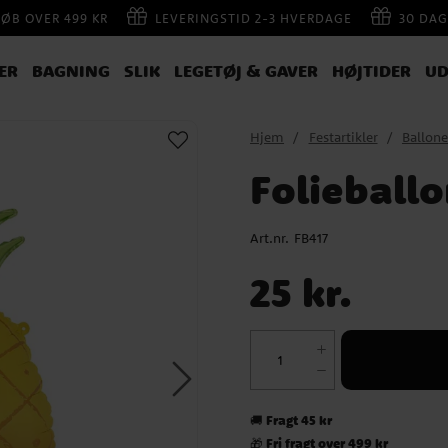
KØB OVER 499 KR
LEVERINGSTID 2-3 HVERDAGE
30 DAG
ER
BAGNING
SLIK
LEGETØJ & GAVER
HØJTIDER
UD
Hjem
Festartikler
Ballone
Folieball
Art.nr.
FB417
Pris
:
25 kr.
25 kr.
Fragt 45 kr
🚚
Fri fragt over 499 kr
🎁