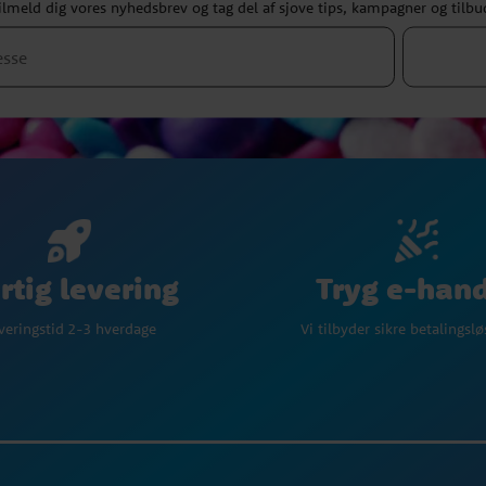
ilmeld dig vores nyhedsbrev og tag del af sjove tips, kampagner og tilbu
Tryg e-han
rtig levering
Vi tilbyder sikre betalingsl
veringstid 2-3 hverdage