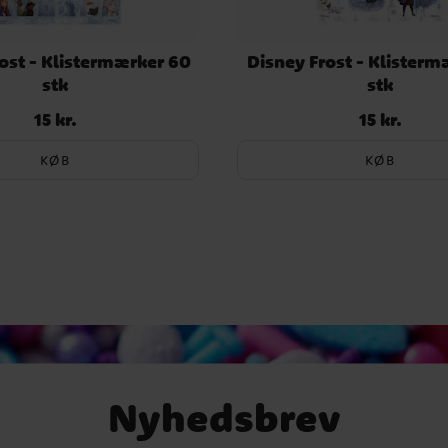
ost - Klistermærker 60
Disney Frost - Klisterm
stk
stk
15 kr.
15 kr.
Pris
:
15 kr.
Pris
:
15 kr.
KØB
KØB
Nyhedsbrev