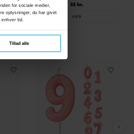
55 kr.
Pris
:
55 kr.
nden for sociale medier,
e oplysninger, du har givet
KØB
 enhver tid.
Tillad alle