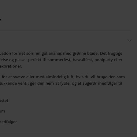
r
ballon formet som en gul ananas med grønne blade. Det frugtige
lelse og passer perfekt til sommerfest, hawaiifest, poolparty eller
korationer.
for at svæve eller med almindelig luft, hvis du vil bruge den som
kkende ventil gør den nem at fylde, og et sugerør medfølger til
ustet
ium
medfølger