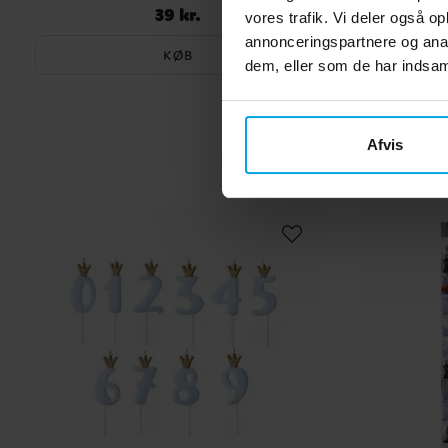
39 kr.
Pris
:
39 kr.
vores trafik. Vi deler også 
annonceringspartnere og anal
KØB
dem, eller som de har indsaml
Afvis