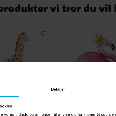
n
rodukter vi tror du vil
Detaljer
ballon Giraf 114 cm
Folieballon Flamingo
ookies
se vores indhold og annoncer, til at vise dig funktioner til sociale