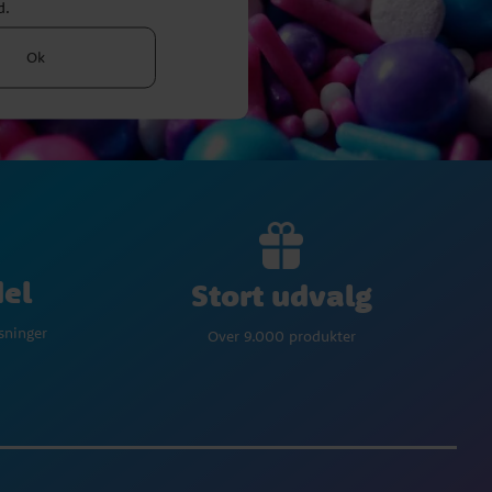
d.
Ok
del
Stort udvalg
øsninger
Over 9.000 produkter