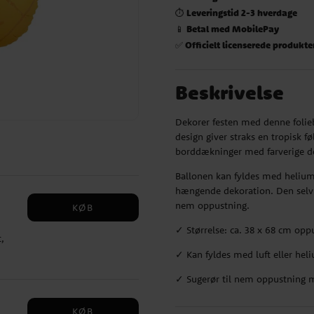
Leveringstid 2-3 hverdage
⏱️
Betal med MobilePay
📱
Officielt licenserede produkte
✅
Beskrivelse
Dekorer festen med denne folie
design giver straks en tropisk fø
borddækninger med farverige de
Ballonen kan fyldes med helium 
hængende dekoration. Den selvlu
nem oppustning.
KØB
✓ Størrelse: ca. 38 x 68 cm opp
,
du
✓ Kan fyldes med luft eller hel
n
✓ Sugerør til nem oppustning 
ig
n
KØB