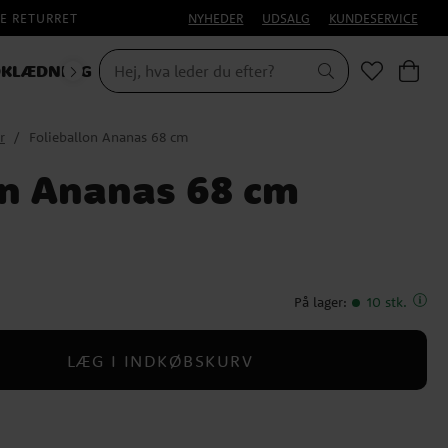
E RETURRET
NYHEDER
UDSALG
KUNDESERVICE
KLÆDNING
r
Folieballon Ananas 68 cm
on Ananas 68 cm
På lager
:
10 stk.
LÆG I INDKØBSKURV