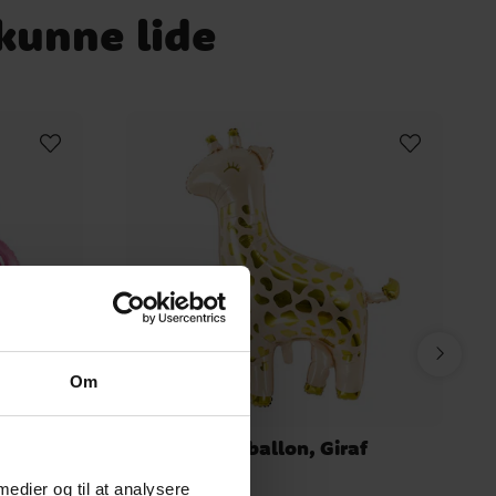
 kunne lide
Om
 70 cm
Folieballon, Giraf
 medier og til at analysere