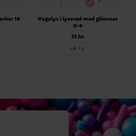
ærker 16
Kagelys i lyserød med glimmer
0-9
25 kr.
Pris
:
25 kr.
GÅ TIL