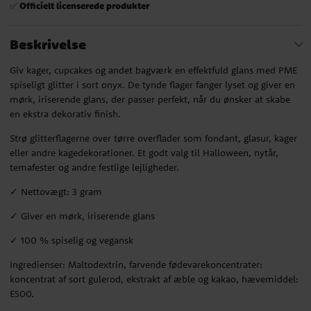
Officielt licenserede produkter
✅
Beskrivelse
Giv kager, cupcakes og andet bagværk en effektfuld glans med PME
spiseligt glitter i sort onyx. De tynde flager fanger lyset og giver en
mørk, iriserende glans, der passer perfekt, når du ønsker at skabe
en ekstra dekorativ finish.
Strø glitterflagerne over tørre overflader som fondant, glasur, kager
eller andre kagedekorationer. Et godt valg til Halloween, nytår,
temafester og andre festlige lejligheder.
✓ Nettovægt: 3 gram
✓ Giver en mørk, iriserende glans
✓ 100 % spiselig og vegansk
Ingredienser: Maltodextrin, farvende fødevarekoncentrater:
koncentrat af sort gulerod, ekstrakt af æble og kakao, hævemiddel:
E500.