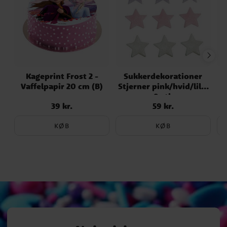
Kageprint Frost 2 -
Sukkerdekorationer
Vaffelpapir 20 cm (B)
Stjerner pink/hvid/lilla
9 stk
39 kr.
59 kr.
Pris
:
39 kr.
Pris
:
59 kr.
KØB
KØB