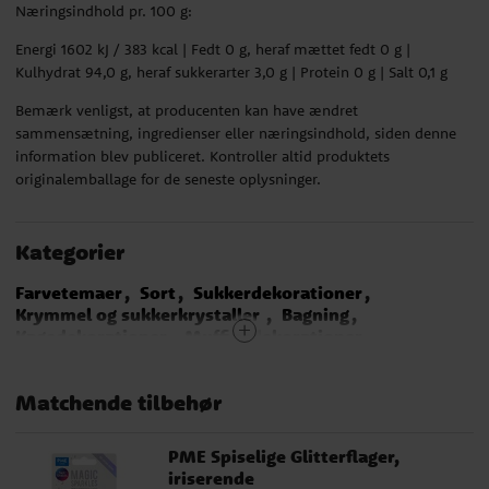
Næringsindhold pr. 100 g:
Energi 1602 kJ / 383 kcal | Fedt 0 g, heraf mættet fedt 0 g |
Kulhydrat 94,0 g, heraf sukkerarter 3,0 g | Protein 0 g | Salt 0,1 g
Bemærk venligst, at producenten kan have ændret
sammensætning, ingredienser eller næringsindhold, siden denne
information blev publiceret. Kontroller altid produktets
originalemballage for de seneste oplysninger.
Kategorier
Farvetemaer
Sort
Sukkerdekorationer
Krymmel og sukkerkrystaller
Bagning
Kagedekorationer
Muffinsdekorationer
Bagning til Halloween
Hollywoodfest
Casino tema
Tyskland
Belgien
Matchende tilbehør
PME Spiselige Glitterflager,
iriserende