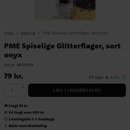
Hjem
Bagning
PME Spiselige Glitterflager, sort onyx
PME Spiselige Glitterflager, sort
onyx
Art.nr.
MGS1010
Pris
:
79 kr.
79 kr.
På lager
:
9 stk.
LÆG I INDKØBSKURV
Fragt 45 kr
🚚
Fri fragt over 499 kr
🎁
Leveringstid 2-3 hverdage
⏱️
Betal med MobilePay
📱