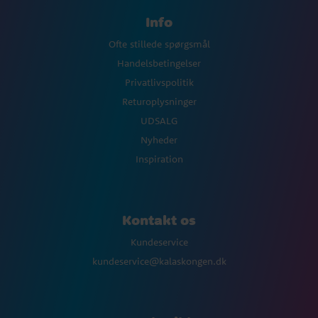
Info
Ofte stillede spørgsmål
Handelsbetingelser
Privatlivspolitik
Returoplysninger
UDSALG
Nyheder
Inspiration
Kontakt os
Kundeservice
kundeservice@kalaskongen.dk