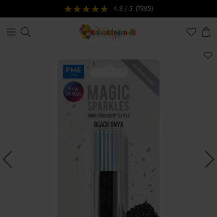
4.8 / 5
(7895)