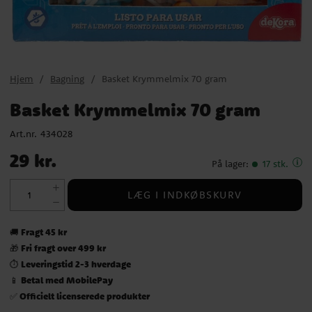
Hjem
Bagning
Basket Krymmelmix 70 gram
Basket Krymmelmix 70 gram
Art.nr.
434028
Pris
:
29 kr.
29 kr.
På lager
:
17 stk.
LÆG I INDKØBSKURV
Fragt 45 kr
🚚
Fri fragt over 499 kr
🎁
Leveringstid 2-3 hverdage
⏱️
Betal med MobilePay
📱
Officielt licenserede produkter
✅