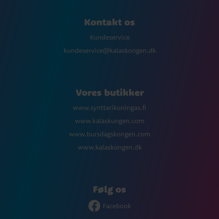
Kontakt os
Kundeservice
kundeservice@kalaskongen.dk
Vores butikker
www.synttarikuningas.fi
www.kalaskungen.com
www.bursdagskongen.com
www.kalaskongen.dk
Følg os
Facebook