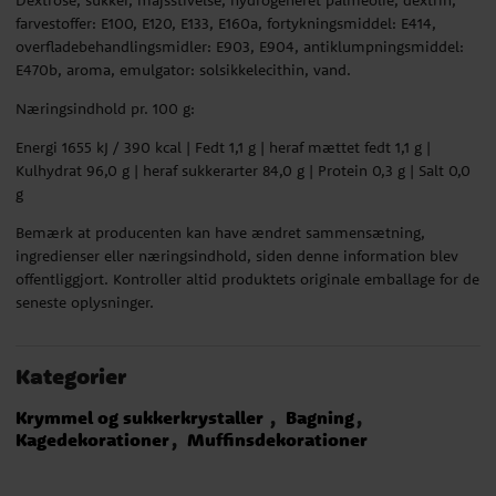
farvestoffer: E100, E120, E133, E160a, fortykningsmiddel: E414,
overfladebehandlingsmidler: E903, E904, antiklumpningsmiddel:
E470b, aroma, emulgator: solsikkelecithin, vand.
Næringsindhold pr. 100 g:
Energi 1655 kJ / 390 kcal | Fedt 1,1 g | heraf mættet fedt 1,1 g |
Kulhydrat 96,0 g | heraf sukkerarter 84,0 g | Protein 0,3 g | Salt 0,0
g
Bemærk at producenten kan have ændret sammensætning,
ingredienser eller næringsindhold, siden denne information blev
offentliggjort. Kontroller altid produktets originale emballage for de
seneste oplysninger.
Kategorier
Krymmel og sukkerkrystaller
Bagning
Kagedekorationer
Muffinsdekorationer