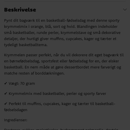
Beskrivelse
Pynt dit bagværk til en basketball-fødselsdag med denne sporty
krymmelmix i orange, blå, sort og hvid. Blandingen indeholder
små basketballer, runde perler, krymmelstave og små dekorative
detaljer, der hurtigt giver muffins, cupcakes, kager og tærter et
tydeligt basketballtema.
Krymmelen passer perfekt, når du vil dekorere dit eget bagværk til
en børnefødselsdag, sportsfest eller fødselsdag for en, der elsker
basketball. En nem måde at gøre dessertbordet mere farverigt og
matche resten af borddækningen.
✔ Vægt: 70 gram
✔ Krymmelmix med basketballer, perler og sporty farver
✔ Perfekt til muffins, cupcakes, kager og tærter til basketball-
fødselsdagen
Ingredienser:
Dextrose, sukker, majsstivelse, hydrogeneret palmeolie, dextrin,