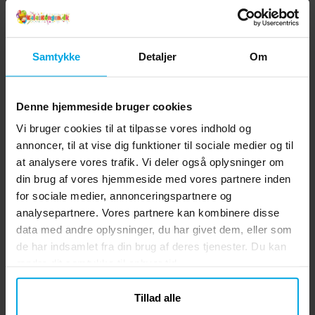
Ingredienser: Ingredienser:
Basketballkurv ca. 15 cm høj, spillere ca.
Kartoffelstivelse, vand, olivenolie,
5,5–7 cm ✔ Lavet af plast og kan
Lignende produkter vi tror du vil
maltodextrin, farvestoffer E102, E122, E133,
genbruges
E151. (E102, E122) kan have en negativ
kunne lide
Samtykke
Detaljer
Om
effekt på børns adfærd og koncentration.
Denne hjemmeside bruger cookies
Vi bruger cookies til at tilpasse vores indhold og
annoncer, til at vise dig funktioner til sociale medier og til
at analysere vores trafik. Vi deler også oplysninger om
din brug af vores hjemmeside med vores partnere inden
for sociale medier, annonceringspartnere og
analysepartnere. Vores partnere kan kombinere disse
data med andre oplysninger, du har givet dem, eller som
FunCakes Krymmelmix
FunCakes - Krymmelmix
de har indsamlet fra din brug af deres tjenester. Du kan
Påsk 65 gram
fodbold 65 gram
ændre dit samtykke til enhver tid.
39 kr.
35 kr.
Pris
:
39 kr.
Pris
:
35 kr.
Tillad alle
KØB
KØB