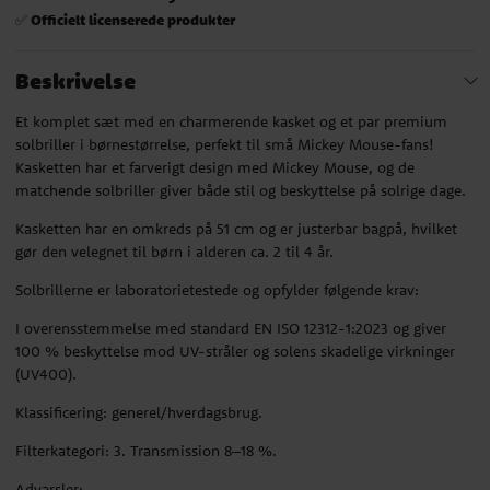
Officielt licenserede produkter
✅
Beskrivelse
Et komplet sæt med en charmerende kasket og et par premium
solbriller i børnestørrelse, perfekt til små Mickey Mouse-fans!
Kasketten har et farverigt design med Mickey Mouse, og de
matchende solbriller giver både stil og beskyttelse på solrige dage.
Kasketten har en omkreds på 51 cm og er justerbar bagpå, hvilket
gør den velegnet til børn i alderen ca. 2 til 4 år.
Solbrillerne er laboratorietestede og opfylder følgende krav:
I overensstemmelse med standard EN ISO 12312-1:2023 og giver
100 % beskyttelse mod UV-stråler og solens skadelige virkninger
(UV400).
Klassificering: generel/hverdagsbrug.
Filterkategori: 3. Transmission 8–18 %.
Advarsler: