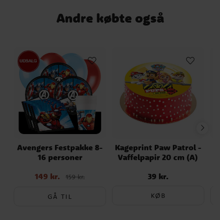
Andre købte også
Avengers Festpakke 8-
Kageprint Paw Patrol -
16 personer
Vaffelpapir 20 cm (A)
149 kr.
39 kr.
Nupris
:
149 kr.
Tidligere
Pris
:
39 kr.
159 kr.
pris
:
159 kr.
KØB
GÅ TIL