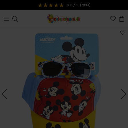
4.8 / 5
(7893)