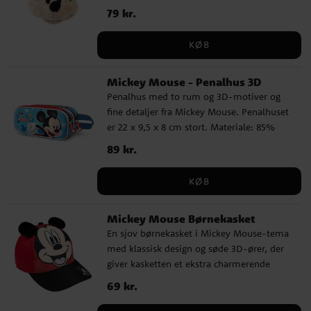
nøglebundter, rygsække eller tasker med.
Pris
79 kr.
:
79 kr.
Den er også en fremragende gave til
Disney-fans eller som en sød tilføjelse til
KØB
din egen samling.
Mickey Mouse - Penalhus 3D
Penalhus med to rum og 3D-motiver og
fine detaljer fra Mickey Mouse. Penalhuset
er 22 x 9,5 x 8 cm stort. Materiale: 85%
polyester og 15% EVA (skummateriale).
Pris
89 kr.
:
89 kr.
Dette er et officielt licenseret produkt.
KØB
Mickey Mouse Børnekasket
En sjov børnekasket i Mickey Mouse-tema
med klassisk design og søde 3D-ører, der
giver kasketten et ekstra charmerende
udtryk. God til solskinsdage, leg og
Pris
69 kr.
:
69 kr.
udflugter. Kasketten har en behagelig
pasform og er justerbar bagpå, så den