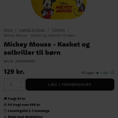
Hjem
Legetøj & Gaver
Tilbehør
Mickey Mouse - Kasket og solbriller til børn
Mickey Mouse - Kasket og
solbriller til børn
Art.nr.
2200010451
Pris
:
129 kr.
129 kr.
På lager
:
5 stk.
LÆG I INDKØBSKURV
Fragt 45 kr
🚚
Fri fragt over 499 kr
🎁
Leveringstid 2-3 hverdage
⏱️
Betal med MobilePay
📱