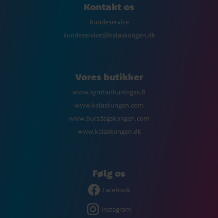
Kontakt os
Kundeservice
kundeservice@kalaskongen.dk
Vores butikker
www.synttarikuningas.fi
www.kalaskungen.com
www.bursdagskongen.com
www.kalaskongen.dk
Følg os
Facebook
Instagram