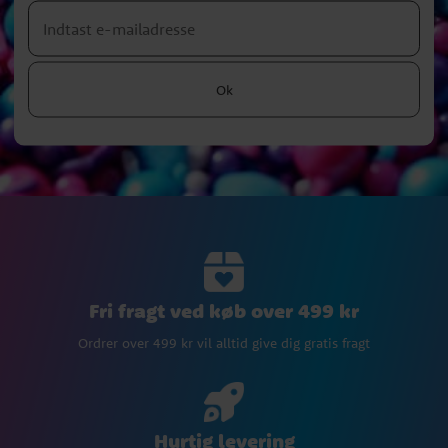
Ok
Fri fragt ved køb over 499 kr
Ordrer over 499 kr vil alltid give dig gratis fragt
Hurtig levering