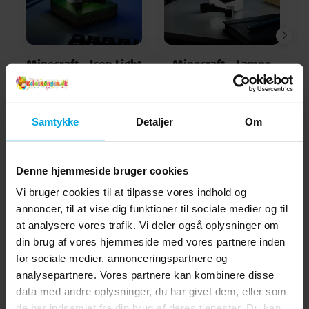
Minecraft - Icon Light
Minecraft - Lampe
Panda
Panda
139 kr.
169 kr.
Pris
:
139 kr.
Pris
:
169 kr.
Samtykke
Detaljer
Om
KØB
KØB
Denne hjemmeside bruger cookies
Andre købte også
Vi bruger cookies til at tilpasse vores indhold og
annoncer, til at vise dig funktioner til sociale medier og til
at analysere vores trafik. Vi deler også oplysninger om
din brug af vores hjemmeside med vores partnere inden
for sociale medier, annonceringspartnere og
analysepartnere. Vores partnere kan kombinere disse
data med andre oplysninger, du har givet dem, eller som
de har indsamlet fra din brug af deres tjenester. Du kan