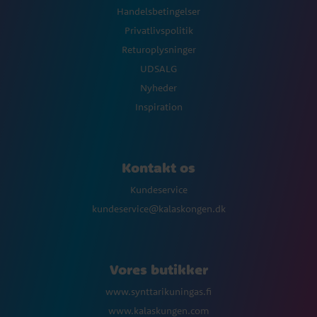
Handelsbetingelser
Privatlivspolitik
Returoplysninger
UDSALG
Nyheder
Inspiration
Kontakt os
Kundeservice
kundeservice@kalaskongen.dk
Vores butikker
www.synttarikuningas.fi
www.kalaskungen.com