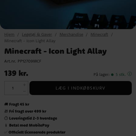
Hjem
Legetøj & Gaver
Merchandise
Minecraft
Minecraft - Icon Light Allay
Minecraft - Icon Light Allay
Art.nr.
PP12709MCF
Pris
:
139 kr.
139 kr.
På lager
:
5 stk.
LÆG I INDKØBSKURV
Fragt 45 kr
🚚
Fri fragt over 499 kr
🎁
Leveringstid 2-3 hverdage
⏱️
Betal med MobilePay
📱
Officielt licenserede produkter
✅