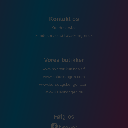
Kontakt os
Kundeservice
kundeservice@kalaskongen.dk
Vores butikker
www.synttarikuningas.fi
www.kalaskungen.com
www.bursdagskongen.com
www.kalaskongen.dk
Følg os
Facebook