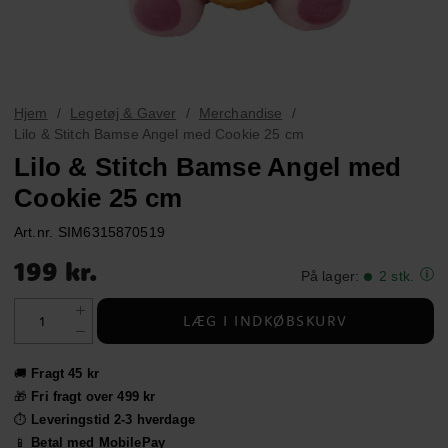
Hjem
Legetøj & Gaver
Merchandise
Lilo & Stitch Bamse Angel med Cookie 25 cm
Lilo & Stitch Bamse Angel med
Cookie 25 cm
Art.nr.
SIM6315870519
Pris
:
199 kr.
199 kr.
På lager
:
2 stk.
LÆG I INDKØBSKURV
🚚
Fragt 45 kr
🎁
Fri fragt over 499 kr
⏱️
Leveringstid 2-3 hverdage
📱
Betal med MobilePay