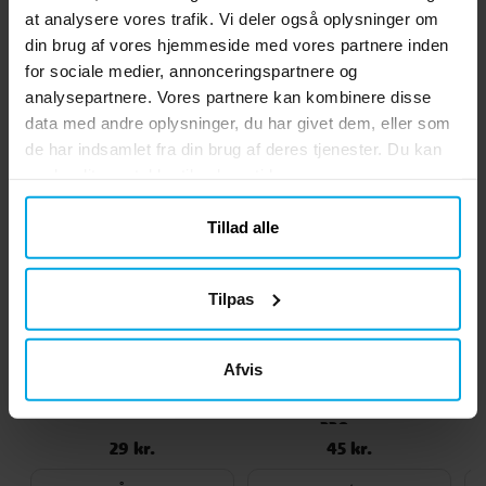
KØB
KØB
at analysere vores trafik. Vi deler også oplysninger om
din brug af vores hjemmeside med vores partnere inden
for sociale medier, annonceringspartnere og
Andre købte også
analysepartnere. Vores partnere kan kombinere disse
data med andre oplysninger, du har givet dem, eller som
de har indsamlet fra din brug af deres tjenester. Du kan
ændre dit samtykke til enhver tid.
Tillad alle
Tilpas
Afvis
Talballoner Blå Metallic
Disney Frost -
86 cm
Flagguirlande af papir
230 cm
29 kr.
45 kr.
Pris
:
29 kr.
Pris
:
45 kr.