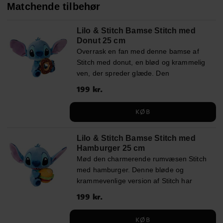
Matchende tilbehør
Lilo & Stitch Bamse Stitch med
Donut 25 cm
Overrask en fan med denne bamse af
Stitch med donut, en blød og krammelig
ven, der spreder glæde. Den
charmerende blå skabning sidder med
Pris
199 kr.
:
199 kr.
en stor chokoladedonut, dekoreret med
farverigt krymmel, i sine poter. Bamsen
KØB
er 25 cm høj og er fremstillet af blødt
100 % polyester, hvilket gør den til en
Lilo & Stitch Bamse Stitch med
tryg favorit på børneværelset. Dette
Hamburger 25 cm
officielt licenserede produkt passer lige
Mød den charmerende rumvæsen Stitch
så godt som en fin dekoration til leg og
med hamburger. Denne bløde og
hyggelige stunder.
krammevenlige version af Stitch har
fundet sit yndlingsmåltid og holder godt
Pris
199 kr.
:
199 kr.
fast i en farverig hamburger. Bamsen er
25 cm høj og lavet af et blødt materiale,
KØB