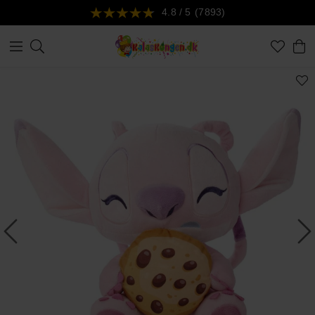
4.8 / 5
(7893)