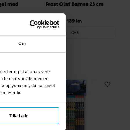
gel med
Frost Olaf Bamse 23 cm
139 kr.
Pris
:
139 kr.
KØB
Om
 medier og til at analysere
nden for sociale medier,
e oplysninger, du har givet
 enhver tid.
Tillad alle