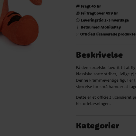
Fragt 45 kr
🚚
Fri fragt over 499 kr
🎁
Leveringstid 2-3 hverdage
⏱️
Betal med MobilePay
📱
Officielt licenserede produkte
✅
Beskrivelse
Få den sprælske favorit til at 
klassiske sorte striber, livlige
Denne krammevenlige figur er la
størrelse for små hænder at tag
Dette er et officielt licensiere
historielæsningen.
Kategorier