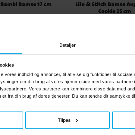
 Bambi Bamse 17 cm
Lilo & Stitch Bamse An
Cookie 25 cm
99 kr.
199 kr.
Pris
:
99 kr.
Pris
:
199 kr.
KØB
KØB
Detaljer
Andre købte også
ookies
se vores indhold og annoncer, til at vise dig funktioner til sociale
oplysninger om din brug af vores hjemmeside med vores partnere i
ysepartnere. Vores partnere kan kombinere disse data med andr
et fra din brug af deres tjenester. Du kan ændre dit samtykke til
Tilpas