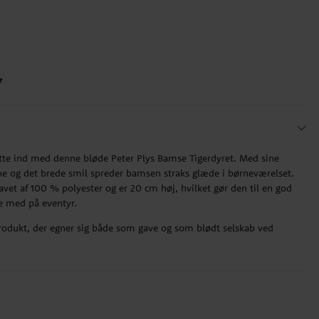
r
flytte ind med denne bløde Peter Plys Bamse Tigerdyret. Med sine
 øjne og det brede smil spreder bamsen straks glæde i børneværelset.
vet af 100 % polyester og er 20 cm høj, hvilket gør den til en god
e med på eventyr.
t produkt, der egner sig både som gave og som blødt selskab ved