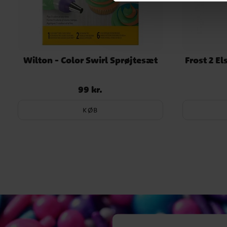
Wilton - Color Swirl Sprøjtesæt
Frost 2 E
99 kr.
Pris
:
99 kr.
KØB