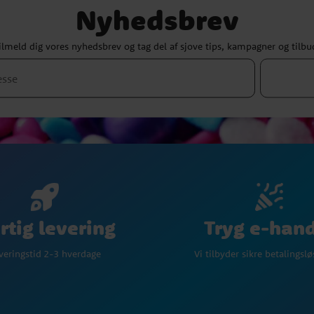
Nyhedsbrev
ilmeld dig vores nyhedsbrev og tag del af sjove tips, kampagner og tilbu
Tryg e-han
rtig levering
Vi tilbyder sikre betalingsl
veringstid 2-3 hverdage