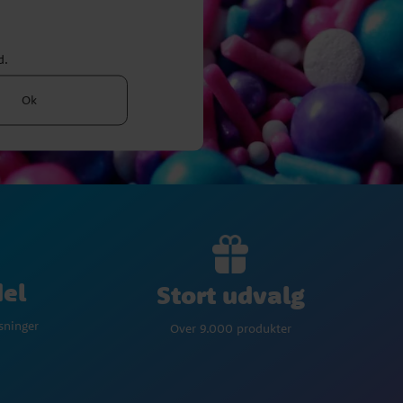
d.
Ok
del
Stort udvalg
øsninger
Over 9.000 produkter