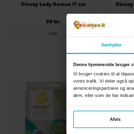
Disney Lady Bamse 17 cm
Disney
99 kr.
Pris
:
99 kr.
KØB
Samtykke
Denne hjemmeside bruger c
Vi bruger cookies til at tilpas
vores trafik. Vi deler også 
annonceringspartnere og anal
dem, eller som de har indsaml
Afvis