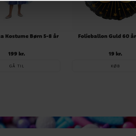
lsa Kostume Børn 5-8 år
Folieballon Guld 60 å
199 kr.
19 kr.
Pris
:
199 kr.
Pris
:
19 kr.
GÅ TIL
KØB