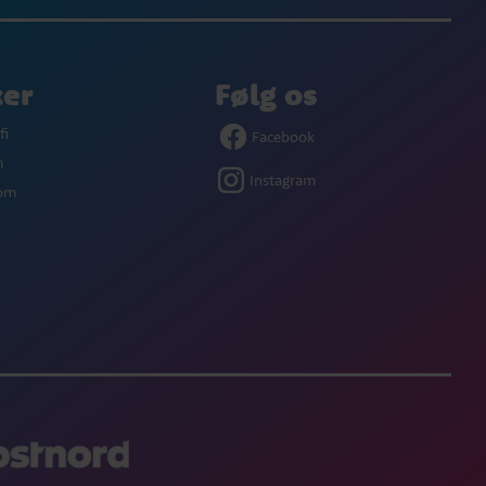
ker
Følg os
fi
Facebook
m
Instagram
com