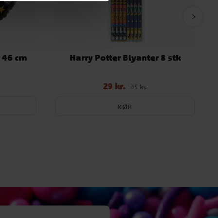
r 46 cm
Harry Potter Blyanter 8 stk
29 kr.
Nupris
:
29 kr.
Tidligere pris
:
35 kr.
35 kr.
KØB