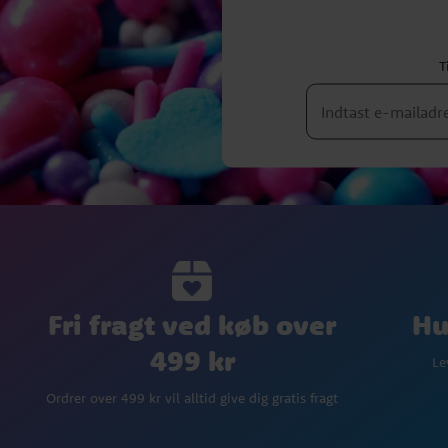
T
Fri fragt ved køb over
Hu
499 kr
Le
Ordrer over 499 kr vil alltid give dig gratis fragt