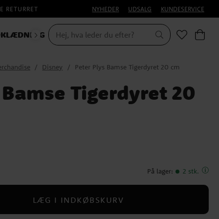
E RETURRET
NYHEDER
UDSALG
KUNDESERVICE
KLÆDNING
rchandise
Disney
Peter Plys Bamse Tigerdyret 20 cm
s Bamse Tigerdyret 20
På lager
:
2 stk.
LÆG I INDKØBSKURV