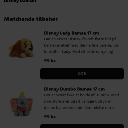
Disney bamser
Matchende tilbehør
Disney Lady Bamse 17 cm
Lad en elsket Disney-favorit flytte ind på
børneværelset med denne fine bamse, der
forestiller Lady. Med sit søde udtryk og
klassiske udseende bliver hun hurtigt en
Pris
99 kr.
:
99 kr.
hyggelig ven at kramme, lege med eller
stille frem som en fin detalje. Denne
KØB
bamse passer perfekt som gave til en, der
elsker Disney og hjertevarme eventyr. En
Disney Dumbo Bamse 17 cm
charmerende figur, der vækker varm
Det er svært ikke at holde af Dumbo. Med
nostalgi hos både store og små. ✓ Officielt
sine store ører og sit venlige udtryk er
licenseret Disney-bamse ✓ Højde: 17 cm
denne bamse en blød påmindelse om en
✓ Fremstillet af 100 % polyester
af Disneys mest elskede klassikere. Et godt
Pris
99 kr.
:
99 kr.
valg til børn, der elsker søde dyr og
magiske fortællinger, men også en