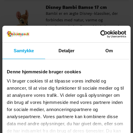
kan lide bløde bamser, som vækker
Disney Bambi Bamse 17 cm
nostalgiske følelser. En charmerende
Bambi er en ægte Disney-klassiker, der
bamse, der er nem at holde af. ✓ Officielt
forbindes med natur, varme og
licenseret Disney-bamse ✓ Højde: 17 cm
barndomsminder. Denne bløde bamse har
✓ Fremstillet af 100 % polyester
et sødt udtryk, der gør den til en værdsat
Pris
99 kr.
:
99 kr.
ven til både leg og hvile. Den passer
perfekt som gave til børn, der elsker dyr,
KØB
Samtykke
Detaljer
Om
eller til den, der gerne vil give noget med
klassisk Disney-følelse. En lille bamse
med stor charme. ✓ Officielt licenseret
Lignende produkter vi tror du vil
Denne hjemmeside bruger cookies
Disney-bamse ✓ Højde: 17 cm ✓
Fremstillet af 100 % polyester
kunne lide
Vi bruger cookies til at tilpasse vores indhold og
annoncer, til at vise dig funktioner til sociale medier og til
at analysere vores trafik. Vi deler også oplysninger om
din brug af vores hjemmeside med vores partnere inden
for sociale medier, annonceringspartnere og
analysepartnere. Vores partnere kan kombinere disse
data med andre oplysninger, du har givet dem, eller som
de har indsamlet fra din brug af deres tjenester. Du kan