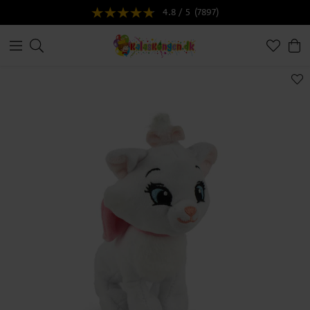
4.8 / 5
(7897)