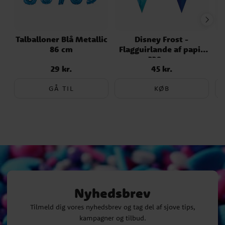
Talballoner Blå Metallic
Disney Frost -
86 cm
Flagguirlande af papir
230 cm
29 kr.
45 kr.
Pris
:
29 kr.
Pris
:
45 kr.
GÅ TIL
KØB
Nyhedsbrev
Tilmeld dig vores nyhedsbrev og tag del af sjove tips,
kampagner og tilbud.