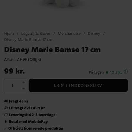
Hjem
Legetøj & Gaver
Merchandise
Disney
Disney Marie Bamse 17 cm
Disney Marie Bamse 17 cm
Art.nr.
AH9PTOIIJJ-3
Pris
:
99 kr.
99 kr.
På lager
:
10 stk.
LÆG I INDKØBSKURV
Fragt 45 kr
🚚
Fri fragt over 499 kr
🎁
Leveringstid 2-3 hverdage
⏱️
Betal med MobilePay
📱
Officielt licenserede produkter
✅