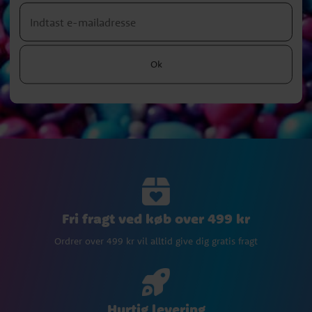
Ok
Fri fragt ved køb over 499 kr
Ordrer over 499 kr vil alltid give dig gratis fragt
Hurtig levering