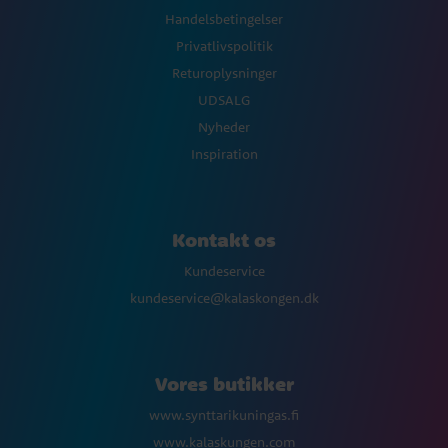
Handelsbetingelser
Privatlivspolitik
Returoplysninger
UDSALG
Nyheder
Inspiration
Kontakt os
Kundeservice
kundeservice@kalaskongen.dk
Vores butikker
www.synttarikuningas.fi
www.kalaskungen.com