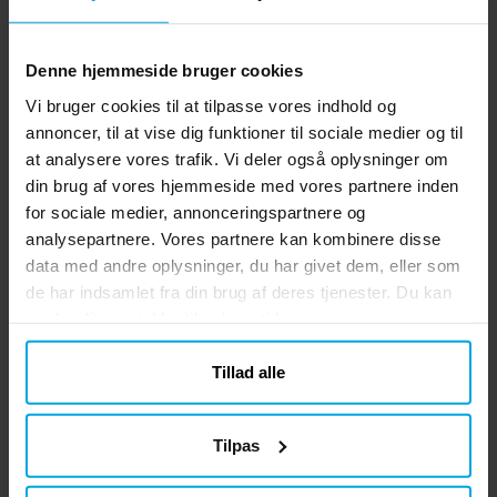
Denne hjemmeside bruger cookies
Vi bruger cookies til at tilpasse vores indhold og
annoncer, til at vise dig funktioner til sociale medier og til
at analysere vores trafik. Vi deler også oplysninger om
din brug af vores hjemmeside med vores partnere inden
Pippi Langstrømpe
Bluey Magnetbogstaver
Di
Diamond Painting Set
i Træ
for sociale medier, annonceringspartnere og
analysepartnere. Vores partnere kan kombinere disse
79 kr.
139 kr.
Pris
:
79 kr.
Pris
:
139 kr.
data med andre oplysninger, du har givet dem, eller som
de har indsamlet fra din brug af deres tjenester. Du kan
KØB
KØB
ændre dit samtykke til enhver tid.
Andre købte også
Tillad alle
Tilpas