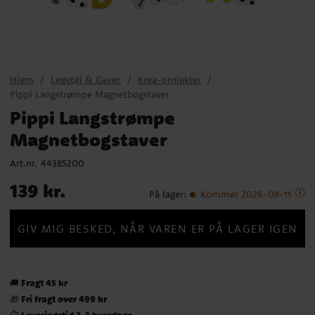
Hjem
Legetøj & Gaver
Krea-projekter
Pippi Langstrømpe Magnetbogstaver
Pippi Langstrømpe
Magnetbogstaver
Art.nr.
44385200
Pris
:
139 kr.
139 kr.
På lager
:
Kommer 2026-08-11
GIV MIG BESKED, NÅR VAREN ER PÅ LAGER IGEN
Fragt 45 kr
🚚
Fri fragt over 499 kr
🎁
Leveringstid 2-3 hverdage
⏱️