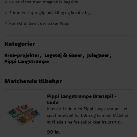
✓ Lavet af træ med magnetisk bagside
✓ Stimulerer sproglig udvikling og kreativ leg
✓ Perfekt til børn, der elsker Pippi
Kategorier
Krea-projekter
Legetøj & Gaver
Julegaver
Pippi Langstrømpe
Matchende tilbehør
Pippi Langstrømpe Brætspil -
Ludo
Klassisk Ludo med Pippi Langstrømpe - et
sjovt brætspil for børn og familie! Målet er
at få alle sine fire spilbrikker fra start til
mål før modspillerne. Spillet er lavet af
Pris
99 kr.
:
99 kr.
træ og indeholder spilleplade, 16 brikker i