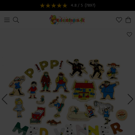
4.8 / 5
(7897)