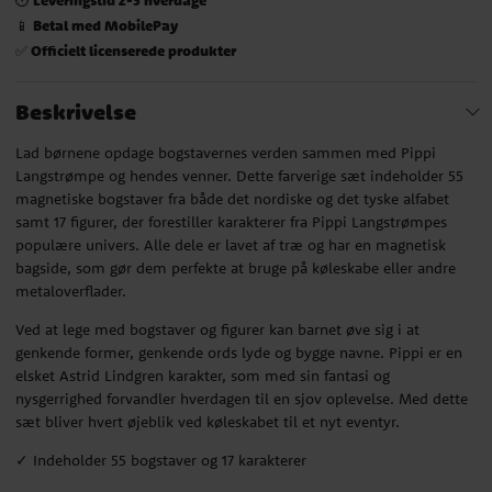
Betal med MobilePay
📱
Officielt licenserede produkter
✅
Beskrivelse
Lad børnene opdage bogstavernes verden sammen med Pippi
Langstrømpe og hendes venner. Dette farverige sæt indeholder 55
magnetiske bogstaver fra både det nordiske og det tyske alfabet
samt 17 figurer, der forestiller karakterer fra Pippi Langstrømpes
populære univers. Alle dele er lavet af træ og har en magnetisk
bagside, som gør dem perfekte at bruge på køleskabe eller andre
metaloverflader.
Ved at lege med bogstaver og figurer kan barnet øve sig i at
genkende former, genkende ords lyde og bygge navne. Pippi er en
elsket Astrid Lindgren karakter, som med sin fantasi og
nysgerrighed forvandler hverdagen til en sjov oplevelse. Med dette
sæt bliver hvert øjeblik ved køleskabet til et nyt eventyr.
✓ Indeholder 55 bogstaver og 17 karakterer