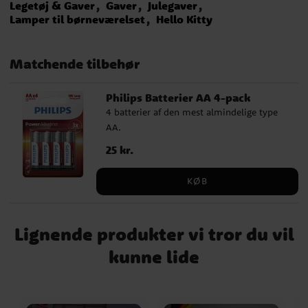
Legetøj & Gaver
Gaver
Julegaver
Lamper til børneværelset
Hello Kitty
Matchende tilbehør
Philips Batterier AA 4-pack
4 batterier af den mest almindelige type
AA.
Pris
25 kr.
:
25 kr.
KØB
Lignende produkter vi tror du vil
kunne lide