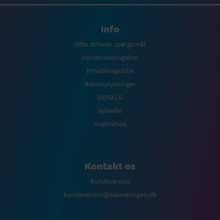
Info
Ofte stillede spørgsmål
Handelsbetingelser
Privatlivspolitik
Returoplysninger
UDSALG
Nyheder
Inspiration
Kontakt os
Kundeservice
kundeservice@kalaskongen.dk