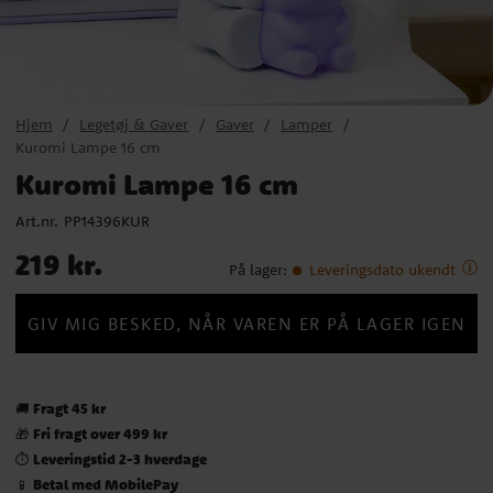
Hjem
Legetøj & Gaver
Gaver
Lamper
Kuromi Lampe 16 cm
Kuromi Lampe 16 cm
Art.nr.
PP14396KUR
Pris
:
219 kr.
219 kr.
På lager
:
Leveringsdato ukendt
GIV MIG BESKED, NÅR VAREN ER PÅ LAGER IGEN
Fragt 45 kr
🚚
Fri fragt over 499 kr
🎁
Leveringstid 2-3 hverdage
⏱️
Betal med MobilePay
📱