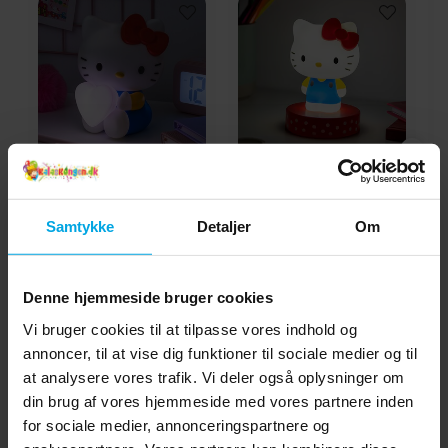
Hello Kitty Lampe
Hello Kitty Icon Lampe
Samtykke
Detaljer
Om
219 kr.
129 kr.
Pris
:
219 kr.
Pris
:
129 kr.
KØB
KØB
Denne hjemmeside bruger cookies
Vi bruger cookies til at tilpasse vores indhold og
annoncer, til at vise dig funktioner til sociale medier og til
Andre købte også
at analysere vores trafik. Vi deler også oplysninger om
din brug af vores hjemmeside med vores partnere inden
for sociale medier, annonceringspartnere og