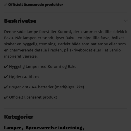
Officielt licenserede produkter
✅
Beskrivelse
Denne søde lampe forestiller Kuromi, der krammer sin lille sidekick
Baku. Når lampen er tændt, lyser Baku i en blød lilla farve, hvilket
skaber en hyggelig stemning. Perfekt både som natlampe eller som
en charmerende detalje i reolen, på skrivebordet eller i et Sanrio
inspireret værelse.
✔️ Hyggelig lampe med Kuromi og Baku
✔️ Højde: ca. 16 cm
✔️ Bruger 2 stk AA batterier (medfølger ikke)
✔️ Officielt licenseret produkt
Kategorier
Lamper
Børneværelse indretning