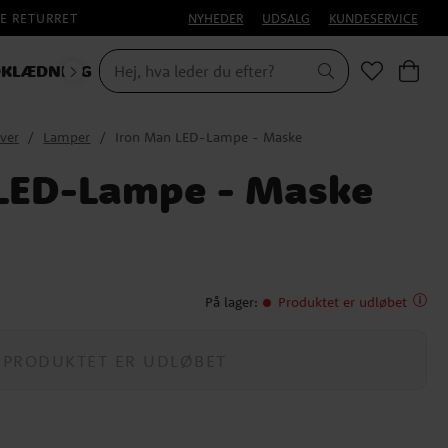
E RETURRET
NYHEDER
UDSALG
KUNDESERVICE
KLÆDNING
HALLOWEEN
ver
Lamper
Iron Man LED-Lampe - Maske
 LED-Lampe - Maske
På lager
:
Produktet er udløbet
PRODUKTET ER UDLØBET