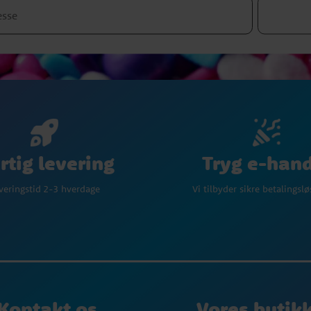
Tryg e-han
rtig levering
Vi tilbyder sikre betalingsl
veringstid 2-3 hverdage
Kontakt os
Vores butik