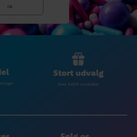
Ok
del
Stort udvalg
øsninger
Over 9.000 produkter
ker
Følg os