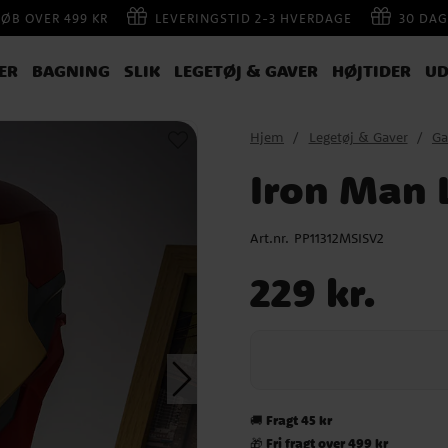
KØB OVER 499 KR
LEVERINGSTID 2-3 HVERDAGE
30 DAG
ER
BAGNING
SLIK
LEGETØJ & GAVER
HØJTIDER
UD
Hjem
Legetøj & Gaver
Ga
Iron Man
Art.nr.
PP11312MSISV2
Pris
:
229 kr.
229 kr.
Fragt 45 kr
🚚
Fri fragt over 499 kr
🎁