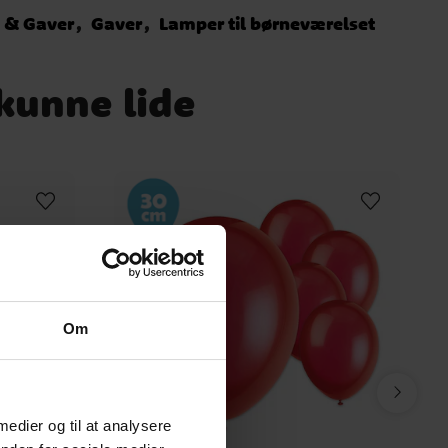
j & Gaver
Gaver
Lamper til børneværelset
 kunne lide
Om
 medier og til at analysere