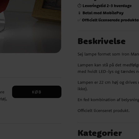
Leveringstid 2-3 hverdage
⏱️
Betal med MobilePay
📱
Officielt licenserede produkte
✅
Beskrivelse
Sej lampe formet som Iron Mans 
Lampen kan stå på det medfølgen
med hvidt LED-lys og tændes 
Lampen er 22 cm høj og drives 
ikke).
KØB
are
tøj,
En fed kombination af belysnin
Officielt licenseret produkt.
Kategorier