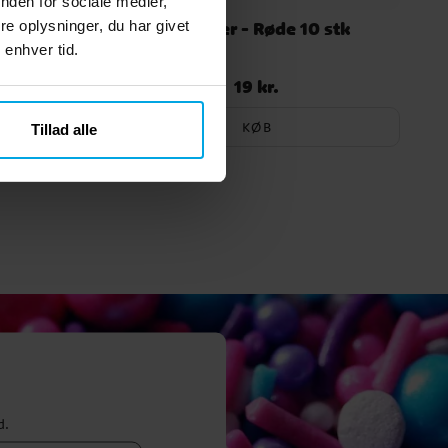
nden for sociale medier,
,5 cm
Balloner - Røde 10 stk
e oplysninger, du har givet
 enhver tid.
19 kr.
Pris
:
19 kr.
KØB
Tillad alle
d.