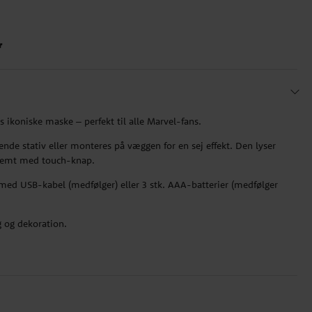
r
ikoniske maske – perfekt til alle Marvel-fans.
de stativ eller monteres på væggen for en sej effekt. Den lyser
nemt med touch-knap.
med USB-kabel (medfølger) eller 3 stk. AAA-batterier (medfølger
g og dekoration.