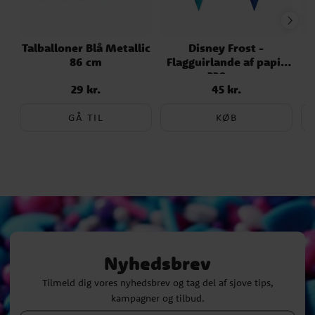
Talballoner Blå Metallic
Disney Frost -
86 cm
Flagguirlande af papir
230 cm
29 kr.
45 kr.
Pris
:
29 kr.
Pris
:
45 kr.
GÅ TIL
KØB
Nyhedsbrev
Tilmeld dig vores nyhedsbrev og tag del af sjove tips,
kampagner og tilbud.