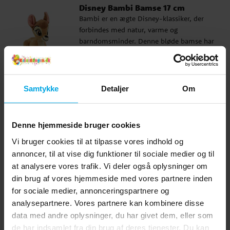
Disney Bambi Bamse 17 cm
nostalgiske følelser. En charmerende
Bambi er en ægte Disney-klassiker, der
bamse, der er nem at holde af. ✓ Officielt
forbindes med natur, varme og
licenseret Disney-bamse ✓ Højde: 17 cm
barndomsminder. Denne bløde bamse har
✓ Fremstillet af 100 % polyester
et sødt udtryk, der gør den til en værdsat
Pris
99 kr.
:
99 kr.
ven til både leg og hvile. Den passer
perfekt som gave til børn, der elsker dyr,
KØB
eller til den, der gerne vil give noget med
Samtykke
Detaljer
Om
klassisk Disney-følelse. En lille bamse
med stor charme. ✓ Officielt licenseret
Lignende produkter vi tror du vil
Disney-bamse ✓ Højde: 17 cm ✓
Denne hjemmeside bruger cookies
Fremstillet af 100 % polyester
kunne lide
Vi bruger cookies til at tilpasse vores indhold og
annoncer, til at vise dig funktioner til sociale medier og til
at analysere vores trafik. Vi deler også oplysninger om
din brug af vores hjemmeside med vores partnere inden
for sociale medier, annonceringspartnere og
analysepartnere. Vores partnere kan kombinere disse
data med andre oplysninger, du har givet dem, eller som
de har indsamlet fra din brug af deres tjenester. Du kan