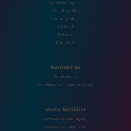
Handelsbetingelser
Privatlivspolitik
Returoplysninger
UDSALG
Nyheder
Inspiration
Kontakt os
Kundeservice
kundeservice@kalaskongen.dk
Vores butikker
www.synttarikuningas.fi
www.kalaskungen.com