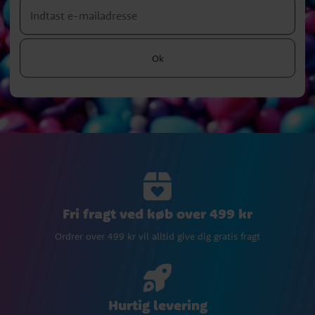
Ok
Fri fragt ved køb over 499 kr
Ordrer over 499 kr vil alltid give dig gratis fragt
Hurtig levering