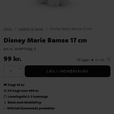
Hjem
Legetøj & Gaver
Disney Marie Bamse 17 cm
Disney Marie Bamse 17 cm
Art.nr.
AH9PTOIIJJ-3
Pris
:
99 kr.
99 kr.
På lager
:
10 stk.
LÆG I INDKØBSKURV
Fragt 45 kr
🚚
Fri fragt over 499 kr
🎁
Leveringstid 2-3 hverdage
⏱️
Betal med MobilePay
📱
Officielt licenserede produkter
✅