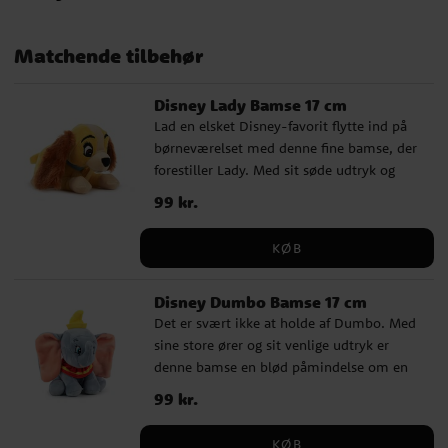
Matchende tilbehør
Disney Lady Bamse 17 cm
Lad en elsket Disney-favorit flytte ind på
børneværelset med denne fine bamse, der
forestiller Lady. Med sit søde udtryk og
klassiske udseende bliver hun hurtigt en
Pris
99 kr.
:
99 kr.
hyggelig ven at kramme, lege med eller
stille frem som en fin detalje. Denne
KØB
bamse passer perfekt som gave til en, der
elsker Disney og hjertevarme eventyr. En
Disney Dumbo Bamse 17 cm
charmerende figur, der vækker varm
Det er svært ikke at holde af Dumbo. Med
nostalgi hos både store og små. ✓ Officielt
sine store ører og sit venlige udtryk er
licenseret Disney-bamse ✓ Højde: 17 cm
denne bamse en blød påmindelse om en
✓ Fremstillet af 100 % polyester
af Disneys mest elskede klassikere. Et godt
Pris
99 kr.
:
99 kr.
valg til børn, der elsker søde dyr og
magiske fortællinger, men også en
KØB