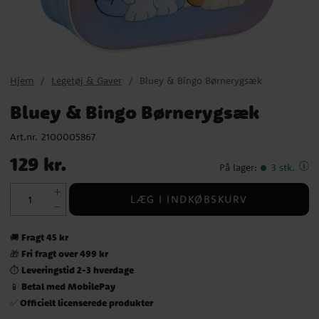
Hjem
Legetøj & Gaver
Bluey & Bingo Børnerygsæk
Bluey & Bingo Børnerygsæk
Art.nr.
2100005867
Pris
:
129 kr.
129 kr.
På lager
:
3 stk.
LÆG I INDKØBSKURV
Fragt 45 kr
🚚
Fri fragt over 499 kr
🎁
Leveringstid 2-3 hverdage
⏱️
Betal med MobilePay
📱
Officielt licenserede produkter
✅