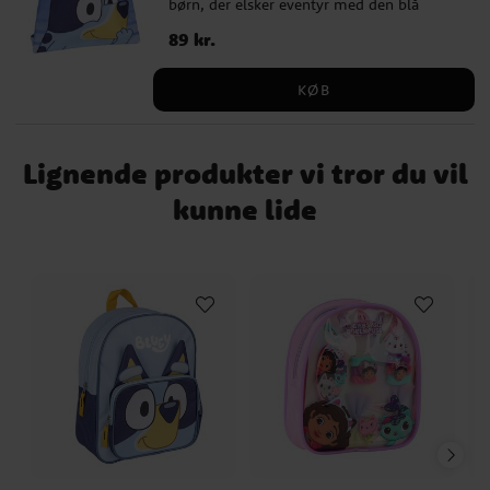
børn, der elsker eventyr med den blå
kvæghund. Gymnastikposen rummer alt
Pris
89 kr.
:
89 kr.
træningstøj og andre fornødenheder.
Fremstillet af slidstærkt materiale. Dette
KØB
er et officielt licenseret produkt, hvilket
gør det til det perfekte valg for alle Bluey-
fans!
Lignende produkter vi tror du vil
kunne lide