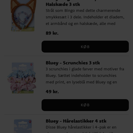
Halskæde 3 stk
Strål som Bingo med dette charmerende
smykkesæt i 3 dele. Indeholder et diadem,
et armbånd og en halskæde, alle med
motiver fra serien Bluey. Designet i
Pris
89 kr.
:
89 kr.
børnestørrelse for en behagelig pasform og
legende stil. Perfekt til udklædning,
KØB
fødselsdagsfest eller hverdagens sjove
stunder.
Bluey - Scrunchies 3 stk
3 scrunchies i glade farver med motiver fra
Bluey. Sættet indeholder to scrunchies
med print, en lyseblå med Bluey og en
lyserød med Bingo samt en ensfarvet
Pris
49 kr.
:
49 kr.
lyserød scrunchie i satinlook. Lavet af 100
% polyester for at være både bløde og
KØB
slidstærke. Perfekte til at holde håret på
plads og tilføje en legende stil. Dette er et
Bluey - Hårelastikker 4 stk
officielt licenseret produkt.
Disse Bluey hårelastikker i 4-pak er en