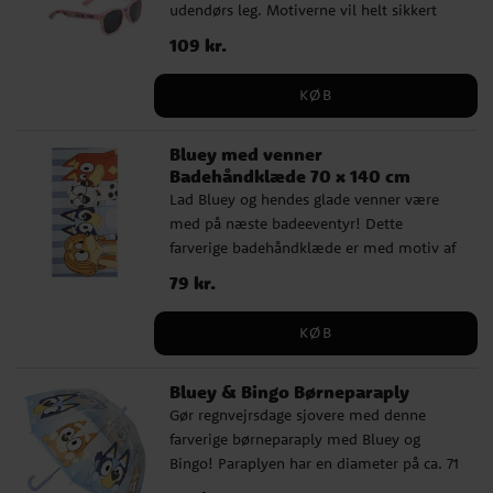
udendørs leg. Motiverne vil helt sikkert
glæde de små fans. ✔️ Indeholder kasket
Pris
109 kr.
:
109 kr.
og solbriller ✔️ Omkreds kasket: ca. 53 cm,
justerbar bagpå ✔️ Passer børn ca. 4-6 år
KØB
✔️ UV400-beskyttelse der blokerer 100 %
af UV-stråler
Bluey med venner
Badehåndklæde 70 x 140 cm
Lad Bluey og hendes glade venner være
med på næste badeeventyr! Dette
farverige badehåndklæde er med motiv af
Bluey, Bingo og deres venner mod en blå-
Pris
79 kr.
:
79 kr.
og hvidstribet baggrund. Det bliver hurtigt
en favorit for børn, der vil tørre sig med
KØB
stil efter et bad i poolen eller havet.
Håndklædet er lavet af 100 %
Bluey & Bingo Børneparaply
hurtigtørrende polyester, hvilket gør det
Gør regnvejrsdage sjovere med denne
nemt at pakke ned i strandtasken. Med
farverige børneparaply med Bluey og
sine mål på 70 x 140 cm giver det god
Bingo! Paraplyen har en diameter på ca. 71
plads til at hvile i solen. Officielt
cm og er fremstillet af slidstærk PoE og
licensieret produkt.