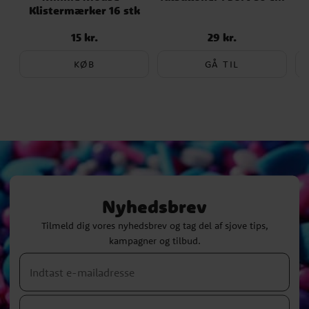
Klistermærker 16 stk
F
15 kr.
29 kr.
Pris
:
15 kr.
Pris
:
29 kr.
KØB
GÅ TIL
Nyhedsbrev
Tilmeld dig vores nyhedsbrev og tag del af sjove tips,
kampagner og tilbud.