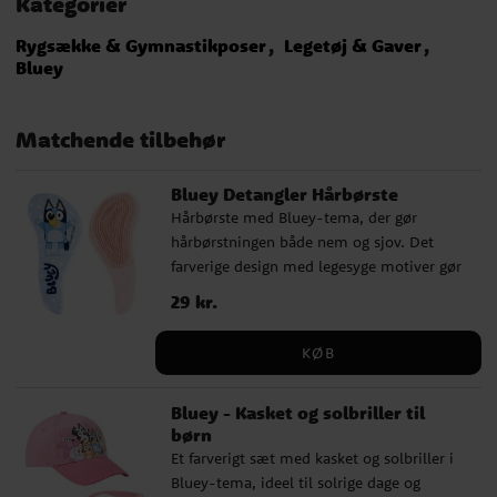
Kategorier
Rygsække & Gymnastikposer
Legetøj & Gaver
Bluey
Matchende tilbehør
Bluey Detangler Hårbørste
Hårbørste med Bluey-tema, der gør
hårbørstningen både nem og sjov. Det
farverige design med legesyge motiver gør
den til en favorit i hverdagen, samtidig
Pris
29 kr.
:
29 kr.
med at den er skånsom mod håret og
passer perfekt til daglig brug. Den fleksible
KØB
detangler-børste reder forsigtigt filtrede
knuder ud uden at hive i håret, hvilket gør
Bluey - Kasket og solbriller til
børstningen nemmere og mere behagelig.
børn
Børsten er ca. 23 cm lang og er designet til
Et farverigt sæt med kasket og solbriller i
at ligge komfortabelt i hånden.
Bluey-tema, ideel til solrige dage og