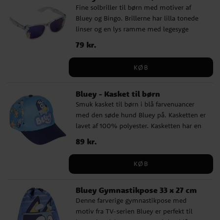
Fine solbriller til børn med motiver af
Bluey og Bingo. Brillerne har lilla tonede
linser og en lys ramme med legesyge
detaljer fra Bluey. De giver UV400-
Pris
79 kr.
:
79 kr.
beskyttelse mod solens stråler og passer
perfekt til solrige dage, udflugter og ferie.
KØB
✔️ Solbriller med Bluey og Bingo-motiver
✔️ Lilla tonede linser ✔️ Lys ramme med
Bluey - Kasket til børn
legesyge Bluey-detaljer ✔️ UV400-
Smuk kasket til børn i blå farvenuancer
beskyttelse mod solens stråler ✔️ Bredde:
med den søde hund Bluey på. Kasketten er
ca. 10 cm
lavet af 100% polyester. Kasketten har en
omkreds på 53 cm og kan justeres bagpå,
Pris
89 kr.
:
89 kr.
hvilket gør, at den som regel passer til
børn i alderen ca. 4 til 6 år.
KØB
Bluey Gymnastikpose 33 x 27 cm
Denne farverige gymnastikpose med
motiv fra TV-serien Bluey er perfekt til