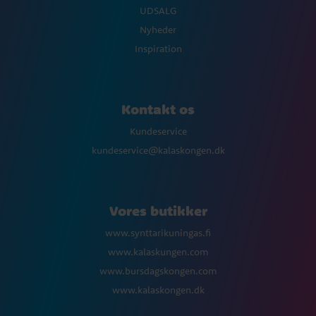
UDSALG
Nyheder
Inspiration
Kontakt os
Kundeservice
kundeservice@kalaskongen.dk
Vores butikker
www.synttarikuningas.fi
www.kalaskungen.com
www.bursdagskongen.com
www.kalaskongen.dk