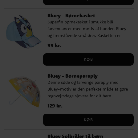
design med Bluey bliver denne paraply
hurtigt en favorit blandt alle små fans af
Bluey - Børnekasket
tv-serien.
Superfin børnekasket i smukke blå
farvenuancer med motiv af hunden Bluey
og fremstående små ører. Kasketten er
lavet af 50% bomuld og 50% polyester.
Pris
99 kr.
:
99 kr.
Kasketten har en omkreds på 53 cm og kan
justeres bagpå, hvilket gør, at den som
KØB
regel passer til børn i alderen ca. 4 til 6 år.
Bluey - Børneparaply
Denne søde og farverige paraply med
Bluey-motiv er den perfekte måde at gøre
regnvejrsdage sjovere for dit barn.
Paraplyen har en diameter på cirka 71 cm
Pris
129 kr.
:
129 kr.
og er lavet af slidstærkt PoE og glasfiber.
Den har 8 ribber og åbnes manuelt. Med
KØB
sit flotte design med Bluey bliver denne
paraply hurtigt en favorit blandt alle små
Bluey Solbriller til børn
fans af tv-serien.