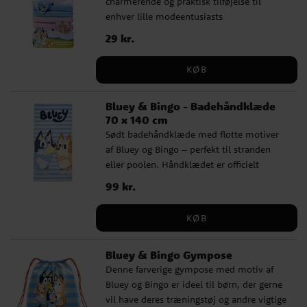
charmerende og praktisk tilføjelse til
enhver lille modeentusiasts
håraccessories-samling. Hver pakke
Pris
29 kr.
:
29 kr.
indeholder fire hår elastikker i blandet
farver, dekoreret med motiver fra den
KØB
populære TV-serie Bluey.
Bluey & Bingo - Badehåndklæde
70 x 140 cm
Sødt badehåndklæde med flotte motiver
af Bluey og Bingo – perfekt til stranden
eller poolen. Håndklædet er officielt
licenseret og fremstillet af 100 %
Pris
99 kr.
:
99 kr.
hurtigtørrende polyester. Med sine mål på
70 x 140 cm er det ideelt til at svøbe sig
KØB
ind i eller ligge og slappe af på. Et oplagt
valg for alle små Bluey-fans!
Bluey & Bingo Gympose
Denne farverige gympose med motiv af
Bluey og Bingo er ideel til børn, der gerne
vil have deres træningstøj og andre vigtige