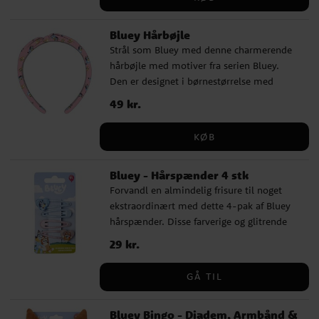
Bluey Hårbøjle
Strål som Bluey med denne charmerende
hårbøjle med motiver fra serien Bluey.
Den er designet i børnestørrelse med
behagelig pasform og en sjov, farverig stil.
Pris
49 kr.
:
49 kr.
Perfekt til udklædning, fødselsdag eller
hverdagens leg.
KØB
Bluey - Hårspænder 4 stk
Forvandl en almindelig frisure til noget
ekstraordinært med dette 4-pak af Bluey
hårspænder. Disse farverige og glitrende
hårspænder er perfekte til at tilføje en
Pris
29 kr.
:
29 kr.
legende touch til enhver outfit og er en
vidunderlig gave til enhver Bluey-elsker.
GÅ TIL
Bluey Bingo - Diadem, Armbånd &