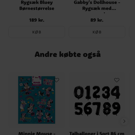
Rygsæk Bluey
Gabby's Dollhouse -
Børnestørrelse
Rygsæk med
B
accessories
189 kr.
89 kr.
Pris
:
189 kr.
Pris
:
89 kr.
KØB
KØB
Andre købte også
Minnie Mouse -
Talballoner i Sort 86 cm