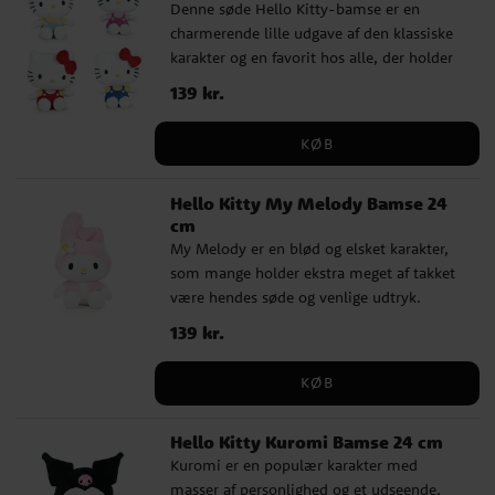
Denne søde Hello Kitty-bamse er en
charmerende lille udgave af den klassiske
karakter og en favorit hos alle, der holder
af hende. Med sit velkendte udseende og
Pris
139 kr.
:
139 kr.
sine fine farvedetaljer bliver den en
værdsat bamse at både lege med og have
KØB
stående fremme på værelset. Bamsen
sælges i assorterede farver og fås i fire
Hello Kitty My Melody Bamse 24
forskellige farver, hvilket gør det ekstra
cm
sjovt, når det bliver en overraskelse,
My Melody er en blød og elsket karakter,
hvilken variant der følger med hjem. En fin
som mange holder ekstra meget af takket
lille gave til både børn og Hello Kitty-fans.
være hendes søde og venlige udtryk.
✔️ Højde: 17 cm ✔️ Fremstillet af 100 %
Denne bamse fanger hendes klassiske stil
polyester ✔️ Officielt licenseret produkt
Pris
139 kr.
:
139 kr.
på en fin måde og passer perfekt til dig,
der elsker søde figurer med masser af
KØB
charme. Denne bamse er en værdsat gave
og bliver hurtigt en hyggelig favorit at
Hello Kitty Kuromi Bamse 24 cm
kramme, lege med eller have stående som
Kuromi er en populær karakter med
en fin detalje på børneværelset. ✓ Højde:
masser af personlighed og et udseende,
24 cm ✓ Fremstillet af 100 % polyester ✓