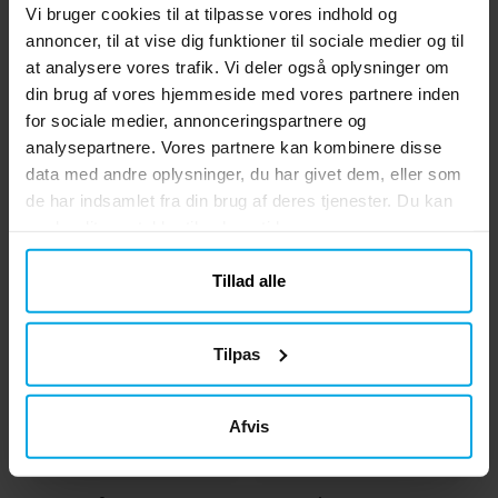
Vi bruger cookies til at tilpasse vores indhold og
Hello Kitty My Melody
Hello Kitty Bamse 17 cm
annoncer, til at vise dig funktioner til sociale medier og til
Bamse 24 cm
at analysere vores trafik. Vi deler også oplysninger om
139 kr.
139 kr.
Pris
:
139 kr.
Pris
:
139 kr.
din brug af vores hjemmeside med vores partnere inden
for sociale medier, annonceringspartnere og
KØB
KØB
analysepartnere. Vores partnere kan kombinere disse
data med andre oplysninger, du har givet dem, eller som
de har indsamlet fra din brug af deres tjenester. Du kan
Andre købte også
ændre dit samtykke til enhver tid.
Tillad alle
Tilpas
Afvis