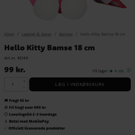
Hjem
Legetøj & Gaver
Bamser
Hello Kitty Bamse 18 cm
Hello Kitty Bamse 18 cm
Art.nr.
81249
Pris
:
99 kr.
99 kr.
På lager
:
4 stk.
LÆG I INDKØBSKURV
Fragt 45 kr
🚚
Fri fragt over 499 kr
🎁
Leveringstid 2-3 hverdage
⏱️
Betal med MobilePay
📱
Officielt licenserede produkter
✅