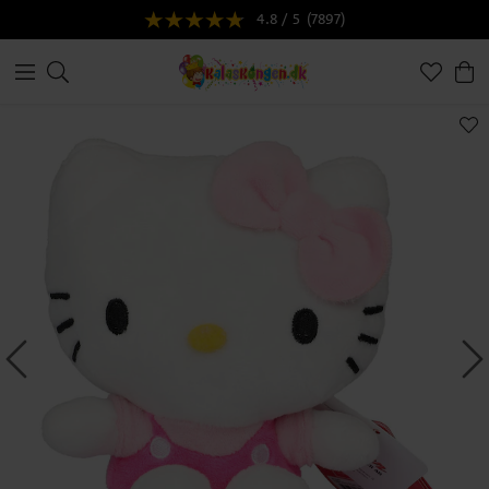
4.8 / 5
(7897)