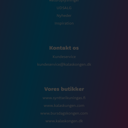
Returoplysninger
UDSALG
Nyheder
Inspiration
Kontakt os
Kundeservice
kundeservice@kalaskongen.dk
Vores butikker
www.synttarikuningas.fi
www.kalaskungen.com
www.bursdagskongen.com
www.kalaskongen.dk