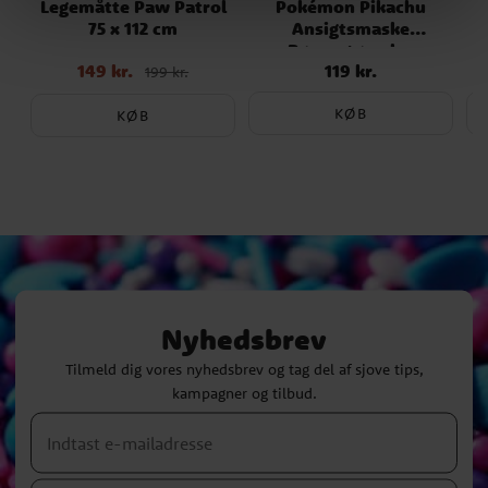
Legemåtte Paw Patrol
Pokémon Pikachu
75 x 112 cm
Ansigtsmaske
Børnestørrelse
149 kr.
119 kr.
Nupris
:
149 kr.
Tidligere
Pris
:
119 kr.
199 kr.
pris
:
199 kr.
KØB
KØB
Nyhedsbrev
Tilmeld dig vores nyhedsbrev og tag del af sjove tips,
kampagner og tilbud.