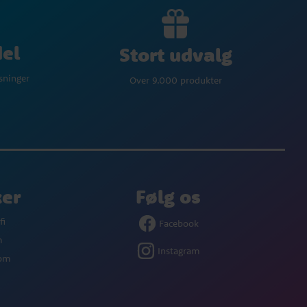
del
Stort udvalg
øsninger
Over 9.000 produkter
ker
Følg os
fi
Facebook
m
Instagram
com