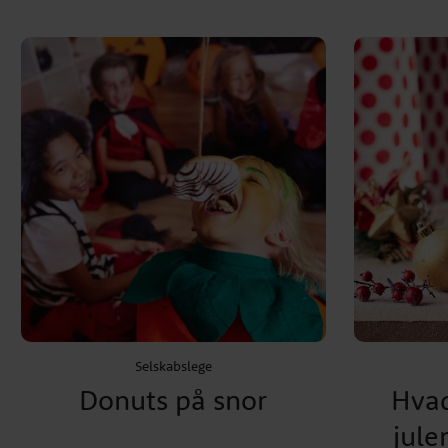
Selskabslege
Donuts på snor
Hvad
jul