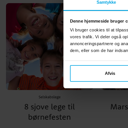
Samtykke
Denne hjemmeside bruger c
Vi bruger cookies til at tilpas
vores trafik. Vi deler også 
annonceringspartnere og anal
dem, eller som de har indsaml
Afvis
Selskabslege
8 sjove lege til
Mars
børnefesten