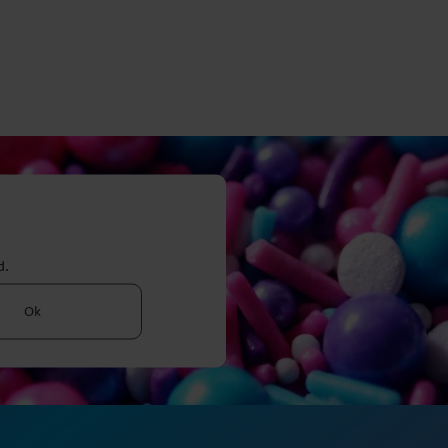
d.
Ok