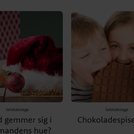
Selskabslege
Selskabslege
 gemmer sig i
Chokoladespis
emandens hue?