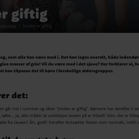
r giftig
kabslege
Jorden er giftig
v leg, som alle kan være med i. Det kan leges overalt, både indendø
l give masser af grin! Vil du være med i det sjove? Her forklarer vi,
 kan tilpasse det til børn i forskellige aldersgrupper.
er det:
n går ind i rummet og råber "Jorden er giftig". Børnene har derefter 5 
 løbe... ja, alle måder at undslippe lavaen på er tilladt! Den, der er tilba
alle fra lavaen? Åh, godt! Derefter fortsætter festen som normalt, indti