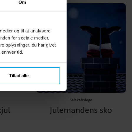
Om
 medier og til at analysere
nden for sociale medier,
e oplysninger, du har givet
 enhver tid.
Tillad alle
Selskabslege
jul
Julemandens sko