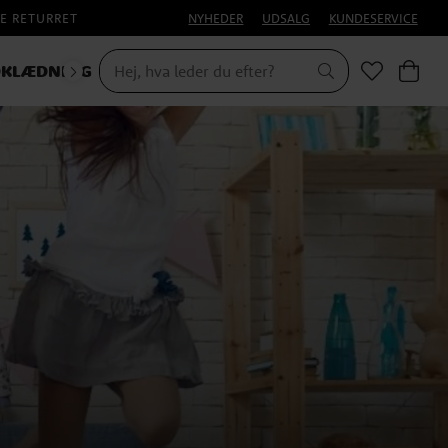
E RETURRET
NYHEDER
UDSALG
KUNDESERVICE
KLÆDNING