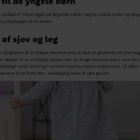
t til de yngste børn
ed småbørn? Tilpas legen på følgende måde: Læg en masse puder og tæpp
en pude/tæppe til en anden.
af sjov og leg
 lejligheden til at hjælpe børnene med at lære at genkende tal eller bog
er tæpper til at undslippe lavaen, kan du bruge store ark papir, som du sk
 tilfældigt rundt omkring i rummet med en meters mellemrum. Så råber du
børnene til at finde det - selvfølgelig uden at røre gulvet!