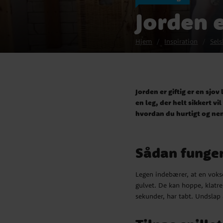
Jorden e
Hjem
Inspiration
Sels
Jorden er giftig er en sjo
en leg, der helt sikkert vi
hvordan du hurtigt og nemt
Sådan funger
Legen indebærer, at en vokse
gulvet. De kan hoppe, klatre,
sekunder, har tabt. Undslap 