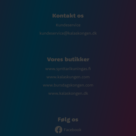
Kontakt os
Kundeservice
kundeservice@kalaskongen.dk
Vores butikker
www.synttarikuningas.fi
www.kalaskungen.com
www.bursdagskongen.com
www.kalaskongen.dk
Følg os
Facebook