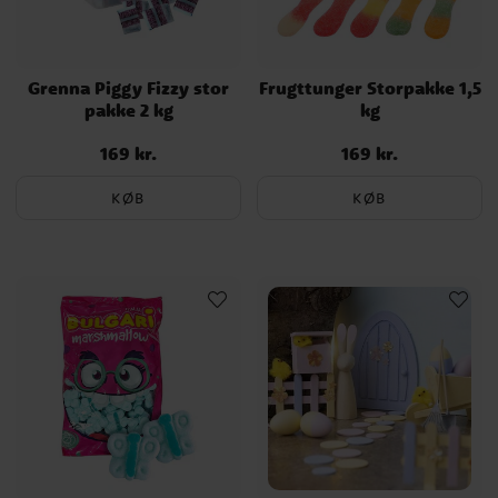
Grenna Piggy Fizzy stor
Frugttunger Storpakke 1,5
pakke 2 kg
kg
169 kr.
169 kr.
Pris
:
169 kr.
Pris
:
169 kr.
KØB
KØB