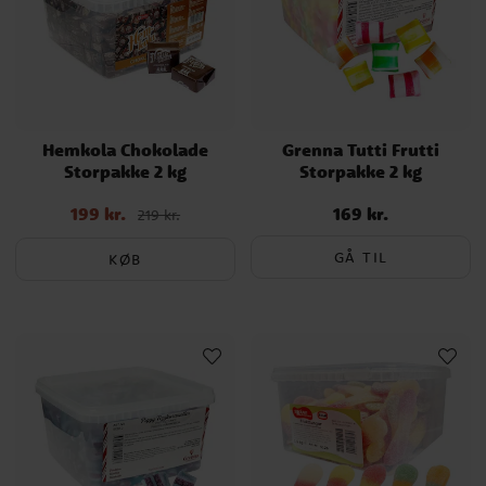
Hemkola Chokolade
Grenna Tutti Frutti
Storpakke 2 kg
Storpakke 2 kg
199 kr.
169 kr.
Nupris
:
199 kr.
Tidligere pris
:
Pris
:
169 kr.
219 kr.
219 kr.
GÅ TIL
KØB