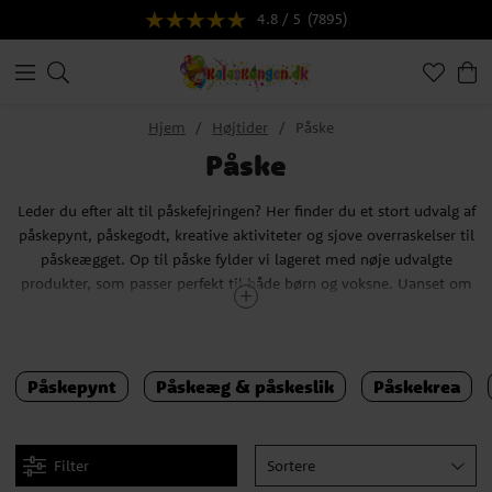
4.8 / 5
(7895)
Hjem
Højtider
Påske
Påske
Leder du efter alt til påskefejringen? Her finder du et stort udvalg af
påskepynt, påskegodt, kreative aktiviteter og sjove overraskelser til
påskeægget. Op til påske fylder vi lageret med nøje udvalgte
produkter, som passer perfekt til både børn og voksne. Uanset om
du vil pynte hjemmet, lave påskepynt sammen med børnene eller
fylde påskeæggene med små gaver, finder du masser af inspiration
her.
Påskepynt
Påskeæg & påskeslik
Påskekrea
I sortimentet finder du alt fra farverige påskedekorationer og
kreative aktiviteter til slik, små legetøjsgaver og bageartikler til
påskens bagning. Mange familier nyder også at bage til påske, og
Filter
Sortere
her finder du både dekorationer og ingredienser, der gør det nemt
at lave festlige kager, cupcakes og andre lækkerier til