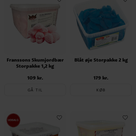
Franssons Skumjordbær
Blåt øje Storpakke 2 kg
Storpakke 1,2 kg
109 kr.
179 kr.
Pris
:
109 kr.
Pris
:
179 kr.
GÅ TIL
KØB