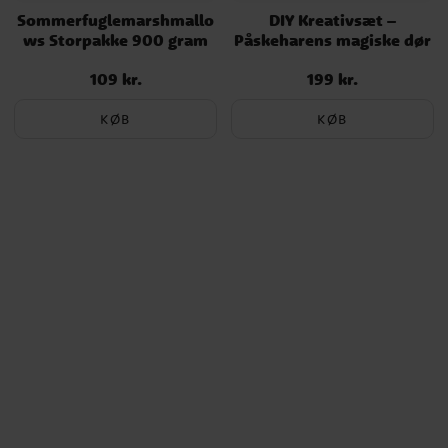
Sommerfuglemarshmallo
DIY Kreativsæt –
ws Storpakke 900 gram
Påskeharens magiske dør
109 kr.
199 kr.
Pris
:
109 kr.
Pris
:
199 kr.
KØB
KØB