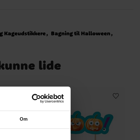
g Kageudstikkere
Bagning til Halloween
 kunne lide
Om