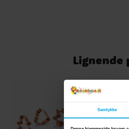
Lignende p
Samtykke
Denne hjemmeside bruger c