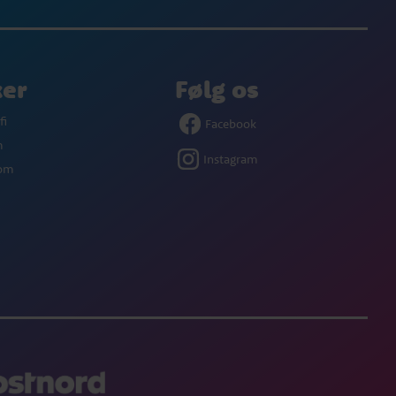
ker
Følg os
fi
Facebook
m
Instagram
com