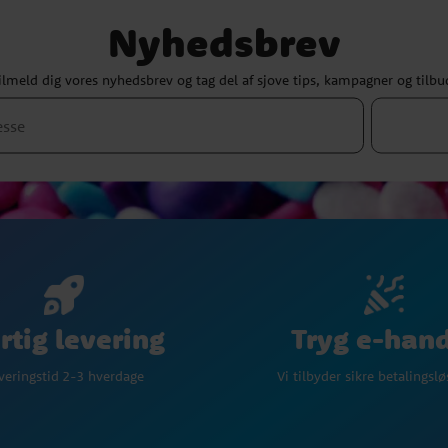
Nyhedsbrev
ilmeld dig vores nyhedsbrev og tag del af sjove tips, kampagner og tilbu
Tryg e-han
rtig levering
Vi tilbyder sikre betalingsl
veringstid 2-3 hverdage