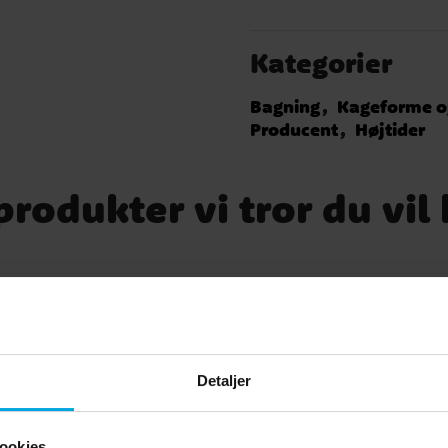
Kategorier
Bagning
Kageforme o
Producent
Højtider
rodukter vi tror du vil
Detaljer
ookies