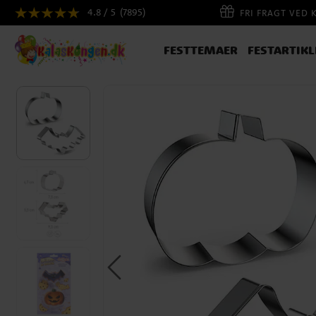
4.8 / 5
(7895)
FRI FRAGT VED 
FESTTEMAER
FESTARTIKL