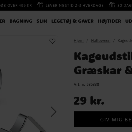
KØB OVER 499 KR
LEVERINGSTID 2-3 HVERDAGE
30 DAG
ER
BAGNING
SLIK
LEGETØJ & GAVER
HØJTIDER
UD
Hjem
Halloween
Kageuds
Kageudsti
Græskar &
Art.nr.
535338
Pris
:
29 kr.
29 kr.
GIV MIG BE