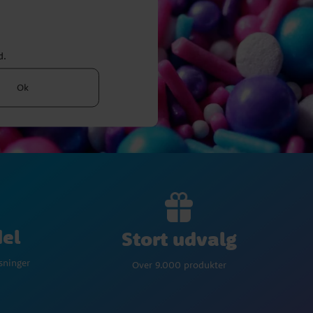
d.
Ok
del
Stort udvalg
øsninger
Over 9.000 produkter