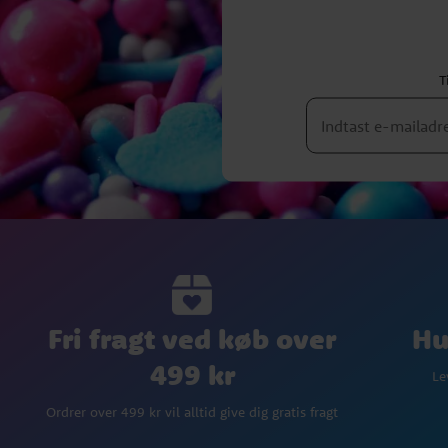
T
Fri fragt ved køb over
Hu
499 kr
Le
Ordrer over 499 kr vil alltid give dig gratis fragt