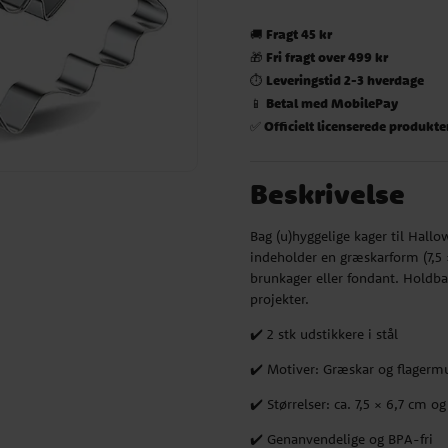
Fragt 45 kr
🚚
Fri fragt over 499 kr
🎁
Leveringstid 2-3 hverdage
⏱️
Betal med MobilePay
📱
Officielt licenserede produkte
✅
Beskrivelse
Bag (u)hyggelige kager til Hallo
indeholder en græskarform (7,5 
brunkager eller fondant. Holdbar
projekter.
✔️ 2 stk udstikkere i stål
✔️ Motiver: Græskar og flagerm
✔️ Størrelser: ca. 7,5 × 6,7 cm o
✔️ Genanvendelige og BPA-fri