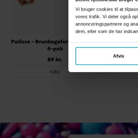
Vi bruger cookies til at tilpas
vores trafik. Vi deler også 
annonceringspartnere og anal
dem, eller som de har indsaml
Patisse - Brunkageforme i kobber
Pebe
4-pak
Afvis
89 kr.
Pris
:
89 kr.
KØB