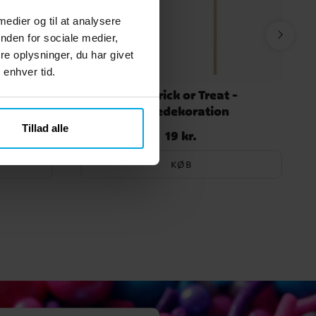
 medier og til at analysere
nden for sociale medier,
e oplysninger, du har givet
 enhver tid.
etræ
Boo Trick or Treat -
Kagedekoration
Tillad alle
19 kr.
Pris
:
19 kr.
KØB