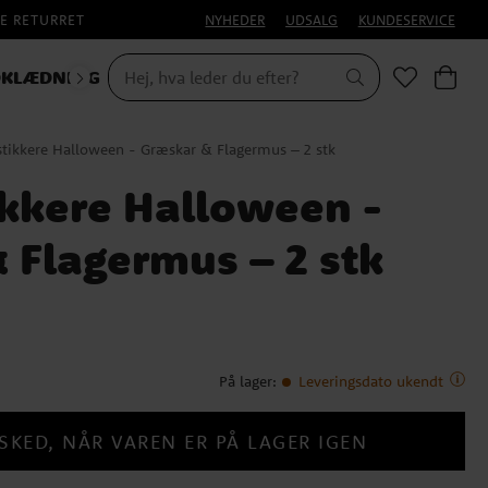
E RETURRET
NYHEDER
UDSALG
KUNDESERVICE
KLÆDNING
tikkere Halloween - Græskar & Flagermus – 2 stk
kkere Halloween -
 Flagermus – 2 stk
På lager
:
Leveringsdato ukendt
SKED, NÅR VAREN ER PÅ LAGER IGEN