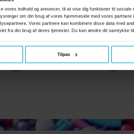
se vores indhold og annoncer, til at vise dig funktioner til sociale
oplysninger om din brug af vores hjemmeside med vores partnere i
ysepartnere. Vores partnere kan kombinere disse data med andr
et fra din brug af deres tjenester. Du kan ændre dit samtykke til
rkageform Rensdyr
Peberkageform Jul
Tilpas
25 kr.
25 kr.
Pris
:
25 kr.
Pris
:
25 kr.
KØB
KØB