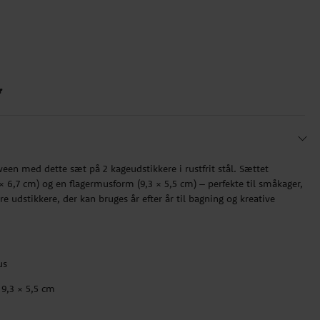
r
ween med dette sæt på 2 kageudstikkere i rustfrit stål. Sættet
× 6,7 cm) og en flagermusform (9,3 × 5,5 cm) – perfekte til småkager,
e udstikkere, der kan bruges år efter år til bagning og kreative
us
g 9,3 × 5,5 cm