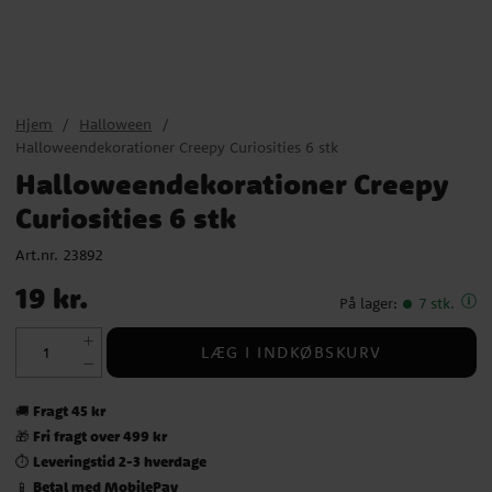
Hjem
Halloween
Halloweendekorationer Creepy Curiosities 6 stk
Halloweendekorationer Creepy
Curiosities 6 stk
Art.nr.
23892
Pris
:
19 kr.
19 kr.
På lager
:
7 stk.
LÆG I INDKØBSKURV
Fragt 45 kr
🚚
Fri fragt over 499 kr
🎁
Leveringstid 2-3 hverdage
⏱️
Betal med MobilePay
📱