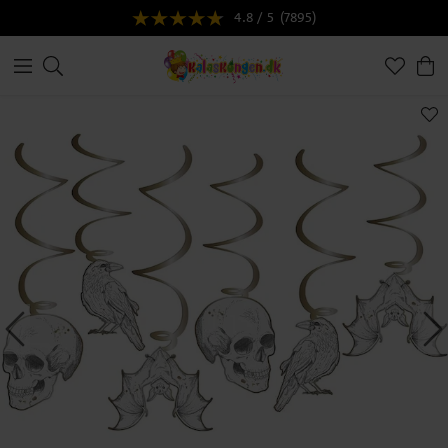
4.8 / 5
(7895)