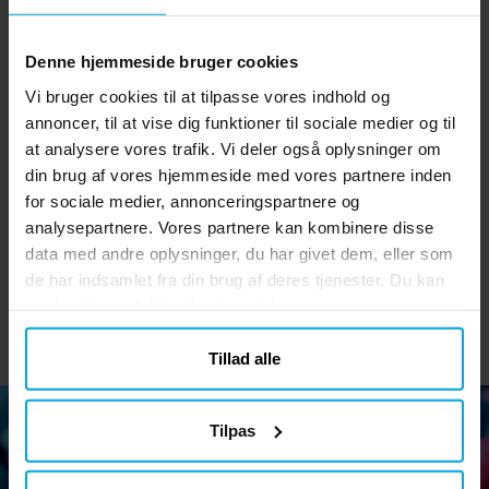
Denne hjemmeside bruger cookies
Vi bruger cookies til at tilpasse vores indhold og
annoncer, til at vise dig funktioner til sociale medier og til
at analysere vores trafik. Vi deler også oplysninger om
Wednesday - Hængende
Boneshine Fever -
H
din brug af vores hjemmeside med vores partnere inden
Swirl Dekorationer
Hængende dekoration
H
for sociale medier, annonceringspartnere og
35 kr.
99 kr.
Pris
:
35 kr.
Pris
:
99 kr.
analysepartnere. Vores partnere kan kombinere disse
data med andre oplysninger, du har givet dem, eller som
KØB
KØB
de har indsamlet fra din brug af deres tjenester. Du kan
ændre dit samtykke til enhver tid.
Tillad alle
Tilpas