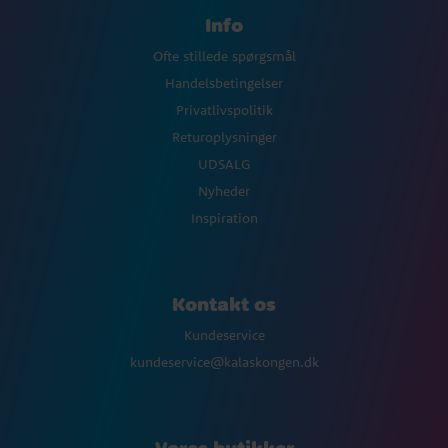
Info
Ofte stillede spørgsmål
Handelsbetingelser
Privatlivspolitik
Returoplysninger
UDSALG
Nyheder
Inspiration
Kontakt os
Kundeservice
kundeservice@kalaskongen.dk
Vores butikker