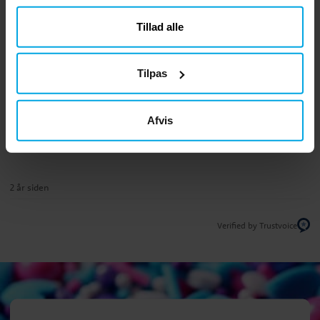
5.0
5
☆
4
☆
3
☆
Tillad alle
2
☆
1
☆
vurdering
Tilpas
Anmeldelser (1)
Afvis
Stina A
SA
2 år siden
Verified by Trustvoice