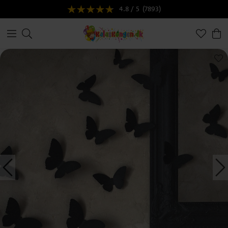
4.8 / 5
(7893)