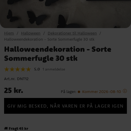
Hjem
Halloween
Dekorationer til Halloween
Halloweendekoration - Sorte Sommerfugle 30 stk
Halloweendekoration - Sorte
Sommerfugle 30 stk
5.0
1 anmeldelse
Art.nr.
DNT12
Pris
:
25 kr.
25 kr.
På lager
:
Kommer 2026-08-10
GIV MIG BESKED, NÅR VAREN ER PÅ LAGER IGEN
Fragt 45 kr
🚚