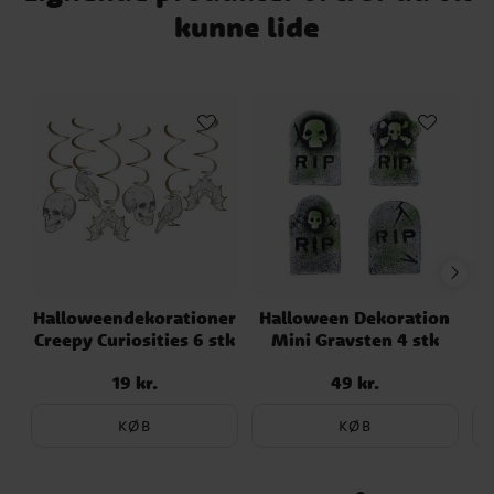
kunne lide
Halloweendekorationer
Halloween Dekoration
Creepy Curiosities 6 stk
Mini Gravsten 4 stk
19 kr.
49 kr.
Pris
:
19 kr.
Pris
:
49 kr.
KØB
KØB