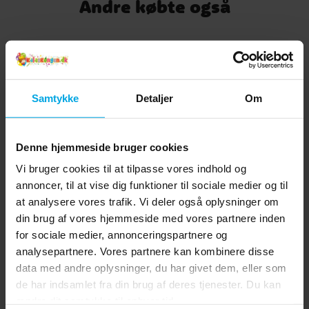
Andre købte også
Samtykke
Detaljer
Om
Denne hjemmeside bruger cookies
Vi bruger cookies til at tilpasse vores indhold og
annoncer, til at vise dig funktioner til sociale medier og til
Papsugerør Sorte
Mini Flipperspil -
P
Flagermus 12 stk
Gaming Party
at analysere vores trafik. Vi deler også oplysninger om
din brug af vores hjemmeside med vores partnere inden
19 kr.
5 kr.
Pris
:
19 kr.
Pris
:
5 kr.
for sociale medier, annonceringspartnere og
analysepartnere. Vores partnere kan kombinere disse
KØB
KØB
data med andre oplysninger, du har givet dem, eller som
de har indsamlet fra din brug af deres tjenester. Du kan
ændre dit samtykke til enhver tid.