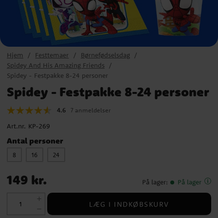
Hjem
Festtemaer
Børnefødselsdag
Spidey And His Amazing Friends
Spidey - Festpakke 8-24 personer
Spidey - Festpakke 8-24 personer
4.6
7 anmeldelser
Art.nr.
KP-269
Antal personer
8
16
24
Pris
:
149 kr.
149 kr.
På lager
:
På lager
LÆG I INDKØBSKURV