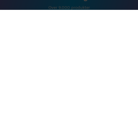
Over 9.000 produkter
Info
Ofte stillede spørgsmål
Handelsbetingelser
Privatlivspolitik
Returoplysninger
UDSALG
Nyheder
Inspiration
Kontakt os