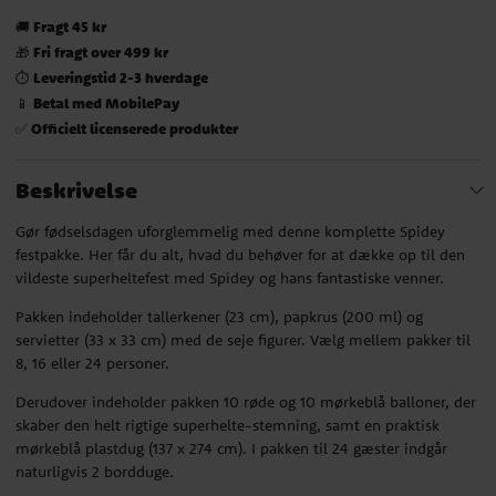
Fragt 45 kr
🚚
Fri fragt over 499 kr
🎁
Leveringstid 2-3 hverdage
⏱️
Betal med MobilePay
📱
Officielt licenserede produkter
✅
Beskrivelse
Gør fødselsdagen uforglemmelig med denne komplette Spidey
festpakke. Her får du alt, hvad du behøver for at dække op til den
vildeste superheltefest med Spidey og hans fantastiske venner.
Pakken indeholder tallerkener (23 cm), papkrus (200 ml) og
servietter (33 x 33 cm) med de seje figurer. Vælg mellem pakker til
8, 16 eller 24 personer.
Derudover indeholder pakken 10 røde og 10 mørkeblå balloner, der
skaber den helt rigtige superhelte-stemning, samt en praktisk
mørkeblå plastdug (137 x 274 cm). I pakken til 24 gæster indgår
naturligvis 2 bordduge.