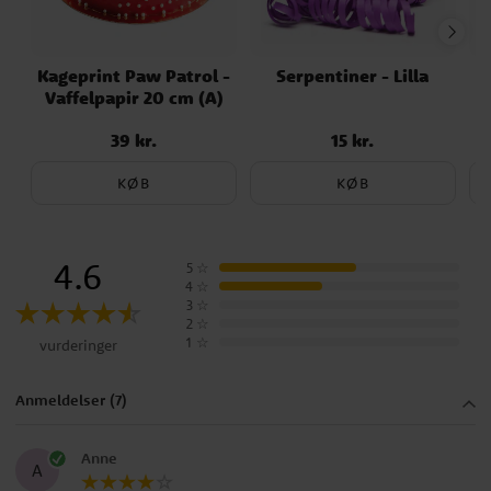
Kageprint Paw Patrol -
Serpentiner - Lilla
M
Vaffelpapir 20 cm (A)
39 kr.
15 kr.
Pris
:
39 kr.
Pris
:
15 kr.
KØB
KØB
4.6
5
☆
4
☆
3
☆
2
☆
1
☆
vurderinger
Anmeldelser (7)
Anne
A