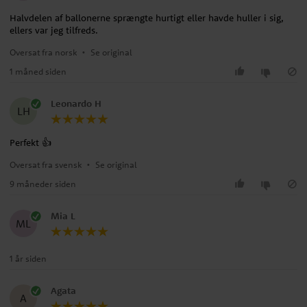
Halvdelen af ballonerne sprængte hurtigt eller havde huller i sig,
ellers var jeg tilfreds.
Oversat fra norsk
•
Se original
1 måned siden
Leonardo H
LH
Perfekt 👍
Oversat fra svensk
•
Se original
9 måneder siden
Mia L
ML
1 år siden
Agata
A