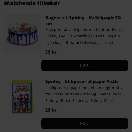
Matchende tilbehør
Kageprint Spidey - Vaffelpapir 20
cm
Kageprint af vaffelpapir med flot motiv fra
Spidey and His Amazing Friends. Bag din
egen kage til børnefødselsdagen med
Spidey-tema og placer dit vaffelpapir på
Pris
39 kr.
:
39 kr.
toppen. Billedet, som er 20 cm i diameter,
er nemt at bruge. Vores kageprint af
KØB
vaffelpapir er desuden både gluten- og
laktosefri og uden tilsat sukker. Passer til
Spidey - Slikposer af papir 4 stk
vegetarer. Ingredienser: Kartoffelstivelse,
4 slikposer af papir med et farverigt motiv
vand, solsikkeolie, maltodextrin,
fra Spidey And His Amazing Friends, hvor
farvestoffer: E102, E122, E133, E151. Vores
Spidey, Ghost-Spider og Spidey Miles
kageprint af vaffelpapir er desuden både
Morales står foran en bykulisse. Ideelle til
gluten- og laktosefri og uden tilsat sukker.
Pris
29 kr.
:
29 kr.
at fylde med slik, små legetøj eller
Passer til vegetarer. (E102 og E122 kan have
overraskelser, som børnene kan tage med
en negativ indvirkning på børns aktivitet
KØB
hjem efter fødselsdagen. ✔️ Størrelse: ca 22
og koncentrationsevne).