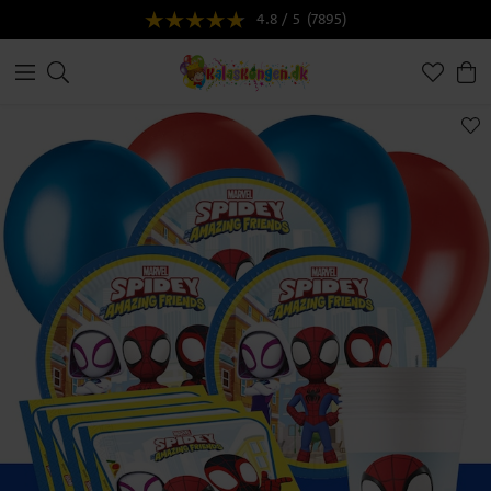
4.8 / 5
(7895)