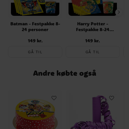
Batman - Festpakke 8-
Harry Potter -
24 personer
Festpakke 8-24
personer
149 kr.
149 kr.
Pris
:
149 kr.
Pris
:
149 kr.
GÅ TIL
GÅ TIL
Andre købte også