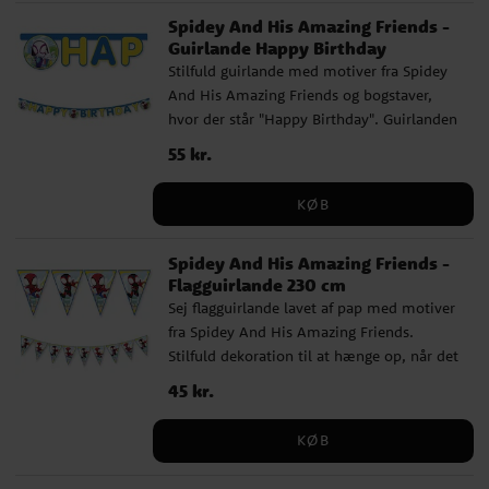
x 13 cm ✔️ Fremstillet af miljøvenligt FSC-
Spidey And His Amazing Friends -
certificeret papir
Guirlande Happy Birthday
Stilfuld guirlande med motiver fra Spidey
And His Amazing Friends og bogstaver,
hvor der står "Happy Birthday". Guirlanden
er 2 meter lang.
Pris
55 kr.
:
55 kr.
KØB
Spidey And His Amazing Friends -
Flagguirlande 230 cm
Sej flagguirlande lavet af pap med motiver
fra Spidey And His Amazing Friends.
Stilfuld dekoration til at hænge op, når det
er tid til at pynte op til din
Pris
45 kr.
:
45 kr.
fødselsdagsfest. Guirlanden er cirka 2,3
meter lang, hver vimpel er 25 cm høj og
KØB
har tryk på begge sider.