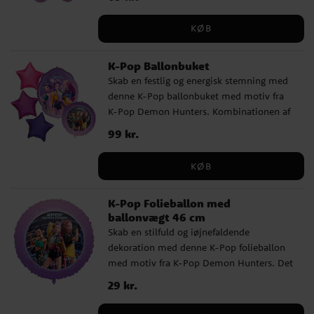
feststemningen uden at skulle hænges op
eller fyldes med helium. Højde ca. 80 cm.
KØB
K-Pop Ballonbuket
Skab en festlig og energisk stemning med
denne K-Pop ballonbuket med motiv fra
K-Pop Demon Hunters. Kombinationen af
forskellige former og farver giver et
Pris
99 kr.
:
99 kr.
dynamisk udtryk, som fanger øjet med det
samme og bliver et naturligt blikfang til
KØB
fødselsdagen. Ballonbuketten indeholder 1
supershape-ballon (58 x 70 cm), 3
K-Pop Folieballon med
stjerneformede folieballoner (46 cm) samt
ballonvægt 46 cm
1 rund folieballon (46 cm i diameter).
Skab en stilfuld og iøjnefaldende
Pakken indeholder sugerør til nem
dekoration med denne K-Pop folieballon
oppustning samt en hvid ballonsnor på ca.
med motiv fra K-Pop Demon Hunters. Det
1,5 meter, så du hurtigt kan skabe en
farverige design og de fede detaljer giver
komplet og flot dekoration.
Pris
29 kr.
:
29 kr.
fødselsdagen et moderne præg, mens den
medfølgende ballonvægt gør den nem at