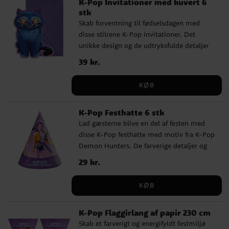
K-Pop Invitationer med kuvert 6
stk
Skab forventning til fødselsdagen med
disse stilrene K-Pop invitationer. Det
unikke design og de udtryksfulde detaljer
giver gæsterne en tydelig fornemmelse af
Pris
39 kr.
:
39 kr.
temaet, allerede inden fødselsdagen
begynder. Kortene er ca. 14 x 8 cm, og
KØB
pakken indeholder også 6 lilla kuverter.
K-Pop Festhatte 6 stk
Lad gæsterne blive en del af festen med
disse K-Pop festhatte med motiv fra K-Pop
Demon Hunters. De farverige detaljer og
det trendy design giver fødselsdagen en
Pris
29 kr.
:
29 kr.
legende og energifyldt stemning, der
passer godt til alle, der elsker K-Pop.
KØB
Hattene er ca. 19 cm høje og holdes på
plads med et elastikbånd.
K-Pop Flaggirlang af papir 230 cm
Skab et farverigt og energifyldt festmiljø