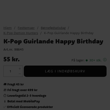
Hjem
Festtemaer
Børnefødselsdag
K-Pop Demon Hunters
K-Pop Guirlande Happy Birthday
K-Pop Guirlande Happy Birthday
Art.nr.
98645
Pris
:
55 kr.
55 kr.
På lager
:
30+ stk.
LÆG I INDKØBSKURV
Fragt 45 kr
🚚
Fri fragt over 499 kr
🎁
Leveringstid 2-3 hverdage
⏱️
Betal med MobilePay
📱
Officielt licenserede produkter
✅