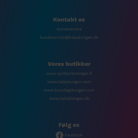
Kontakt os
Kundeservice
kundeservice@kalaskongen.dk
Vores butikker
www.synttarikuningas.fi
www.kalaskungen.com
www.bursdagskongen.com
www.kalaskongen.dk
Følg os
Facebook