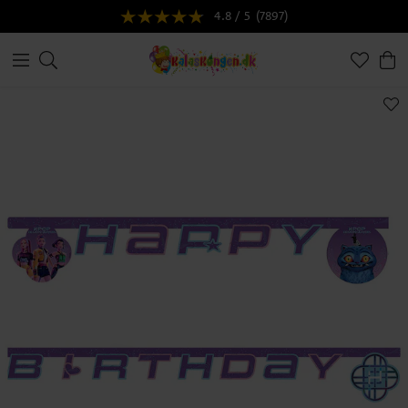
4.8 / 5
(7897)