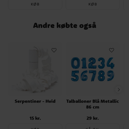
KØB
KØB
Andre købte også
Serpentiner - Hvid
Talballoner Blå Metallic
B
86 cm
15 kr.
29 kr.
Pris
:
15 kr.
Pris
:
29 kr.