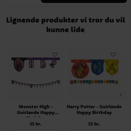
Tallerkenerne er fremstillet af FSC-mærket
pap, hvilket betyder, at materialet
stammer fra ansvarligt drevne skove med
Lignende produkter vi tror du vil
hensyn til både miljø og mennesker.
Diameteren er ca. 23 cm.
kunne lide
Monster High -
Harry Potter - Guirlande
Guirlande Happy
Happy Birthday
Birthday
55 kr.
55 kr.
Pris
:
55 kr.
Pris
:
55 kr.
Nu