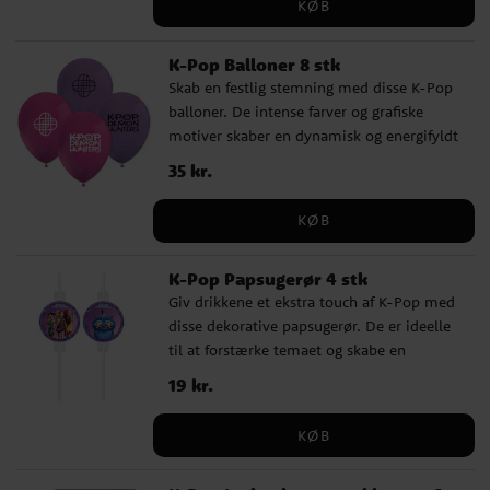
KØB
placere præcis, hvor du vil have den.
Ballonen er 46 cm i diameter og kan fyldes
K-Pop Balloner 8 stk
med luft eller helium. Pakken indeholder
Skab en festlig stemning med disse K-Pop
ballonvægt, snor (ca. 1,5 m) og sugerør. ✔️
balloner. De intense farver og grafiske
Kan fyldes med luft eller helium ✔️
motiver skaber en dynamisk og energifyldt
Inkluderer ballonvægt, snor og sugerør
atmosfære, der passer godt til en
Pris
35 kr.
:
35 kr.
fødselsdag med K-Pop-tema. Ballonerne
bliver ca. 30 cm i diameter, når de er
KØB
pustet op, og kan fyldes med luft og
helium. Hvis du puster dem op med luft,
K-Pop Papsugerør 4 stk
anbefaler vi, at du bruger en ballonpumpe.
Giv drikkene et ekstra touch af K-Pop med
disse dekorative papsugerør. De er ideelle
til at forstærke temaet og skabe en
gennemført stemning i borddækningen.
Pris
19 kr.
:
19 kr.
Sugerørene er ca. 21 cm lange og
motiverne er ca. 6,5 cm i diameter.
KØB