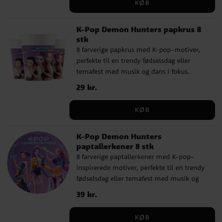
KØB
fremstillet af FSC-mærket papir, hvilket
betyder, at materialet stammer fra
K-Pop Demon Hunters papkrus 8
ansvarligt drevne skove med hensyn til
stk
både miljø og mennesker.
8 farverige papkrus med K-pop-motiver,
perfekte til en trendy fødselsdag eller
temafest med musik og dans i fokus.
Krusene egner sig godt til saft eller andre
Pris
29 kr.
:
29 kr.
drikke og bidrager til en moderne og flot
borddækning. Krusene er fremstillet af
KØB
FSC-mærket pap, hvilket betyder, at
materialet stammer fra ansvarligt drevne
K-Pop Demon Hunters
skove med hensyn til både miljø og
paptallerkener 8 stk
mennesker. Krusene rummer ca. 200 ml.
8 farverige paptallerkener med K-pop-
inspirerede motiver, perfekte til en trendy
fødselsdag eller temafest med musik og
dans i fokus. Tallerkenerne egner sig godt
Pris
39 kr.
:
39 kr.
til både mad, kage og snacks og bidrager
til en moderne og flot borddækning.
KØB