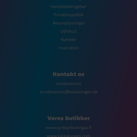
Handelsbetingelser
Privatlivspolitik
Returoplysninger
UDSALG
Nyheder
Inspiration
Kontakt os
Kundeservice
kundeservice@kalaskongen.dk
Vores butikker
www.synttarikuningas.fi
www.kalaskungen.com