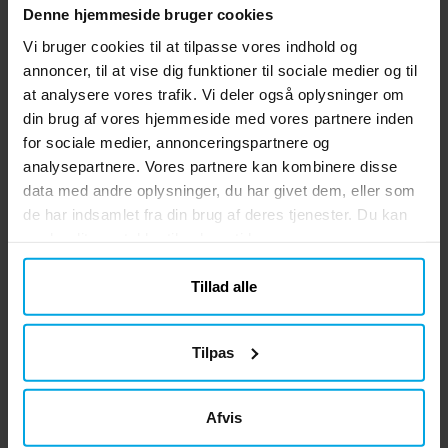
Denne hjemmeside bruger cookies
Vi bruger cookies til at tilpasse vores indhold og
Bluey - Balloner 6 stk
annoncer, til at vise dig funktioner til sociale medier og til
6 stk. latexballoner med motiv fra Bluey.
at analysere vores trafik. Vi deler også oplysninger om
Disse farverige balloner med Bluey-tema
er et must for dit næste børnefødselsdag.
din brug af vores hjemmeside med vores partnere inden
Perfekt til at skabe en legende og
for sociale medier, annonceringspartnere og
Pris
49 kr.
:
49 kr.
mindeværdig festoplevelse. Ballonerne er
analysepartnere. Vores partnere kan kombinere disse
cirka 30 cm i diameter, når de er oppustet
data med andre oplysninger, du har givet dem, eller som
GÅ TIL
og kan fyldes med luft og helium. Hvis du
de har indsamlet fra din brug af deres tjenester. Du kan
puster op med luft, anbefaler vi at bruge
ændre dit samtykke til enhver tid.
en ballonpumpe.
Lignende produkter vi tror du vil
Tillad alle
kunne lide
Tilpas
Afvis