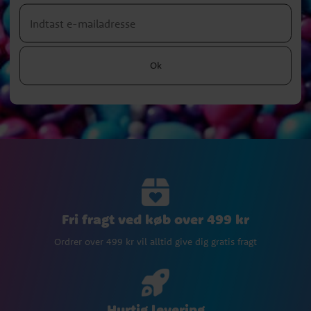
Ok
Fri fragt ved køb over 499 kr
Ordrer over 499 kr vil alltid give dig gratis fragt
Hurtig levering