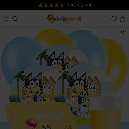
4.8 / 5
(7893)