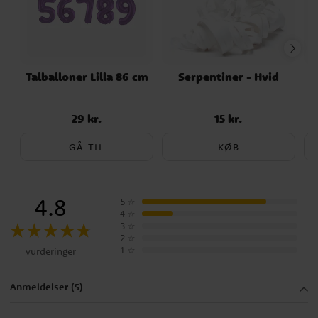
Talballoner Lilla 86 cm
Serpentiner - Hvid
K
29 kr.
15 kr.
Pris
:
29 kr.
Pris
:
15 kr.
GÅ TIL
KØB
4.8
5
☆
4
☆
3
☆
2
☆
1
☆
vurderinger
Anmeldelser (5)