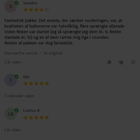
Sandra
S
Fantastisk pakke. Det eneste, der sænker vurderingen, var, at
kvaliteten af ballonerne var halvdårlig, flere sprængte allerede
inden festen var startet (og så sprængte jeg dem kl. 9, festen
startede kl. 12) og en af dem ramte mig lige i munden.
Resten af pakken var dog fantastisk.
Oversat fra svensk
•
Se original
2 år siden
Ida
I
7 måneder siden
Lovisa K
LK
1 år siden