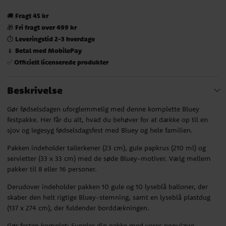
Fragt 45 kr
🚚
Fri fragt over 499 kr
🎁
Leveringstid 2-3 hverdage
⏱️
Betal med MobilePay
📱
Officielt licenserede produkter
✅
Beskrivelse
Gør fødselsdagen uforglemmelig med denne komplette Bluey
festpakke. Her får du alt, hvad du behøver for at dække op til en
sjov og legesyg fødselsdagsfest med Bluey og hele familien.
Pakken indeholder tallerkener (23 cm), gule papkrus (210 ml) og
servietter (33 x 33 cm) med de søde Bluey-motiver. Vælg mellem
pakker til 8 eller 16 personer.
Derudover indeholder pakken 10 gule og 10 lyseblå balloner, der
skaber den helt rigtige Bluey-stemning, samt en lyseblå plastdug
(137 x 274 cm), der fuldender borddækningen.
Gør festen komplet: Suppler din pakke med vores populære