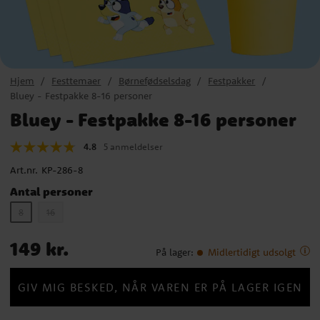
Hjem
Festtemaer
Børnefødselsdag
Festpakker
Bluey - Festpakke 8-16 personer
Bluey - Festpakke 8-16 personer
4.8
5 anmeldelser
Art.nr.
KP-286-8
Antal personer
8
16
Pris
:
149 kr.
149 kr.
På lager
:
Midlertidigt udsolgt
GIV MIG BESKED, NÅR VAREN ER PÅ LAGER IGEN