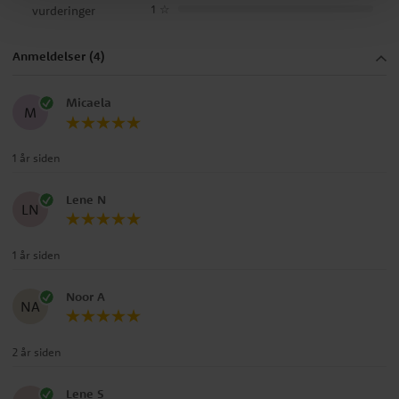
1
☆
vurderinger
Anmeldelser (4)
Micaela
M
1 år siden
Lene N
LN
1 år siden
Noor A
NA
2 år siden
Lene S