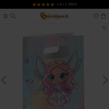
4.8 / 5
(7897)