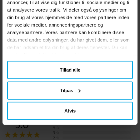
annoncer, til at vise dig funktioner til sociale medier og til
at analysere vores trafik. Vi deler også oplysninger om
din brug af vores hjemmeside med vores partnere inden
for sociale medier, annonceringspartnere og
analysepartnere. Vores partnere kan kombinere disse
data med andre oplysninger, du har givet dem, eller som
de har indsamlet fra din brug af deres tjenester. Du kan
ændre dit samtykke til enhver tid.
Harry Potter -
Serpentiner - Rød
B
Tillad alle
Festpakke 8-24
personer
149 kr.
15 kr.
Pris
:
149 kr.
Pris
:
15 kr.
Tilpas
GÅ TIL
KØB
Afvis
5.0
5
☆
4
☆
3
☆
2
☆