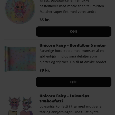
10 stk. paptallerkener i smukke
pastelfarver med motiv af en fe i midten.
Matcher super fint med vores andre
tilbehør i temaet Unicorn Fairy.
Pris
35 kr.
:
35 kr.
Tallerkenerne er af høj kvalitet og er 22,5
cm i diameter.
KØB
Unicorn Fairy - Bordløber 5 meter
Farverige bordløbere med mønster af en
sød enhjørning og små detaljer som
hjerter og stjerner. Fin til at dække bordet
med til dit børnefødselsdag med
Pris
79 kr.
:
79 kr.
enhjørningstema. Bordløberen er lavet af
polyester og er ca 30 cm bred og 5 meter
KØB
lang.
Unicorn Fairy - Luksuriøs
trækonfetti
Luksuriøs konfetti i træ med motiver af
feer og enhjørninger. Fine til at pynte