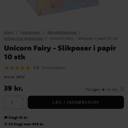
Hjem
Festtemaer
Børnefødselsdag
Enhjørning fødselsdag
Unicorn Fairy - Slikposer i papir 10 stk
Unicorn Fairy - Slikposer i papir
10 stk
5.0
4 anmeldelser
Art.nr.
8452
Pris
:
39 kr.
39 kr.
På lager
:
26 stk.
LÆG I INDKØBSKURV
Fragt 45 kr
🚚
Fri fragt over 499 kr
🎁