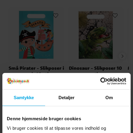
Små Pirater - Slikposer i
Dinosaur - Slikposer 10
Mi
papir 10 stk
stk
39 kr.
35 kr.
Pris
:
39 kr.
Pris
:
35 kr.
KØB
KØB
Samtykke
Detaljer
Om
Andre købte også
Denne hjemmeside bruger cookies
Vi bruger cookies til at tilpasse vores indhold og