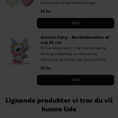
bordet med til børnefødselsdagen.
Konfettien er 6,5 x 4,5 og 6,5 x 1,5 cm stor,
Pris
35 kr.
:
35 kr.
og i alt er der 10 stykker i en pakke.
KØB
Unicorn Fairy - Borddekoration af
træ 20 cm
Fin borddekoration i træ med en sød og
farverig enhjørning. En vidunderlig
dekoration og detalje, der passer perfekt
til det dækkede bord. Figuren sidder på en
Pris
59 kr.
:
59 kr.
træplade, der gør, at den står stabilt, og
efter børnefødselsdagen kan den bruges
KØB
som en indretningsdetalje i
børneværelset. Dekorationen er 20 cm høj
og 15 cm bred.
Lignende produkter vi tror du vil
kunne lide