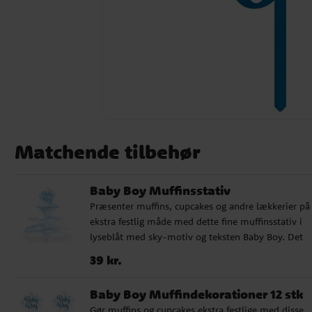
Matchende tilbehør
Baby Boy Muffinsstativ
Præsenter muffins, cupcakes og andre lækkerier på
ekstra festlig måde med dette fine muffinsstativ i
lyseblåt med sky-motiv og teksten Baby Boy. Det
passer perfekt til baby shower, dåb, velkomstfest el
Pris
:
39 kr.
39 kr.
andre fejringer, hvor du ønsker at skabe et sødt og
stilfuldt dessertbord. Muffinsstativet bliver en
Baby Boy Muffindekorationer 12 stk
dekorativ detalje, samtidig med at det gør det nem
Gør muffins og cupcakes ekstra festlige med disse