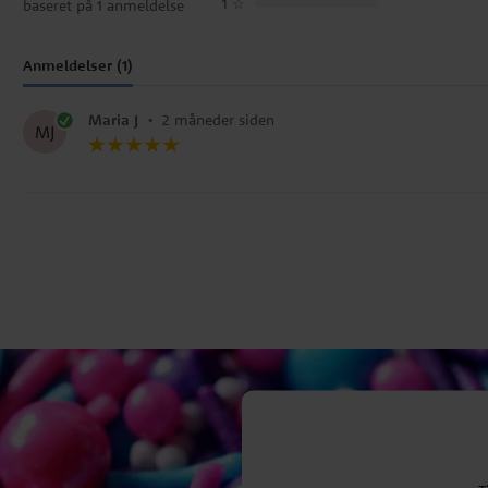
1
☆
baseret på 1 anmeldelse
Anmeldelser (1)
Maria J
•
2 måneder siden
MJ