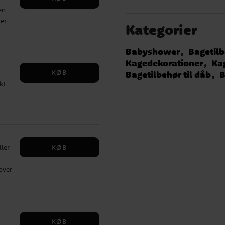
en
og
ler
Kategorier
og
. ✓
det
Babyshower
Bagetil
Kagedekorationer
Ka
l
KØB
Bagetilbehør til dåb
B
år
kt
l
onen
n
 og
KØB
ller
k
d
over
KØB