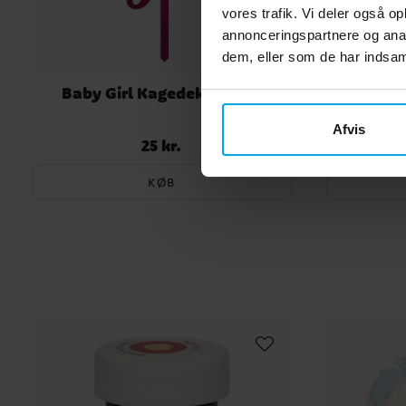
vores trafik. Vi deler også 
annonceringspartnere og anal
dem, eller som de har indsaml
Baby Girl Kagedekoration
Kagedekor
Afvis
25 kr.
Pris
:
25 kr.
KØB