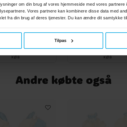
oplysninger om din brug af vores hjemmeside med vores partnere i
ysepartnere. Vores partnere kan kombinere disse data med andr
et fra din brug af deres tjenester. Du kan ændre dit samtykke til
ation, Baby i guldfolie
Kagedekoration - Baby
15 cm
med bamse 10 c
Tilpas
19 kr.
79 kr.
Pris
:
19 kr.
Pris
:
79 kr.
KØB
KØB
Andre købte også