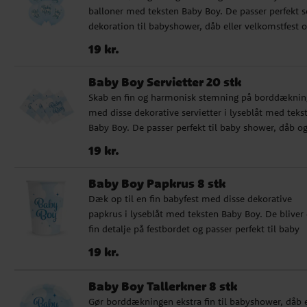
balloner med teksten Baby Boy. De passer perfekt 
dekoration til babyshower, dåb eller velkomstfest 
bliver en fin detalje i rummet, når du vil skabe en
Pris
:
19 kr.
19 kr.
gennemtænkt borddækning til en babyfest. Ballon
passer lige så godt i ballonbuketter som sammen 
Baby Boy Servietter 20 stk
anden festdekoration og hjælper dig hurtigt med at
Skab en fin og harmonisk stemning på borddækni
løfte stemningen i rummet. De er ca. 30 cm store, 
med disse dekorative servietter i lyseblåt med teks
de er pustet op, og vi anbefaler, at bruge en
Baby Boy. De passer perfekt til baby shower, dåb o
ballonpumpe for nemmere oppustning. ✔️ Indehol
dessertbord, når du ønsker at skabe en sød og
8 balloner ✔️ Størrelse: ca. 30 cm, når de er pustet 
Pris
:
19 kr.
19 kr.
koordineret festlig borddækning. Servietterne er b
✔️ Vi anbefaler, at bruge en ballonpumpe
praktiske og dekorative og hjælper dig med at skab
Baby Boy Papkrus 8 stk
flot helhedsindtryk på bordet. De er fremstillet af 
Dæk op til en fin babyfest med disse dekorative
certificeret og miljøvenligt papir, hvilket gør dem ti
papkrus i lyseblåt med teksten Baby Boy. De bliver
godt valg til en festlig borddækning med omtanke.
fin detalje på festbordet og passer perfekt til baby
Indeholder 20 3-lags servietter, 33 x 33 cm udfolde
shower, dåb og velkomstfest. Krusene passer godt t
Fremstillet af FSC-certificeret og miljøvenligt papir
Pris
:
19 kr.
19 kr.
forskellige drikkevarer og hjælper dig med at skabe
Perfekte til baby shower, dåb og dessertbord
ensartet og festlig borddækning. De er fremstillet a
Baby Boy Tallerkner 8 stk
FSC-certificeret og miljøvenligt papir, hvilket gør 
Gør borddækningen ekstra fin til babyshower, dåb e
til et godt valg, når du vil kombinere feststemning