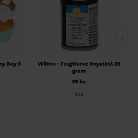
by Boy 8
Wilton - Frugtfarve Royalblå 28
gram
39 kr.
Pris
:
39 kr.
KØB