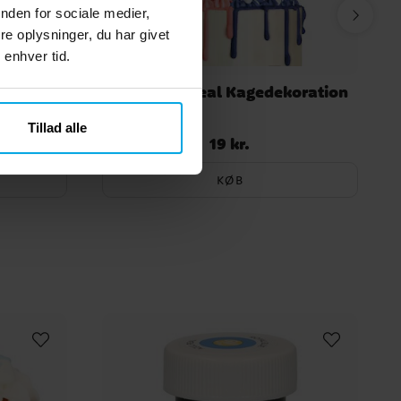
nden for sociale medier,
e oplysninger, du har givet
 enhver tid.
 i blåt
Gender Reveal Kagedekoration
m
Tillad alle
19 kr.
Pris
:
19 kr.
KØB