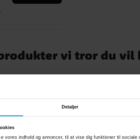
der
l
-
et.
rodukter vi tror du vil
ække
-
Detaljer
ookies
se vores indhold og annoncer, til at vise dig funktioner til sociale