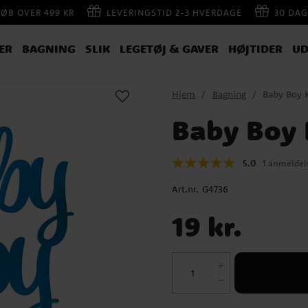
KØB OVER 499 KR
LEVERINGSTID 2-3 HVERDAGE
30 DAG
ER
BAGNING
SLIK
LEGETØJ & GAVER
HØJTIDER
UD
Hjem
Bagning
Baby Boy 
Baby Boy 
5.0
1 anmeldel
Art.nr.
G4736
Pris
:
19 kr.
19 kr.