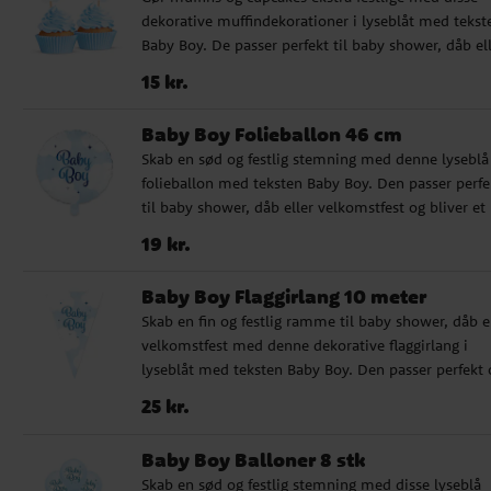
fremhæve bagværket på en flot måde. Det er
dekorative muffindekorationer i lyseblåt med tekst
fremstillet af FSC-certificeret og miljøvenligt papir 
Baby Boy. De passer perfekt til baby shower, dåb el
passer fremragende, når du ønsker at kombinere
velkomstfest og hjælper dig med at skabe et sødt 
praktisk servering med en sød og festlig dekoration
Pris
:
15 kr.
15 kr.
ensartet dessertbord. Dekorationerne er nemme at
Højde: 32 cm ✓ Perfekt til muffins, cupcakes og an
sætte ned i bagværket og bliver en fin detalje, der
bagværk ✓ Fremstillet af FSC-certificeret og
Baby Boy Folieballon 46 cm
løfter hele borddækningen. De passer lige så godt ti
miljøvenligt papir
Skab en sød og festlig stemning med denne lyseblå
muffins som til cupcakes og andet sødt bagværk, n
folieballon med teksten Baby Boy. Den passer perfe
du vil gøre fejringen lidt ekstra fin. ✓ Indeholder 12
til baby shower, dåb eller velkomstfest og bliver et
muffindekorationer ✓ Højde: ca. 8 cm ✓ Perfekte ti
dekorativt blikfang, som løfter hele fejringen. Ball
muffins, cupcakes og andet bagværk
Pris
:
19 kr.
19 kr.
kan fyldes med helium eller luft og har en
selvlukkende ventil, som gør den nem at bruge. De
Baby Boy Flaggirlang 10 meter
passer fint alene eller sammen med andre balloner
Skab en fin og festlig ramme til baby shower, dåb e
dekorationer, når du vil skabe en blød og harmonis
velkomstfest med denne dekorative flaggirlang i
feststemning. ✓ Størrelse: 46 cm ✓ Kan fyldes me
lyseblåt med teksten Baby Boy. Den passer perfekt 
helium eller luft ✓ Selvlukkende ventil
festbordet, på væggen eller som en del af en større
Pris
:
25 kr.
25 kr.
dekoration. Flaggirlangen er nem at hænge op og
hjælper dig hurtigt med at skabe en sød og fin
Baby Boy Balloner 8 stk
stemning i rummet. ✔️ Længde: 10 meter ✔️ Flag i
Skab en sød og festlig stemning med disse lyseblå
størrelsen 20 x 30 cm ✔️ Fremstillet af plast