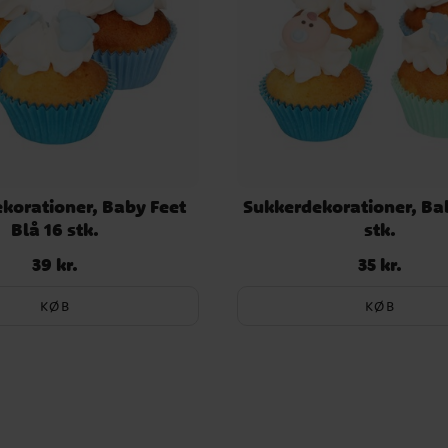
korationer, Baby Feet
Sukkerdekorationer, Ba
Blå 16 stk.
stk.
39 kr.
35 kr.
Pris
:
39 kr.
Pris
:
35 kr.
KØB
KØB