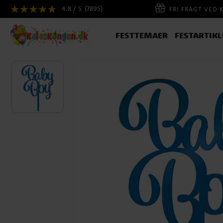
4.8 / 5
(7895)
FRI FRAGT VED 
FESTTEMAER
FESTARTIKL