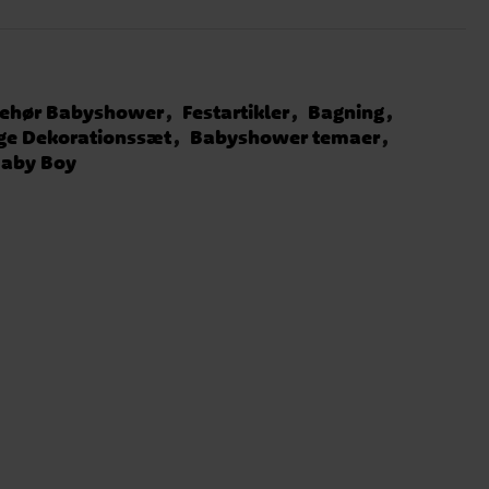
behør Babyshower
Festartikler
Bagning
ge Dekorationssæt
Babyshower temaer
aby Boy