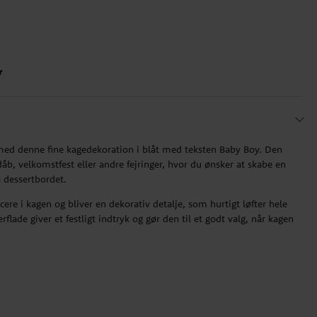
r
 med denne fine kagedekoration i blåt med teksten Baby Boy. Den
dåb, velkomstfest eller andre fejringer, hvor du ønsker at skabe en
 dessertbordet.
re i kagen og bliver en dekorativ detalje, som hurtigt løfter hele
ade giver et festligt indtryk og gør den til et godt valg, når kagen