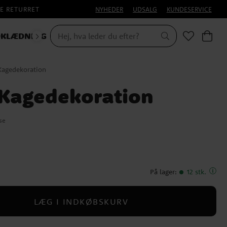
E RETURRET
NYHEDER
UDSALG
KUNDESERVICE
KLÆDNING
Kagedekoration
Kagedekoration
se
På lager
:
12 stk.
LÆG I INDKØBSKURV