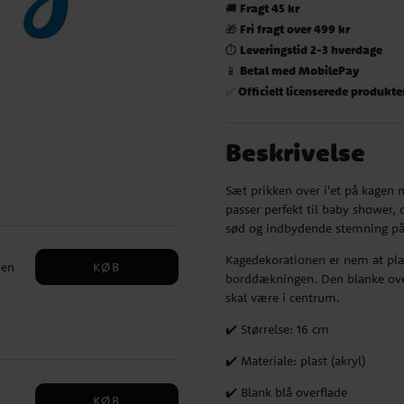
Fragt 45 kr
🚚
Fri fragt over 499 kr
🎁
Leveringstid 2-3 hverdage
⏱️
Betal med MobilePay
📱
Officielt licenserede produkte
✅
Beskrivelse
Sæt prikken over i'et på kagen
passer perfekt til baby shower, 
sød og indbydende stemning på
Kagedekorationen er nem at place
KØB
 en
borddækningen. Den blanke overfl
skal være i centrum.
ler
✔️ Størrelse: 16 cm
✔️ Materiale: plast (akryl)
t at
✔️ Blank blå overflade
KØB