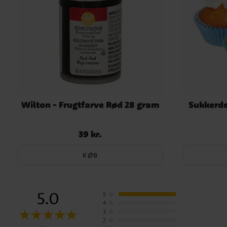
Wilton - Frugtfarve Rød 28 gram
Sukkerde
39 kr.
Pris
:
39 kr.
KØB
5.0
5
☆
4
☆
3
☆
2
☆