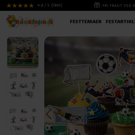
4.8 / 5
(7895)
FRI FRAGT VED 
FESTTEMAER
FESTARTIKL