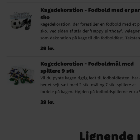
Indholdsdeklaration: Aromastoffer, stivelse,
Kagedekoration - Fodbold med er par
farvestoffer: E102, E122, E133, E151 (E102 og E122 kan
sko
have en negativ effekt på børns adfærd og
Kagedekoration, der forestiller en fodbold med et p
koncentration). Fortykningsmiddel: maltodextrin,
sko. Ved siden af står der 'Happy Birthday'. Velegne
fugtighedsbevarende middel: E422, emulgator: E43
som dekoration på kage til din fodboldfest. Teksten
konserveringsmidler: E202, E330, sødestoffer: E955,
omkring 6 x 3 cm, fodbolden er omkring 3 cm i
E965. Fri for gluten, laktose, mælkeprotein og E171.
Pris
:
29 kr.
29 kr.
diameter, og skoene er omkring 4 cm lange.
Velegnet til vegetarer.
Kagedekoration - Fodboldmål med
spillere 9 stk
Vil du pynte kagen rigtig fedt til fodboldfesten, har
her et sejt sæt med 2 stk. mål og 7 stk. spillere at
fordele på kagen. Højden på fodboldspillerne er ca 
cm.
Pris
:
39 kr.
39 kr.
Lignende p