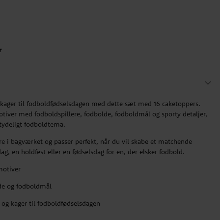
r
 kager til fodboldfødselsdagen med dette sæt med 16 caketoppers.
otiver med fodboldspillere, fodbolde, fodboldmål og sporty detaljer,
tydeligt fodboldtema.
e i bagværket og passer perfekt, når du vil skabe et matchende
ag, en holdfest eller en fødselsdag for en, der elsker fodbold.
motiver
de og fodboldmål
 og kager til fodboldfødselsdagen