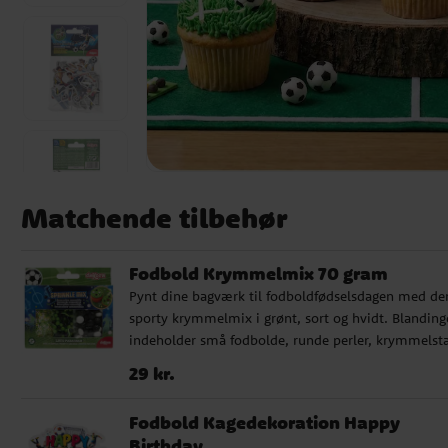
Matchende tilbehør
Fodbold Krymmelmix 70 gram
Pynt dine bagværk til fodboldfødselsdagen med de
sporty krymmelmix i grønt, sort og hvidt. Blanding
indeholder små fodbolde, runde perler, krymmelst
og små dekorative detaljer, som hurtigt giver muffi
Pris
:
29 kr.
29 kr.
cupcakes, kager og tærter et tydeligt fodboldtema.
Krymmelmixen passer perfekt, når du vil dekorere 
Fodbold Kagedekoration Happy
egne bagværk til en børnefødselsdag, fodboldfest el
Birthday