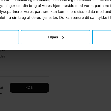
oplysninger om din brug af vores hjemmeside med vores partnere i
KØB
ysepartnere. Vores partnere kan kombinere disse data med andr
et fra din brug af deres tjenester. Du kan ændre dit samtykke til
Tilpas
KØB
 at
ldes
lie
fer
l
KØB
af
re
,