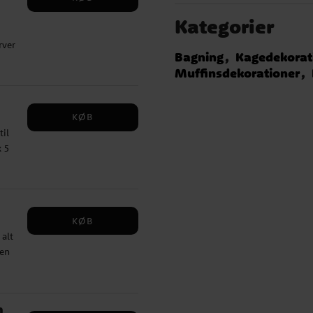
be
Kategorier
er
rver
Bagning
Kagedekorat
m
r:
Muffinsdekorationer
 de
kt
KØB
til
x 5
fedt
an
KØB
alt
 en
r
m