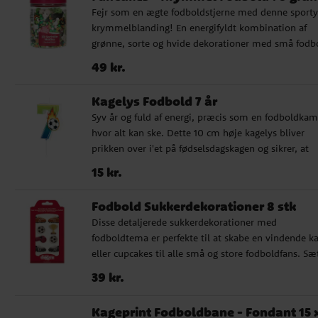
børnefødselsdage med fodboldtema
Fejr som en ægte fodboldstjerne med denne sporty
krymmelblanding! En energifyldt kombination af
grønne, sorte og hvide dekorationer med små fodb
og glitrende perler skaber den perfekte stemning til
Pris
:
49 kr.
49 kr.
sportsfester og temabagning. ✔ Fodboldinspireret 
med unikke detaljer ✔ Perfekt til sportsfans og
Kagelys Fodbold 7 år
temafester ✔ Indeholder 70 gram Ingredienser: Suk
Syv år og fuld af energi, præcis som en fodboldka
stivelse (majs, ris, kartoffel, hvede) glukosesirup,
hvor alt kan ske. Dette 10 cm høje kagelys bliver
dextrose, delvist hærdet rapsolie, vegetabilsk olie
prikken over i'et på fødselsdagskagen og sikrer, at
(kokos, raps), fortykningsmiddel: E413, farvestoffer:
fejringen bliver en fuldtræffer. Passer perfekt til alle
E100, E120, E132, E133, E160a, E171, E172,
Pris
:
15 kr.
15 kr.
kommende fodboldproffer, der elsker at drible, sky
spirulinakoncentrat, salt, surhedsregulerende midde
og fejre mål.
E330, overfladebehandlingsmidler: E901, E903, E90
Fodbold Sukkerdekorationer 8 stk
Kan indeholde spor af gluten, mælk og soja.
Disse detaljerede sukkerdekorationer med
fodboldtema er perfekte til at skabe en vindende k
eller cupcakes til alle små og store fodboldfans. Sæ
indeholder 8 dekorationer i form af en fodbold,
Pris
:
39 kr.
39 kr.
fodboldstøvler, trofæer og andre sporty motiver – a
for at gøre dit bagværk ekstra festligt. ✔ Antal: 8
Kageprint Fodboldbane - Fondant 15 
sukkerdekorationer i forskellige fodboldmotiver ✔