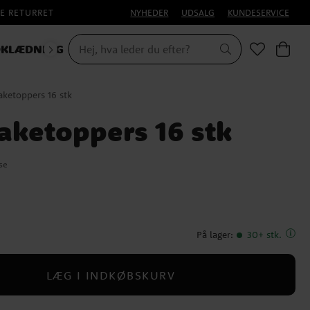
E RETURRET
NYHEDER
UDSALG
KUNDESERVICE
KLÆDNING
ketoppers 16 stk
aketoppers 16 stk
se
På lager
:
30+ stk.
LÆG I INDKØBSKURV