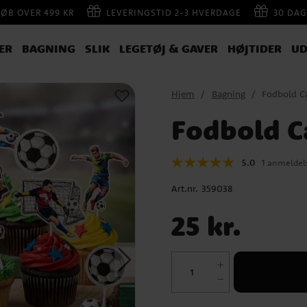
KØB OVER 499 KR
LEVERINGSTID 2-3 HVERDAGE
30 DAG
ER
BAGNING
SLIK
LEGETØJ & GAVER
HØJTIDER
UD
Hjem
Bagning
Fodbold Ca
Fodbold C
5.0
1 anmeldel
Art.nr.
359038
Pris
:
25 kr.
25 kr.