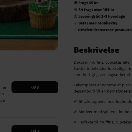
Fragt 45 kr
🚚
Fri fragt over 499 kr
🎁
Leveringstid 2-3 hverdage
⏱️
Betal med MobilePay
📱
Officielt licenserede produkte
✅
Beskrivelse
Dekorer muffins, cupcakes eller
Sættet indeholder forskellige m
som hurtigt giver bagværket et 
Caketoppers er nemme at placer
KØB
nne
dessertbord til en børnefødselsd
en
ave
✔ 16 caketoppers med fodbold
ns,
✔ Motiver med spillere, fodbol
dine
✔ Perfekte til muffins, cupcakes
ler
KØB