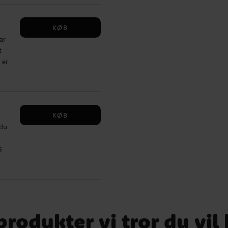
KØB
ar
t
3,
 er
KØB
 du
5
rodukter vi tror du vil