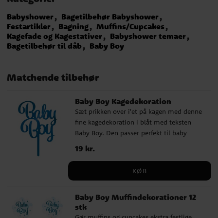
Babyshower
Bagetilbehør Babyshower
Festartikler
Bagning
Muffins/Cupcakes
Kagefade og Kagestativer
Babyshower temaer
Bagetilbehør til dåb
Baby Boy
Matchende tilbehør
Baby Boy Kagedekoration
Sæt prikken over i'et på kagen med denne
fine kagedekoration i blåt med teksten
Baby Boy. Den passer perfekt til baby
shower, dåb, velkomstfest eller andre
Pris
19 kr.
:
19 kr.
fejringer, hvor du ønsker at skabe en sød
og indbydende stemning på dessertbordet.
KØB
Kagedekorationen er nem at placere i
kagen og bliver en dekorativ detalje, som
Baby Boy Muffindekorationer 12
hurtigt løfter hele borddækningen. Den
stk
blanke overflade giver et festligt indtryk og
Gør muffins og cupcakes ekstra festlige