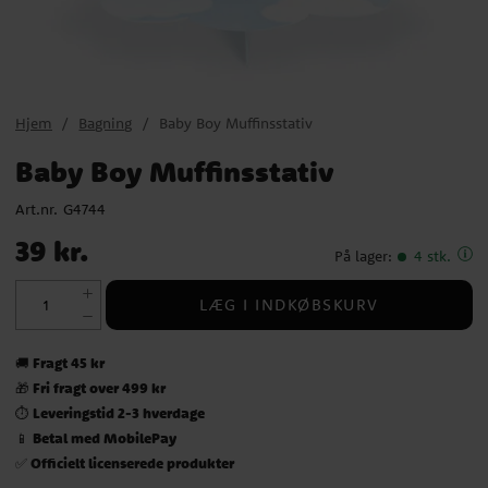
Hjem
Bagning
Baby Boy Muffinsstativ
Baby Boy Muffinsstativ
Art.nr.
G4744
Pris
:
39 kr.
39 kr.
På lager
:
4 stk.
LÆG I INDKØBSKURV
Fragt 45 kr
🚚
Fri fragt over 499 kr
🎁
Leveringstid 2-3 hverdage
⏱️
Betal med MobilePay
📱
Officielt licenserede produkter
✅