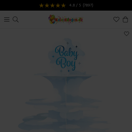
4.8 / 5
(7897)