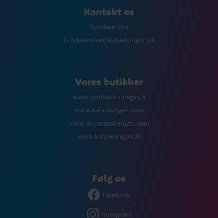
Kontakt os
Kundeservice
kundeservice@kalaskongen.dk
Vores butikker
www.synttarikuningas.fi
www.kalaskungen.com
www.bursdagskongen.com
www.kalaskongen.dk
Følg os
Facebook
Instagram