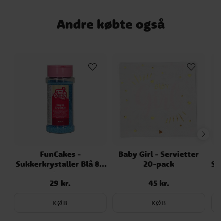
Andre købte også
FunCakes -
Baby Girl - Servietter
Sukkerkrystaller Blå 80
20-pack
Su
gram
29 kr.
45 kr.
Pris
:
29 kr.
Pris
:
45 kr.
KØB
KØB